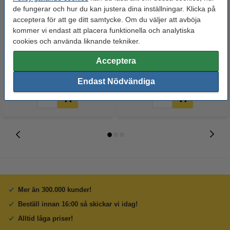
de fungerar och hur du kan justera dina inställningar. Klicka på
acceptera för att ge ditt samtycke. Om du väljer att avböja
kommer vi endast att placera funktionella och analytiska
Whiteboardpenna 2.5mm |
Märkpenna permanent 2.5mm |
cookies och använda liknande tekniker.
123ink | sorterade färger | 4st
123ink | 4st
Acceptera
60 kr
50 kr
Inkl. 25% Moms
Inkl. 25% Moms
Endast Nödvändiga
Mer än 300.000 kunder!
Beställ innan 16:00 så skickar vi idag!
Alltid låga priser!