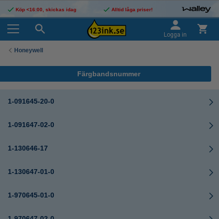
Köp <16:00, skickas idag
Alltid låga priser!
Logga in
Honeywell
Färgbandsnummer
1-091645-20-0
1-091647-02-0
1-130646-17
1-130647-01-0
1-970645-01-0
1-970647-02-0