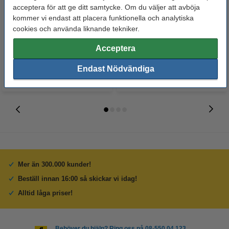
Kortskrivare Evolis Badgy 100
acceptera för att ge ditt samtycke. Om du väljer att avböja
Evolis CBGR0100C färgband
kommer vi endast att placera funktionella och analytiska
[4kg]
YMCK (original)
cookies och använda liknande tekniker.
6 500 kr
475 kr
Inkl. 25% Moms
Inkl. 25% Moms
Acceptera
Endast Nödvändiga
Mer än 300.000 kunder!
Beställ innan 16:00 så skickar vi idag!
Alltid låga priser!
Behöver du hjälp? Ring oss på 08-550 04 123