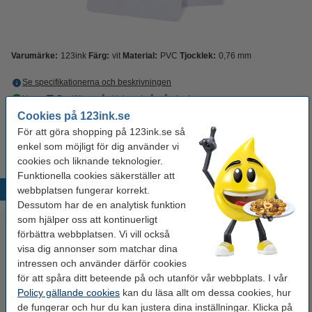
Varumärke:
123ink
Färg:
vit
Material:
PVC
Tjocklek:
0,76 mm
Se specifikationerna och beskrivningen
i lager
Beställ nu så skickar vi på måndag!
Cookies på 123ink.se
150 kr
Beställ
För att göra shopping på 123ink.se så
enkel som möjligt för dig använder vi
cookies och liknande teknologier.
Funktionella cookies säkerställer att
Populära produkter
webbplatsen fungerar korrekt.
Dessutom har de en analytisk funktion
som hjälper oss att kontinuerligt
förbättra webbplatsen. Vi vill också
visa dig annonser som matchar dina
intressen och använder därför cookies
för att spåra ditt beteende på och utanför vår webbplats. I vår
Policy gällande cookies
kan du läsa allt om dessa cookies, hur
de fungerar och hur du kan justera dina inställningar. Klicka på