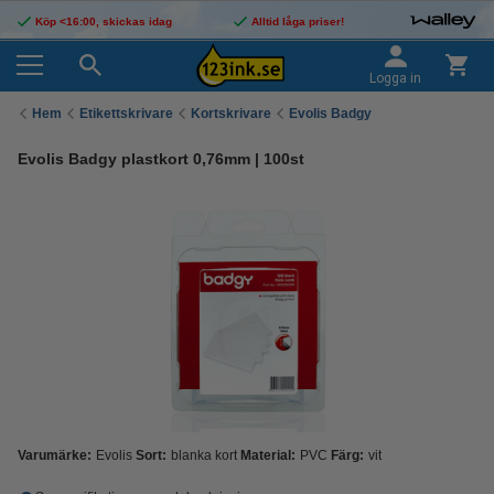
Köp <16:00, skickas idag
Alltid låga priser!
Logga in
Hem
Etikettskrivare
Kortskrivare
Evolis Badgy
Evolis Badgy plastkort 0,76mm | 100st
Varumärke:
Evolis
Sort:
blanka kort
Material:
PVC
Färg:
vit