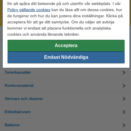
Mer än 300.000 kunder!
för att spåra ditt beteende på och utanför vår webbplats. I vår
Beställ innan 16:00 så skickar vi idag!
Policy gällande cookies
kan du läsa allt om dessa cookies, hur
de fungerar och hur du kan justera dina inställningar. Klicka på
Alltid låga priser!
acceptera för att ge ditt samtycke. Om du väljer att avböja
kommer vi endast att placera funktionella och analytiska
cookies och använda liknande tekniker.
Behöver du hjälp? Ring oss på 08-550 04 123
Helgfria vardagar från kl. 9:00 till 16:00
Acceptera
Endast Nödvändiga
Bläckpatroner
Tonerkassetter
Kontorsmaterial
Skrivare och skanner
Etikettskrivare
Batterier