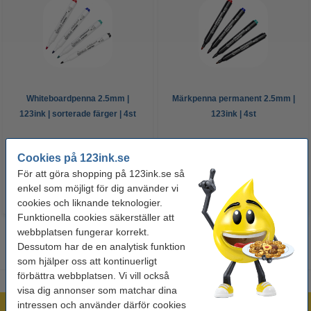
Whiteboardpenna 2.5mm |
Märkpenna permanent 2.5mm |
123ink | sorterade färger | 4st
123ink | 4st
60 kr
50 kr
Inkl. 25% Moms
Inkl. 25% Moms
Cookies på 123ink.se
För att göra shopping på 123ink.se så
enkel som möjligt för dig använder vi
cookies och liknande teknologier.
Funktionella cookies säkerställer att
webbplatsen fungerar korrekt.
Dessutom har de en analytisk funktion
som hjälper oss att kontinuerligt
förbättra webbplatsen. Vi vill också
visa dig annonser som matchar dina
intressen och använder därför cookies