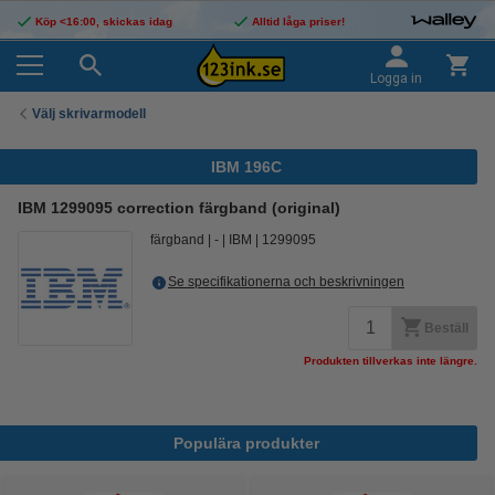
Köp <16:00, skickas idag
Alltid låga priser!
Logga in
Välj skrivarmodell
IBM 196C
IBM 1299095 correction färgband (original)
färgband
-
IBM
1299095
Se specifikationerna och beskrivningen
Beställ
Produkten tillverkas inte längre.
Populära produkter