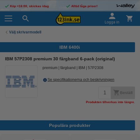
Köp <16:00, skickas idag
Alltid låga priser!
Logga in
Välj skrivarmodell
IBM 6400i
IBM 57P2308 premium 30 färgband 6-pack (original)
premium
färgband
IBM
57P2308
Se specifikationerna och beskrivningen
Beställ
Produkten tillverkas inte längre.
Populära produkter