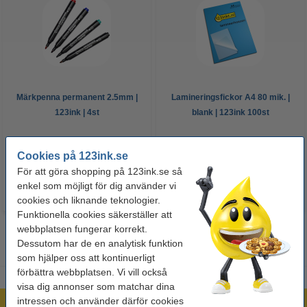
Märkpenna permanent 2.5mm |
Lamineringsfickor A4 80 mik. |
123ink | 4st
blank | 123ink 100st
50 kr
125 kr
Inkl. 25% Moms
Inkl. 25% Moms
Cookies på 123ink.se
För att göra shopping på 123ink.se så
enkel som möjligt för dig använder vi
cookies och liknande teknologier.
Funktionella cookies säkerställer att
webbplatsen fungerar korrekt.
Dessutom har de en analytisk funktion
som hjälper oss att kontinuerligt
förbättra webbplatsen. Vi vill också
visa dig annonser som matchar dina
intressen och använder därför cookies