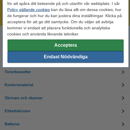
Mer än 300.000 kunder!
för att spåra ditt beteende på och utanför vår webbplats. I vår
Beställ innan 16:00 så skickar vi idag!
Policy gällande cookies
kan du läsa allt om dessa cookies, hur
de fungerar och hur du kan justera dina inställningar. Klicka på
Alltid låga priser!
acceptera för att ge ditt samtycke. Om du väljer att avböja
kommer vi endast att placera funktionella och analytiska
cookies och använda liknande tekniker.
Behöver du hjälp? Ring oss på 08-550 04 123
Helgfria vardagar från kl. 9:00 till 16:00
Acceptera
Endast Nödvändiga
Bläckpatroner
Tonerkassetter
Kontorsmaterial
Skrivare och skanner
Etikettskrivare
Batterier