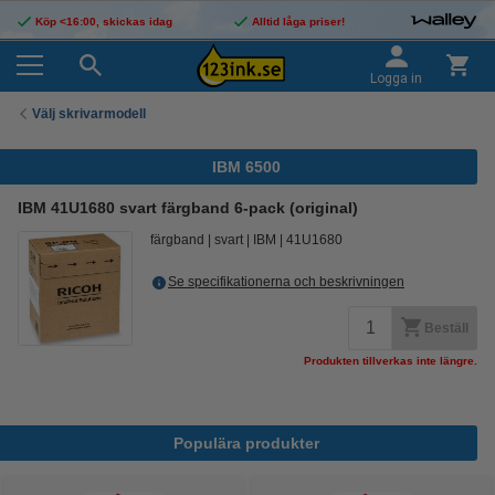
Köp <16:00, skickas idag
Alltid låga priser!
Logga in
Välj skrivarmodell
IBM 6500
IBM 41U1680 svart färgband 6-pack (original)
färgband
svart
IBM
41U1680
Se specifikationerna och beskrivningen
Beställ
Produkten tillverkas inte längre.
Populära produkter