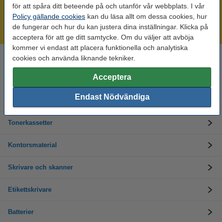
Mer än 300.000 kunder!
för att spåra ditt beteende på och utanför vår webbplats. I vår
Beställ innan 16:00 så skickar vi idag!
Policy gällande cookies
kan du läsa allt om dessa cookies, hur
de fungerar och hur du kan justera dina inställningar. Klicka på
Alltid låga priser!
acceptera för att ge ditt samtycke. Om du väljer att avböja
kommer vi endast att placera funktionella och analytiska
cookies och använda liknande tekniker.
Behöver du hjälp? Ring oss på 08-550 04 123
Helgfria vardagar från kl. 9:00 till 16:00
Acceptera
Endast Nödvändiga
Bläckpatroner
Tonerkassetter
Kontorsmaterial
Skrivare och skanner
Etikettskrivare
Batterier