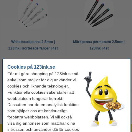
Whiteboardpenna 2.5mm |
Märkpenna permanent 2.5mm |
123ink | sorterade färger | 4st
123ink | 4st
60 kr
50 kr
Inkl. 25% Moms
Inkl. 25% Moms
Cookies på 123ink.se
För att göra shopping på 123ink.se så
enkel som möjligt för dig använder vi
cookies och liknande teknologier.
Funktionella cookies säkerställer att
webbplatsen fungerar korrekt.
Dessutom har de en analytisk funktion
som hjälper oss att kontinuerligt
förbättra webbplatsen. Vi vill också
visa dig annonser som matchar dina
intressen och använder därför cookies