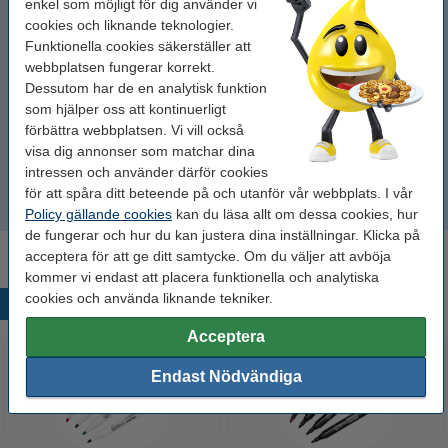
enkel som möjligt för dig använder vi
2591n
cookies och liknande teknologier.
Funktionella cookies säkerställer att
2591n+
webbplatsen fungerar korrekt.
Dessutom har de en analytisk funktion
som hjälper oss att kontinuerligt
4227
förbättra webbplatsen. Vi vill också
visa dig annonser som matchar dina
4227+
intressen och använder därför cookies
för att spåra ditt beteende på och utanför vår webbplats. I vår
5204
Policy gällande cookies
kan du läsa allt om dessa cookies, hur
de fungerar och hur du kan justera dina inställningar. Klicka på
acceptera för att ge ditt samtycke. Om du väljer att avböja
kommer vi endast att placera funktionella och analytiska
cookies och använda liknande tekniker.
Populära produkter
Acceptera
Endast Nödvändiga