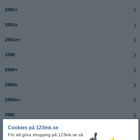
2581+
2581n
2581n+
2590
2590+
2590n
2590n+
2591
Cookies på 123ink.se
2591+
För att göra shopping på 123ink.se så