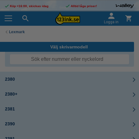
Köp <16:00, skickas idag
Alltid låga priser!
Logga in
Lexmark
Välj skrivarmodell
2380
2380+
2381
2390
2391