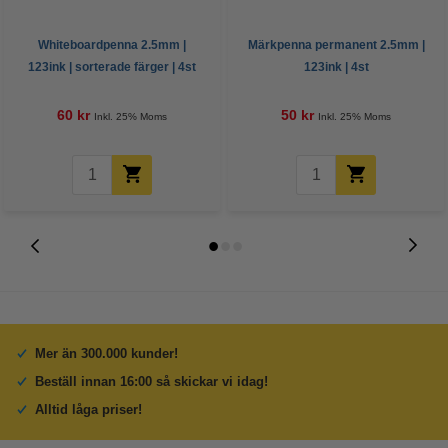
Whiteboardpenna 2.5mm |
Märkpenna permanent 2.5mm |
123ink | sorterade färger | 4st
123ink | 4st
60 kr
50 kr
Inkl. 25% Moms
Inkl. 25% Moms
Mer än 300.000 kunder!
Beställ innan 16:00 så skickar vi idag!
Alltid låga priser!