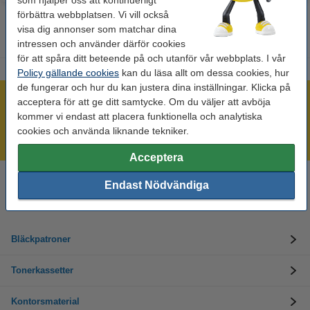
som hjälper oss att kontinuerligt
förbättra webbplatsen. Vi vill också
visa dig annonser som matchar dina
intressen och använder därför cookies
för att spåra ditt beteende på och utanför vår webbplats. I vår
Policy gällande cookies
kan du läsa allt om dessa cookies, hur
de fungerar och hur du kan justera dina inställningar. Klicka på
Mer än 300.000 kunder!
acceptera för att ge ditt samtycke. Om du väljer att avböja
kommer vi endast att placera funktionella och analytiska
Beställ innan 16:00 så skickar vi idag!
cookies och använda liknande tekniker.
Alltid låga priser!
Acceptera
Endast Nödvändiga
Behöver du hjälp? Ring oss på 08-550 04 123
Helgfria vardagar från kl. 9:00 till 16:00
Bläckpatroner
Tonerkassetter
Kontorsmaterial