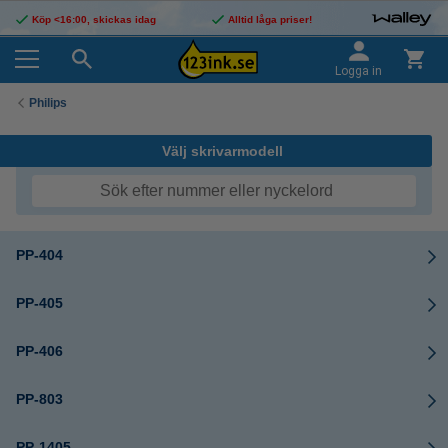
Köp <16:00, skickas idag
Alltid låga priser!
Logga in
Philips
Välj skrivarmodell
PP-404
PP-405
PP-406
PP-803
PP-1405