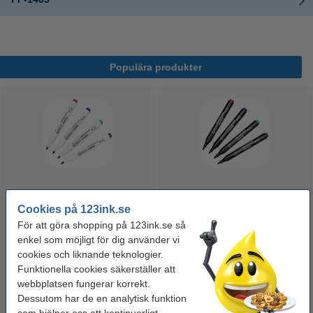
Populära produkter
Whiteboardpenna 2.5mm |
Märkpenna permanent 2.5mm |
Cookies på 123ink.se
123ink | sorterade färger | 4st
123ink | 4st
För att göra shopping på 123ink.se så
enkel som möjligt för dig använder vi
60 kr
50 kr
Inkl. 25% Moms
Inkl. 25% Moms
cookies och liknande teknologier.
Funktionella cookies säkerställer att
webbplatsen fungerar korrekt.
Dessutom har de en analytisk funktion