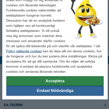
cookies och liknande teknologier.
Funktionella cookies säkerställer att
XE-A 110
webbplatsen fungerar korrekt.
Dessutom har de en analytisk funktion
XE-A 120
som hjälper oss att kontinuerligt
förbättra webbplatsen. Vi vill också
XE-A 130
visa dig annonser som matchar dina
intressen och använder därför cookies
för att spåra ditt beteende på och utanför vår webbplats. I vår
XE-A 135
Policy gällande cookies
kan du läsa allt om dessa cookies, hur
de fungerar och hur du kan justera dina inställningar. Klicka på
Välj färgband nummer
acceptera för att ge ditt samtycke. Om du väljer att avböja
kommer vi endast att placera funktionella och analytiska
EA-732R
cookies och använda liknande tekniker.
Acceptera
EA-741R
Endast Nödvändiga
EA-772R
EA-781RBK