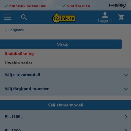
Köp <16:00, skickas idag
Alltid låga priser!
Logga in
Färgband
Sharp
Snabbsökning
Utvalda serier
Välj skrivarmodell
Välj färgband nummer
Välj skrivarmodell
EL-1195L
EL-1600