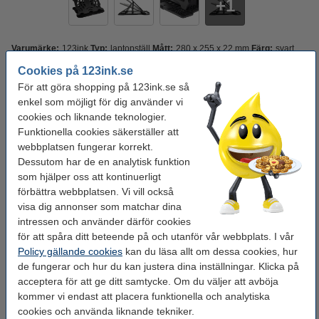
1
Varumärke:
123ink
Typ:
laptopställ
Mått:
280 x 255 x 22 mm
Färg:
svart
Cookies på 123ink.se
Se specifikationerna och beskrivningen
För att göra shopping på 123ink.se så
Spara upp till
25%
med varumärket 123ink.
enkel som möjligt för dig använder vi
i lager
Beställ nu så skickar vi idag!
cookies och liknande teknologier.
Funktionella cookies säkerställer att
150 kr
Beställ
webbplatsen fungerar korrekt.
Dessutom har de en analytisk funktion
Behöver du fler?
som hjälper oss att kontinuerligt
förbättra webbplatsen. Vi vill också
Köp
3st
för endast
visa dig annonser som matchar dina
395 kr
intressen och använder därför cookies
för att spåra ditt beteende på och utanför vår webbplats. I vår
Policy gällande cookies
kan du läsa allt om dessa cookies, hur
Glöm inte att beställa!
de fungerar och hur du kan justera dina inställningar. Klicka på
acceptera för att ge ditt samtycke. Om du väljer att avböja
Datormus trådlös | 123ink MW100
125 kr
kommer vi endast att placera funktionella och analytiska
cookies och använda liknande tekniker.