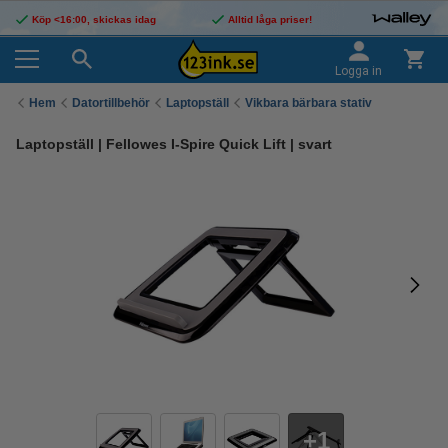
Köp <16:00, skickas idag
Alltid låga priser!
Logga in
Hem
Datortillbehör
Laptopställ
Vikbara bärbara stativ
Laptopställ | Fellowes I-Spire Quick Lift | svart
1