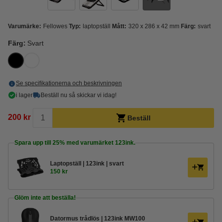
Varumärke:
Fellowes
Typ:
laptopställ
Mått:
320 x 286 x 42 mm
Färg:
svart
Färg:
Svart
Se specifikationerna och beskrivningen
i lager
Beställ nu så skickar vi idag!
200 kr
Beställ
Spara upp till
25%
med varumärket 123ink.
Laptopställ | 123ink | svart
150 kr
Glöm inte att beställa!
Datormus trådlös | 123ink MW100