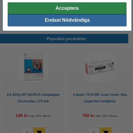
Rengöringsservetter 100/fp (bildskärmar) |
Acceptera
123ink
54 kr
Endast Nödvändiga
Populära produkter
A4 200g HP Q5451A fotopapper
Canon 731H BK svart toner hög
| Everyday | 25 ark
kapacitet (original)
145 kr
750 kr
Inkl. 25% Moms
Inkl. 25% Moms