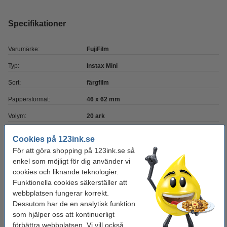
Specifikationer
Varumärke:
FujiFilm
Typ:
Instax Mini
Sort:
färgfilm
Pappersformat:
46 x 62 mm
Volym:
20 ark
Ytskikt:
glansigt
Cookies på 123ink.se
Vattentålig:
nej
För att göra shopping på 123ink.se så
enkel som möjligt för dig använder vi
Lämplig för:
Instant camera
cookies och liknande teknologier.
Funktionella cookies säkerställer att
Ram:
vit
webbplatsen fungerar korrekt.
Vårt artikelnr:
150814
Dessutom har de en analytisk funktion
som hjälper oss att kontinuerligt
förbättra webbplatsen. Vi vill också