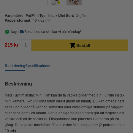
Varumärke:
FujiFilm
Typ:
Instax Mini
Sort:
färgfilm
Pappersformat:
46 x 62 mm
i lager
Beställ nu så skickar vi på måndag!
215 kr
Beställ
Beskrivning
Specifikationer
Beskrivning
Med Fujifilm Instax Mini Film kan du ta vackra bilder med din Fujifilm Instax
Mini kamera. Skriv ut dina foton direkt (inom en minut). Du kan omedelbart
sätta upp bilder på vänner, semester eller oförglömliga stunder på väggen
eller sätta dom i ett album. Den glansiga beläggningen gör att färgerna blir
vackra och att de sticker ut. Filmpatronen kan placeras i kameran på en
gång. Detta paket innehåller 20 ark Instax Mini fotopapper (2 patroner med
10 ark).