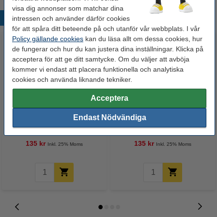
visa dig annonser som matchar dina
Populära produkter
intressen och använder därför cookies
för att spåra ditt beteende på och utanför vår webbplats. I vår
Policy gällande cookies
kan du läsa allt om dessa cookies, hur
de fungerar och hur du kan justera dina inställningar. Klicka på
acceptera för att ge ditt samtycke. Om du väljer att avböja
kommer vi endast att placera funktionella och analytiska
cookies och använda liknande tekniker.
Acceptera
Fujifilm Instax MINI RAINBOW
Fujifilm Instax MINI
Endast Nödvändiga
46x62mm | glansigt | 10 ark
MONOCHROME 46x62mm |
glansigt | 10 ark
135 kr
135 kr
Inkl. 25% Moms
Inkl. 25% Moms