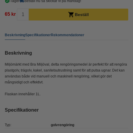
i lager
Beställ nu så skickar vi på måndag!
65 kr
Beställ
Beskrivning
Specifikationer
Rekommendationer
Beskrivning
Miljömärkt med Bra Miljöval, detta rengöringsmedel är perfekt för att rengöra
plastgolv, trägolv, kakel, sanitetsutrustning samt för att putsa ugnar. Det kan
användas både vid manuell och maskinell rengöring, vilket gör det
mångsidigt och effektivt.
Flaskan innehåller 1L.
Specifikationer
Typ:
golvrengöring