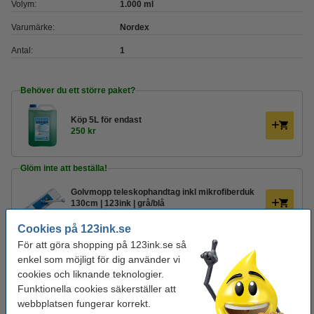
Volym:
1.000 ml
Varumärke:
Nordex
Antal:
1
Behöver du ett större paket?
Köp
5L
för endast
250 kr
Glöm inte att beställa!
Golvmopp teleskophandtag inkl mikrofiberduk
130cm | 123ink | grå/blå
74 kr
Cookies på 123ink.se
För att göra shopping på 123ink.se så
Plasthink 10L | blå
enkel som möjligt för dig använder vi
49 kr
cookies och liknande teknologier.
Funktionella cookies säkerställer att
Mikrofibermopp 39.5x9.5cm | 123ink | blå/vit
webbplatsen fungerar korrekt.
29 kr