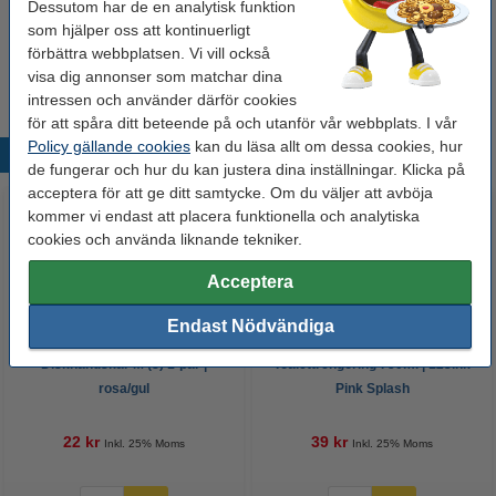
Dessutom har de en analytisk funktion
som hjälper oss att kontinuerligt
förbättra webbplatsen. Vi vill också
Extra information
visa dig annonser som matchar dina
Säkerhetsdatablad
.
intressen och använder därför cookies
för att spåra ditt beteende på och utanför vår webbplats. I vår
Policy gällande cookies
kan du läsa allt om dessa cookies, hur
Populära produkter
de fungerar och hur du kan justera dina inställningar. Klicka på
acceptera för att ge ditt samtycke. Om du väljer att avböja
kommer vi endast att placera funktionella och analytiska
cookies och använda liknande tekniker.
Acceptera
Endast Nödvändiga
Diskhandskar M (8) 1-par |
Toalettrengöring 750ml | 123ink
rosa/gul
Pink Splash
22 kr
39 kr
Inkl. 25% Moms
Inkl. 25% Moms