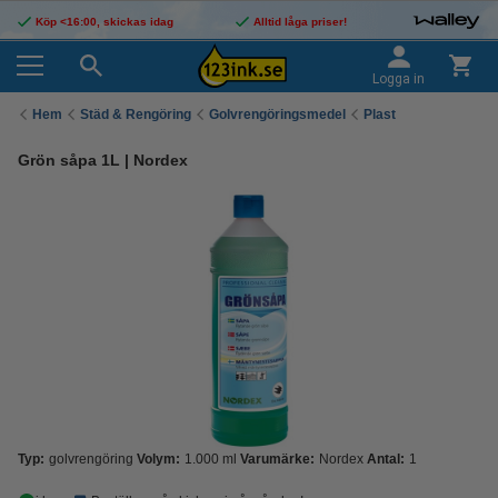
Köp <16:00, skickas idag
Alltid låga priser!
Logga in
Hem
Städ & Rengöring
Golvrengöringsmedel
Plast
Grön såpa 1L | Nordex
Typ:
golvrengöring
Volym:
1.000 ml
Varumärke:
Nordex
Antal:
1