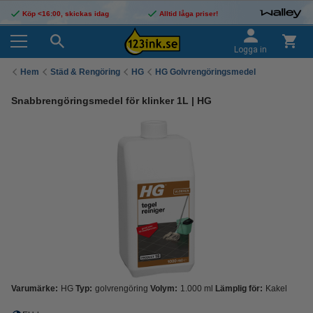
Köp <16:00, skickas idag
Alltid låga priser!
Logga in
Hem
Städ & Rengöring
HG
HG Golvrengöringsmedel
Snabbrengöringsmedel för klinker 1L | HG
Varumärke:
HG
Typ:
golvrengöring
Volym:
1.000 ml
Lämplig för:
Kakel