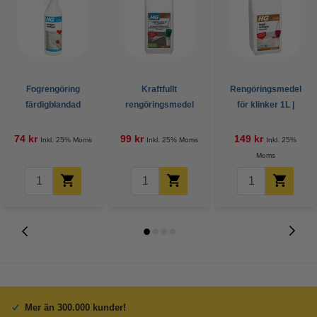
Fogrengöring
Kraftfullt
Rengöringsmedel
färdigblandad
rengöringsmedel
för klinker 1L |
500ml | HG
för laminat 1L | HG
extreme power |
HG
74 kr
99 kr
149 kr
Inkl. 25% Moms
Inkl. 25% Moms
Inkl. 25%
Moms
Mer än 300.000 kunder!