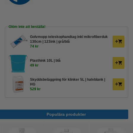
Glöm inte att beställa!
Golvmopp teleskophandtag inkl mikrofiberduk
130cm | 123ink | grå/blå
74 kr
Plasthink 10L | blå
49 kr
Skyddsbeläggning för klinker 5L | halvblank |
HG
529 kr
Populära produkter