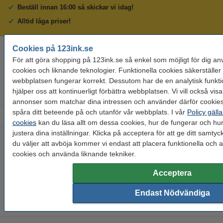
Beställ innan 16:00 så skickar vi idag!
Alltid låga priser!
Cookies på 123ink.se
Behöver du hjälp? Ring oss på 08-550 04 123
För att göra shopping på 123ink.se så enkel som möjligt för dig an
Helgfria vardagar från kl. 9:00 till 16:00
cookies och liknande teknologier. Funktionella cookies säkerställer 
webbplatsen fungerar korrekt. Dessutom har de en analytisk funkt
hjälper oss att kontinuerligt förbättra webbplatsen. Vi vill också visa
Bläckpatroner
annonser som matchar dina intressen och använder därför cookies 
spåra ditt beteende på och utanför vår webbplats. I vår
Policy gäll
Tonerkassetter
cookies
kan du läsa allt om dessa cookies, hur de fungerar och hu
justera dina inställningar. Klicka på acceptera för att ge ditt samty
Kontorsmaterial
du väljer att avböja kommer vi endast att placera funktionella och a
cookies och använda liknande tekniker.
Skrivare och skanner
Acceptera
Etikettskrivare
Endast Nödvändiga
Batterier