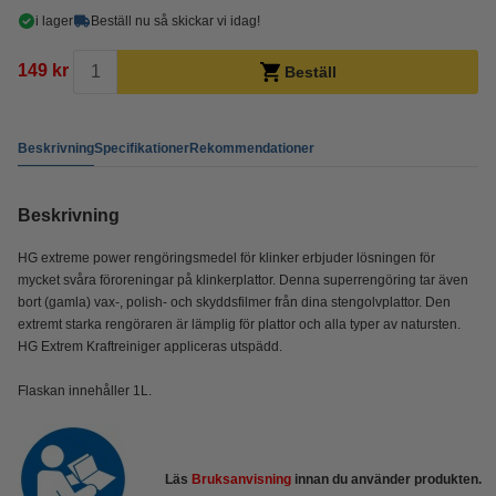
i lager
Beställ nu så skickar vi idag!
149 kr
Beställ
Beskrivning
Specifikationer
Rekommendationer
Beskrivning
HG extreme power rengöringsmedel för klinker erbjuder lösningen för
mycket svåra föroreningar på klinkerplattor. Denna superrengöring tar även
bort (gamla) vax-, polish- och skyddsfilmer från dina stengolvplattor. Den
extremt starka rengöraren är lämplig för plattor och alla typer av natursten.
HG Extrem Kraftreiniger appliceras utspädd.
Flaskan innehåller 1L.
Läs
Bruksanvisning
innan du använder produkten.