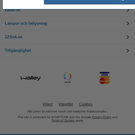
Batterier
Lampor och belysning
123ink.se
Tillgänglighet
Villkor
Integritet
Cookies
Alla priser är inklusive moms och exklusive fraktkostnader.
This site is protected by reCAPTCHA and the Google
Privacy Policy
and
Terms of Service
apply.