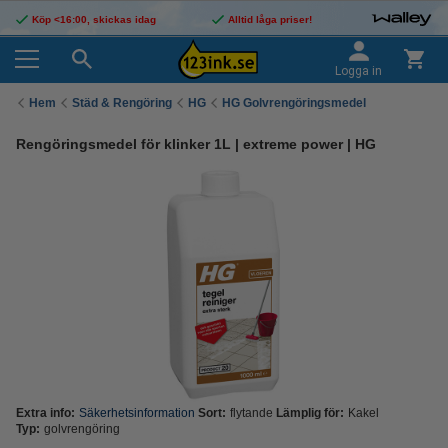
Köp <16:00, skickas idag
Alltid låga priser!
Logga in
Hem
Städ & Rengöring
HG
HG Golvrengöringsmedel
Rengöringsmedel för klinker 1L | extreme power | HG
Extra info:
Säkerhetsinformation
Sort:
flytande
Lämplig för:
Kakel
Typ:
golvrengöring