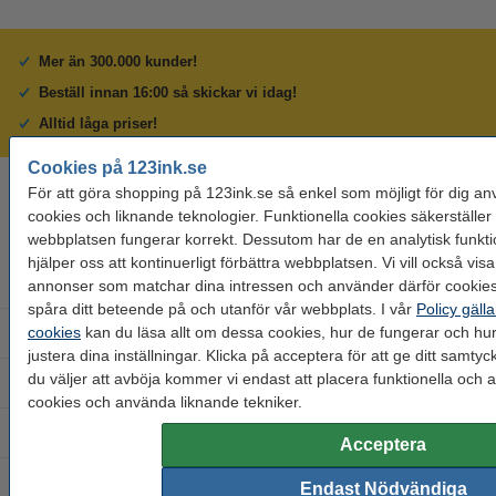
Mer än 300.000 kunder!
Beställ innan 16:00 så skickar vi idag!
Alltid låga priser!
Cookies på 123ink.se
För att göra shopping på 123ink.se så enkel som möjligt för dig an
Behöver du hjälp? Ring oss på 08-550 04 123
cookies och liknande teknologier. Funktionella cookies säkerställer 
Helgfria vardagar från kl. 9:00 till 16:00
webbplatsen fungerar korrekt. Dessutom har de en analytisk funkt
hjälper oss att kontinuerligt förbättra webbplatsen. Vi vill också visa
Bläckpatroner
annonser som matchar dina intressen och använder därför cookies 
spåra ditt beteende på och utanför vår webbplats. I vår
Policy gäll
cookies
kan du läsa allt om dessa cookies, hur de fungerar och hu
Tonerkassetter
justera dina inställningar. Klicka på acceptera för att ge ditt samty
du väljer att avböja kommer vi endast att placera funktionella och a
Kontorsmaterial
cookies och använda liknande tekniker.
Skrivare och skanner
Acceptera
Etikettskrivare
Endast Nödvändiga