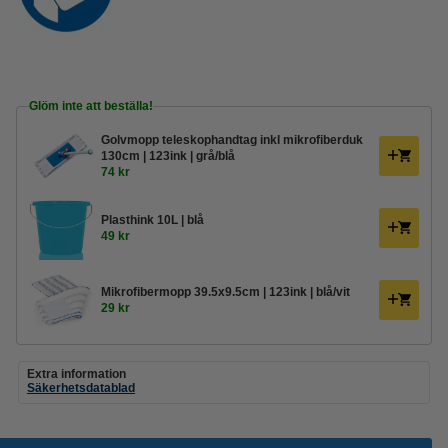
Glöm inte att beställa!
Golvmopp teleskophandtag inkl mikrofiberduk
130cm | 123ink | grå/blå
74 kr
Plasthink 10L | blå
49 kr
Mikrofibermopp 39.5x9.5cm | 123ink | blå/vit
29 kr
Extra information
Säkerhetsdatablad