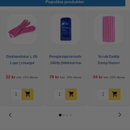
Populära produkter
Diskhandskar L (9)
Rengöringsservetter
Scrub Daddy
1-par | rosa/gul
100/fp (bildskärmar)
Damp Duster
| AF SCR100T
ljusrosa
22 kr
79 kr
34 kr
Inkl. 25% Moms
Inkl. 25% Moms
Inkl. 25% Moms