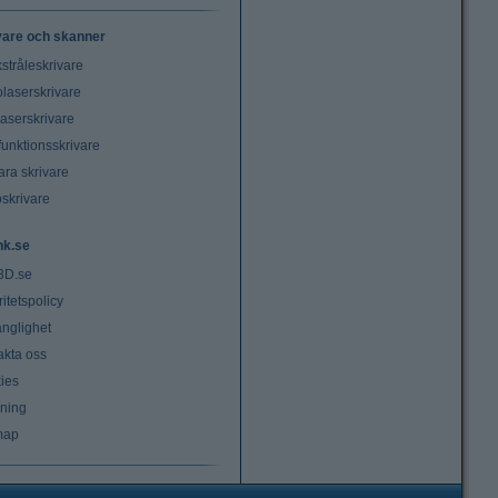
vare och skanner
stråleskrivare
laserskrivare
laserskrivare
funktionsskrivare
ara skrivare
oskrivare
nk.se
3D.se
ritetspolicy
änglighet
akta oss
ies
lning
map