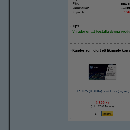
Färg:
mage
Varumärke:
123in
Kapacitet:
± 6.50
Tips
Vi råder er att beställa denna produ
Kunder som gjort ett liknande köp 
HP 507A (CE400A) svart toner (original)
1 800 kr
(Inkl. 25% Moms)