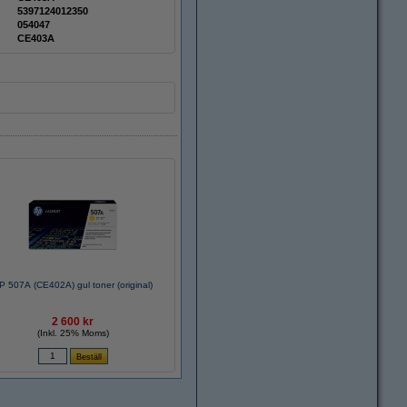
5397124012350
054047
CE403A
P 507A (CE402A) gul toner (original)
2 600 kr
(Inkl. 25% Moms)