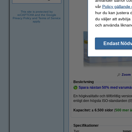
använder därför coo
vår
Policy gällande
This site is protected by
hur du kan justera d
reCAPTCHA and the Google
du väljer att avböja
Privacy Policy
and
Terms of Service
apply.
och använda liknand
Endast Nöd
Zoom
Beskrivning
Spara nästan
50%
med varumär
En högkvalitativ och tillförlitlig ve
enligt den högsta ISO-standarden (I
Kapacitet: ± 6.500
sidor
(
500 mer än
Specifikationer
Typ:
toner