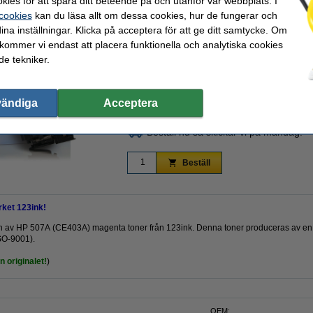
kies för att spåra ditt beteende på och utanför vår webbplats. I
Svart (1x) och färg (3x)
cyan
gul
 cookies
kan du läsa allt om dessa cookies, hur de fungerar och
ina inställningar. Klicka på acceptera för att ge ditt samtycke. Om
 kommer vi endast att placera funktionella och analytiska cookies
e tekniker.
1 450 kr
Per sida
1 160 kr Exkl. 25% Moms
0,2 kr
vändiga
Acceptera
i lager
Beställ nu så skickar vi på måndag!
Beställ
ket 123ink!
rsion av HP 507A (CE403A) magenta toner från 123ink. Denna toner produceras av en t
SO-9001).
 originalet!
)
OEM: