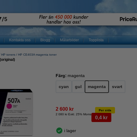
Kontakta oss
Blogg
Målarbilder
Topplista
HP toners
HP CE403A magenta toner
original)
Färg:
magenta
cyan
gul
magenta
svart
2 600 kr
Per sida
2 080 kr Exkl. 25% Moms
0,4 kr
i lager