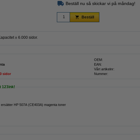
Beställ nu så skickar vi på måndag!
Beställ
pacitet ± 6.000 sidor.
OEM:
nta
EAN:
Vårt artikelnr:
0 sidor
Nummer:
 123ink!
 ersätter HP 507A (CE403A) magenta toner