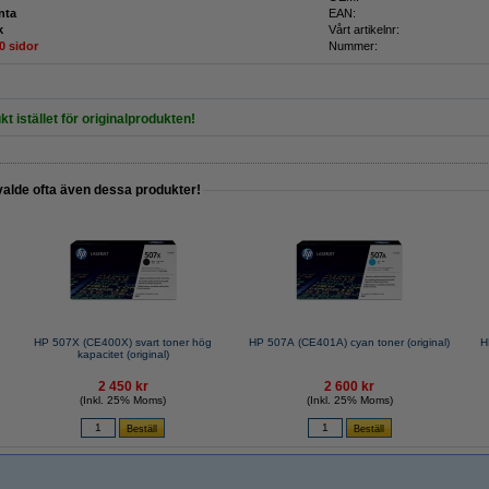
nta
EAN:
k
Vårt artikelnr:
0 sidor
Nummer:
kt istället för originalprodukten!
valde ofta även dessa produkter!
HP 507X (CE400X) svart toner hög
HP 507A (CE401A) cyan toner (original)
H
kapacitet (original)
2 450 kr
2 600 kr
(Inkl. 25% Moms)
(Inkl. 25% Moms)