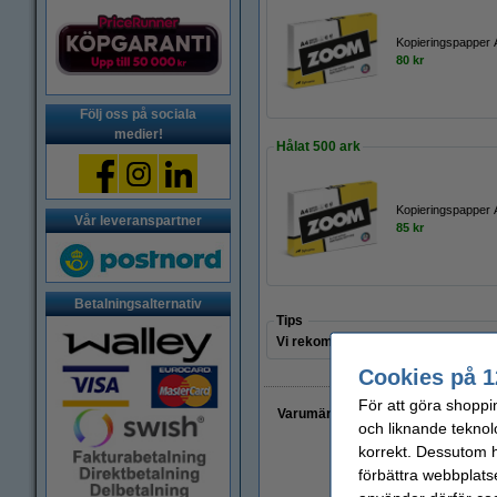
Kopieringspapper 
80 kr
Följ oss på sociala
medier!
Hålat 500 ark
Kopieringspapper 
Vår leveranspartner
85 kr
Betalningsalternativ
Tips
Vi rekommenderar motsvarande pr
Cookies på 1
För att göra shoppi
Varumärket 123ink ersätter HP 5
och liknande teknol
korrekt. Dessutom ha
förbättra webbplats