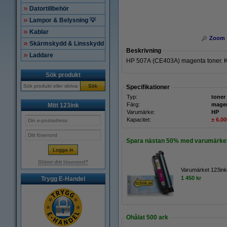
Datortillbehör
Lampor & Belysning 💡
Kablar
Zoom
Skärmskydd & Linsskydd
Beskrivning
Laddare
HP 507A (CE403A) magenta toner. Ka
Sök produkt
Sök
Specifikationer
Typ:
toner
Färg:
mage
Mitt 123ink
Varumärke:
HP
Kapacitet:
± 6.00
Spara nästan
50%
med varumärket
Glömt ditt lösenord?
Varumärket 123ink
1 450 kr
Trygg E-Handel
Ohålat 500 ark