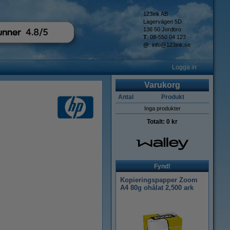
123ink AB
Lagervägen 5D
136 50 Jordbro
T
: 08-550 04 123
@
:
info@123ink.se
Logga in
Varukorg
Antal
Produkt
Inga produkter
Totalt:
0 kr
Fynd!
Kopieringspapper Zoom
A4 80g ohålat 2,500 ark