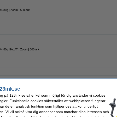
A4 80g | Zoom | 500 ark
A4 80g HÅLAT | Zoom | 500 ark
odukt med varumärket 123ink!
23ink.se
ng på 123ink.se så enkel som möjligt för dig använder vi cookies
07A (CE403A) magenta toner
ogier. Funktionella cookies säkerställer att webbplatsen fungerar
r de en analytisk funktion som hjälper oss att kontinuerligt
Färg:
magenta
en. Vi vill också visa dig annonser som matchar dina intressen och