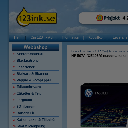
Hem
Om 123ink AB
Information
Köpvillkor
Leverans
Webbshop
Hem
Lasertoner
HP
Välj tonernummer
Kontorsmaterial
HP 507A (CE403A) magenta toner (
Bläckpatroner
Lasertoner
Skrivare & Skanner
Papper & Fotopapper
Etikettskrivare
Etiketter & Tejp
Färgband
3D-filament
Batterier🔋
Kaffemaskin & Tillbehör
Städ & Rengöring