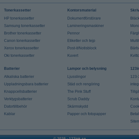
Tonerkassetter
Kontorsmaterial
Skri
HP tonerkassetter
Dokumentförstörare
Bläck
Samsung tonerkassetter
Lamineringsmaskiner
Mono
Brother tonerkassetter
Pennor
Färg
Canon tonerkassetter
Etiketter och tejp
Multi
Xerox tonerkassetter
Post-it/Notisblock
Bärb
Oki tonerkassetter
Kuvert
Kvitt
Batterier
Lampor och belysning
123i
Alkaliska batterier
Ljusslingor
123-
Uppladningsbara batterier
Städ och rengöring
integ
Knappcellsbatterier
The Pink Stuff
Tillg
Verktygsbatterier
Scrub Daddy
Kont
Datortillbehör
Skärmskydd
Cook
Kablar
Papper och fotopapper
Beta
Site
© 2026 - 123ink.se