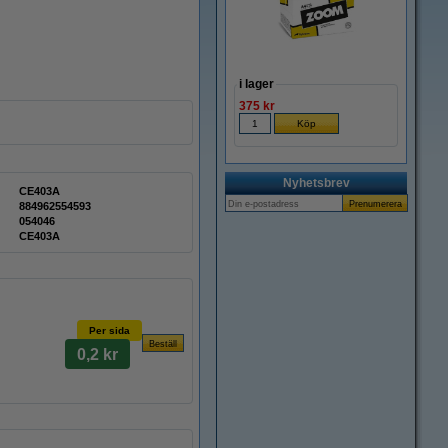
i lager
375 kr
Nyhetsbrev
CE403A
884962554593
054046
CE403A
Per sida
0,2 kr