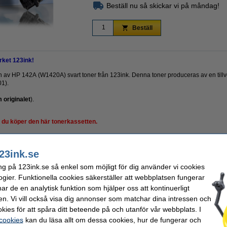
Beställ nu så skickar vi på måndag!
Beställ
ket 123ink!
rsion av HP 142A (W1420A) svart toner från 123ink. Denna toner produceras av en tillv
1).
originalet
).
n du köper den här tonerkassetten.
23ink.se
OEM:
ng på 123ink.se så enkel som möjligt för dig använder vi cookies
Vårt artikelnr:
ogier. Funktionella cookies säkerställer att webbplatsen fungerar
 sidor
Nummer:
r de en analytisk funktion som hjälper oss att kontinuerligt
k
en. Vi vill också visa dig annonser som matchar dina intressen och
kies för att spåra ditt beteende på och utanför vår webbplats. I
 cookies
kan du läsa allt om dessa cookies, hur de fungerar och
kt istället för originalprodukten!