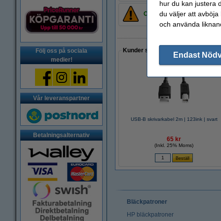
hur du kan justera d
du väljer att avböja
OBS! Inte lämplig för skriv
och använda liknand
Kunder som gjort ett liknande köp 
Följ oss på sociala
Endast Nöd
medier!
Vår leveranspartner
USB-B skrivarkabel 2m | 123ink | svart
Betalningsalternativ
65 kr
(Inkl. 25% Moms)
Bläckpatroner
HP bläckpatroner