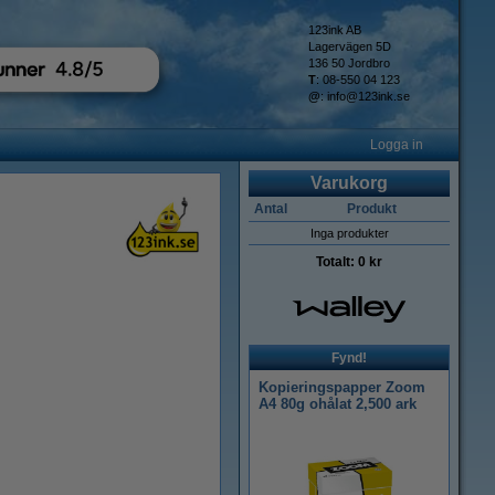
123ink AB
Lagervägen 5D
136 50 Jordbro
T
: 08-550 04 123
@
:
info@123ink.se
Logga in
Varukorg
Antal
Produkt
Inga produkter
Totalt:
0 kr
Fynd!
Kopieringspapper Zoom
A4 80g ohålat 2,500 ark