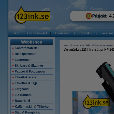
Hem
Om 123ink AB
Information
Köpvillkor
Leverans
Webbshop
Hem
Lasertoner
HP
Välj tonernummer
Kontorsmaterial
Varumärket 123ink ersätter HP 14
Bläckpatroner
Lasertoner
Skrivare & Skanner
Papper & Fotopapper
Etikettskrivare
Etiketter & Tejp
Färgband
3D-filament
Batterier🔋
Kaffemaskin & Tillbehör
Städ & Rengöring