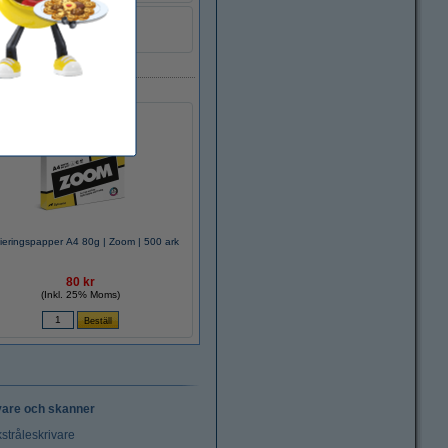
ieringspapper A4 80g | Zoom | 500 ark
80 kr
(Inkl. 25% Moms)
vare och skanner
stråleskrivare