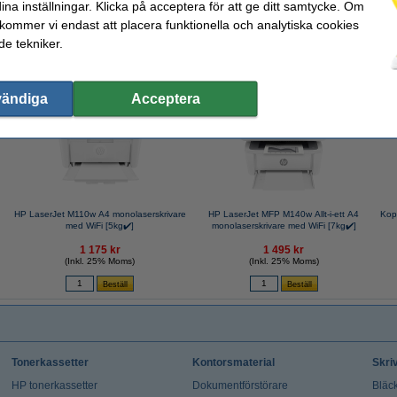
ina inställningar. Klicka på acceptera för att ge ditt samtycke. Om
 kommer vi endast att placera funktionella och analytiska cookies
armodeller som slutar med ett "e" (M110we, M140we)!
e tekniker.
valde ofta även dessa produkter!
vändiga
Acceptera
HP LaserJet M110w A4 monolaserskrivare
HP LaserJet MFP M140w Allt-i-ett A4
Kop
med WiFi [5kg✔️]
monolaserskrivare med WiFi [7kg✔️]
1 175 kr
1 495 kr
(Inkl. 25% Moms)
(Inkl. 25% Moms)
Tonerkassetter
Kontorsmaterial
Skri
HP tonerkassetter
Dokumentförstörare
Bläck