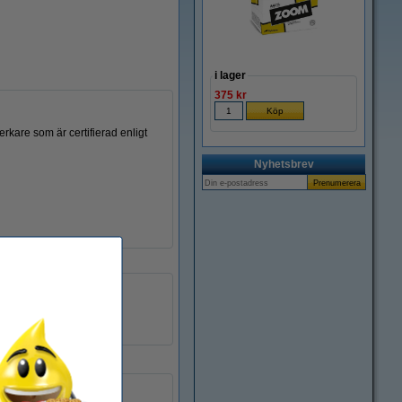
i lager
375 kr
erkare som är certifierad enligt
Nyhetsbrev
W1420A
055503
W1420A