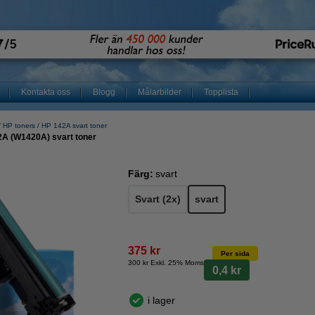
Kontakta oss
Blogg
Målarbilder
Topplista
HP toners
HP 142A svart toner
2A (W1420A) svart toner
Färg:
svart
Svart (2x)
svart
375 kr
Per sida
300 kr Exkl. 25% Moms
0,4 kr
i lager