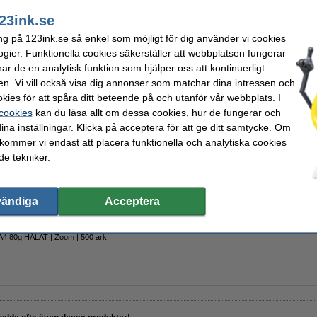
23ink.se
 ersätter HP 207A (W2210A) svart toner
ng på 123ink.se så enkel som möjligt för dig använder vi cookies
ogier. Funktionella cookies säkerställer att webbplatsen fungerar
r de en analytisk funktion som hjälper oss att kontinuerligt
en. Vi vill också visa dig annonser som matchar dina intressen och
kies för att spåra ditt beteende på och utanför vår webbplats. I
 cookies
kan du läsa allt om dessa cookies, hur de fungerar och
ina inställningar. Klicka på acceptera för att ge ditt samtycke. Om
A4 80g | Zoom | 500 ark
 kommer vi endast att placera funktionella och analytiska cookies
e tekniker.
vändiga
Acceptera
A4 80g HÅLAT | Zoom | 500 ark