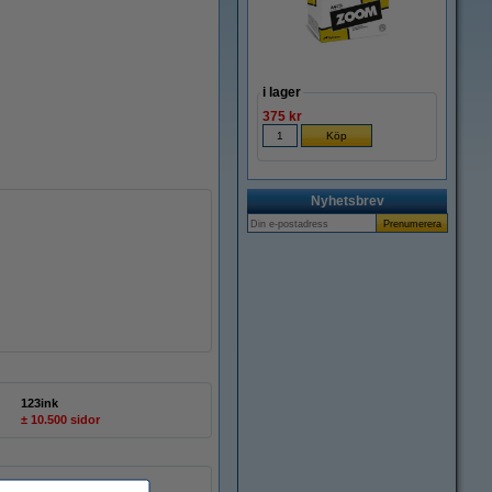
i lager
375 kr
Nyhetsbrev
123ink
± 10.500 sidor