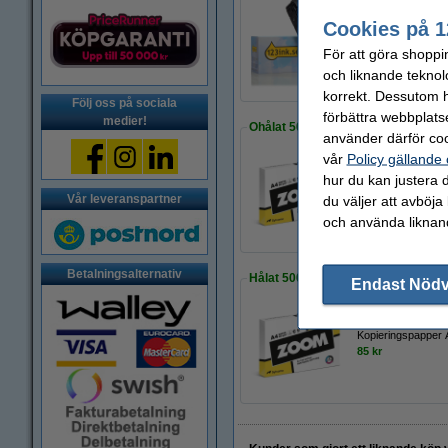
Cookies på 1
Varumärket 123ink
795 kr
För att göra shoppi
och liknande teknol
korrekt. Dessutom ha
Följ oss på sociala
förbättra webbplats
medier!
Ohålat 500 ark
använder därför coo
vår
Policy gällande
hur du kan justera d
Kopieringspapper 
Vår leveranspartner
du väljer att avböja
80 kr
och använda liknand
Betalningsalternativ
Hålat 500 ark
Endast Nöd
Kopieringspapper 
85 kr