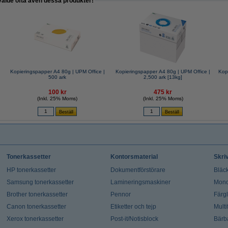
valde ofta även dessa produkter!
Kopieringspapper A4 80g | UPM Office |
Kopieringspapper A4 80g | UPM Office |
Kop
500 ark
2,500 ark [13kg]
100 kr
475 kr
(Inkl. 25% Moms)
(Inkl. 25% Moms)
Tonerkassetter
Kontorsmaterial
Skri
HP tonerkassetter
Dokumentförstörare
Bläck
Samsung tonerkassetter
Lamineringsmaskiner
Mono
Brother tonerkassetter
Pennor
Färg
Canon tonerkassetter
Etiketter och tejp
Multi
Xerox tonerkassetter
Post-it/Notisblock
Bärb