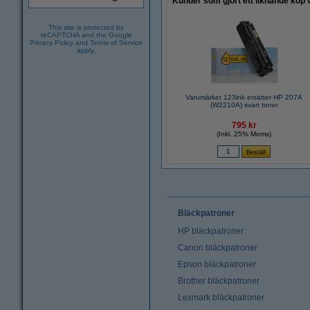
Kunder som gjort ett liknande köp 
This site is protected by
reCAPTCHA and the Google
Privacy Policy
and
Terms of Service
apply.
Varumärket 123ink ersätter HP 207A
(W2210A) svart toner
795 kr
(Inkl. 25% Moms)
Bläckpatroner
HP bläckpatroner
Canon bläckpatroner
Epson bläckpatroner
Brother bläckpatroner
Lexmark bläckpatroner