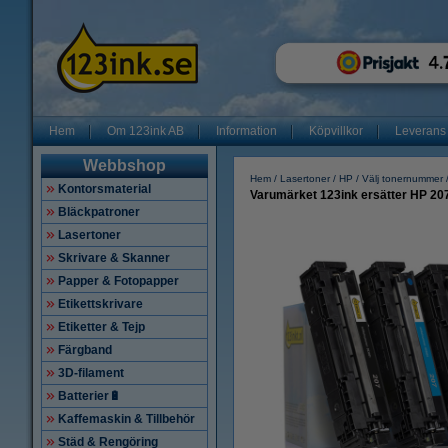
Hem
Om 123ink AB
Information
Köpvillkor
Leverans
Webbshop
Hem
Lasertoner
HP
Välj tonernummer
Kontorsmaterial
Varumärket 123ink ersätter HP 20
Bläckpatroner
Lasertoner
Skrivare & Skanner
Papper & Fotopapper
Etikettskrivare
Etiketter & Tejp
Färgband
3D-filament
Batterier🔋
Kaffemaskin & Tillbehör
Städ & Rengöring