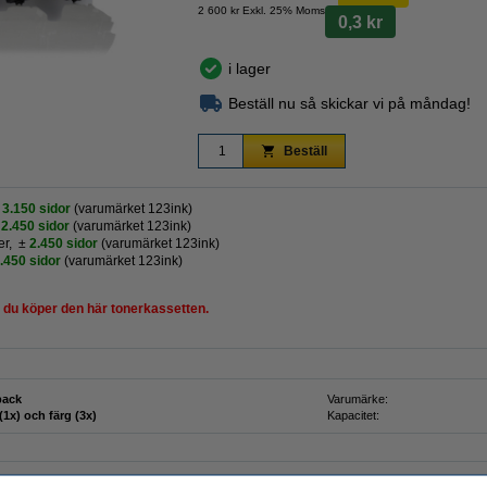
2 600 kr Exkl. 25% Moms
0,3 kr
i lager
Beställ nu så skickar vi på måndag!
Beställ
3.150 sidor
(varumärket 123ink)
±
2.450 sidor
(varumärket 123ink)
er,
±
2.450 sidor
(varumärket 123ink)
.450 sidor
(varumärket 123ink)
n du köper den här tonerkassetten.
pack
Varumärke:
(1x) och färg (3x)
Kapacitet: