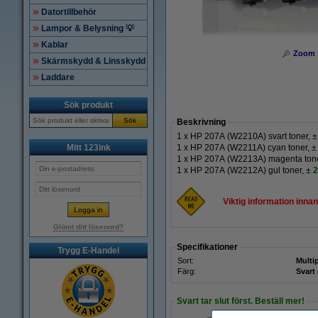
Datortillbehör
Lampor & Belysning 💡
Kablar
Zoom
Skärmskydd & Linsskydd
Laddare
Sök produkt
Sök
Beskrivning
1 x HP 207A (W2210A) svart toner,
±
Mitt 123ink
1 x HP 207A (W2211A) cyan toner,
1 x HP 207A (W2213A) magenta ton
1 x HP 207A (W2212A) gul toner,
±
2
Viktig information inna
Glömt ditt lösenord?
Specifikationer
Trygg E-Handel
Sort:
Multi
Färg:
Svart 
Svart tar slut först. Beställ mer!