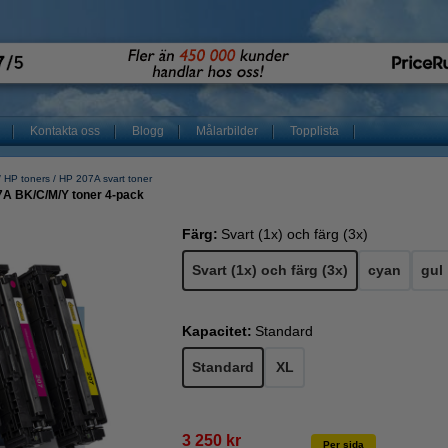
Kontakta oss
Blogg
Målarbilder
Topplista
HP toners
HP 207A svart toner
7A BK/C/M/Y toner 4-pack
Färg:
Svart (1x) och färg (3x)
Svart (1x) och färg (3x)
cyan
gul
Kapacitet:
Standard
Standard
XL
3 250 kr
Per sida