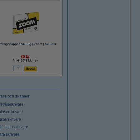
ieringspapper A4 80g | Zoom | 500 ark
80 kr
(Inkl. 25% Moms)
vare och skanner
stråleskrivare
laserskrivare
laserskrivare
funktionsskrivare
ara skrivare