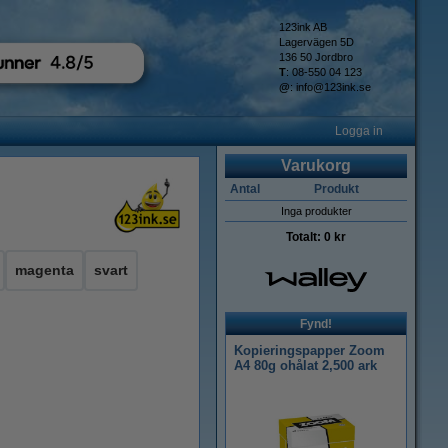
123ink AB
Lagervägen 5D
136 50 Jordbro
T
: 08-550 04 123
@
:
info@123ink.se
Logga in
Varukorg
Antal
Produkt
Inga produkter
Totalt:
0 kr
magenta
svart
Fynd!
Kopieringspapper Zoom
A4 80g ohålat 2,500 ark