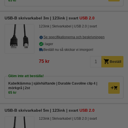
65 kr
USB-B skrivarkabel 3m | 123ink | svart
USB 2.0
123ink
Skrivarkabel
USB 2.0
svart
Se specifikationerna och beskrivningen
i lager
Beställ nu så skickar vi imorgon!
75 kr
Beställ
Glöm inte att beställa!
Kabelklämma | självhäftande | Durable Cavoline clip 4 |
mörkgrå | 2st
65 kr
USB-B skrivarkabel 5m | 123ink | svart
USB 2.0
123ink
Skrivarkabel
USB 2.0
svart