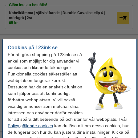
Glöm inte att beställa!
Kabelklämma | självhäftande | Durable Cavoline clip 4 |
mörkgrå | 2st
65 kr
USB-A till USB-B-kabel 3m | Goobay | svart
USB 2.0
Cookies på 123ink.se
Goobay
laddningskabel
USB 2.0
svart
För att göra shopping på 123ink.se så
enkel som möjligt för dig använder vi
Se specifikationerna och beskrivningen
cookies och liknande teknologier.
i lager
Funktionella cookies säkerställer att
Beställ nu så skickar vi imorgon!
webbplatsen fungerar korrekt.
Dessutom har de en analytisk funktion
45 kr
Beställ
som hjälper oss att kontinuerligt
förbättra webbplatsen. Vi vill också
Glöm inte att beställa!
visa dig annonser som matchar dina
intressen och använder därför cookies
Mobilladdare 5W 1-port | USB-A | Goobay
110 kr
för att spåra ditt beteende på och utanför vår webbplats. I vår
Policy gällande cookies
kan du läsa allt om dessa cookies, hur
de fungerar och hur du kan justera dina inställningar. Klicka på