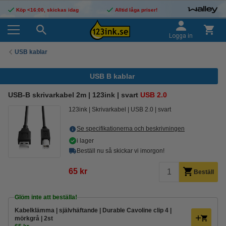
Köp <16:00, skickas idag
Alltid låga priser!
Logga in
USB kablar
USB B kablar
USB-B skrivarkabel 2m | 123ink | svart
USB 2.0
123ink
Skrivarkabel
USB 2.0
svart
Se specifikationerna och beskrivningen
i lager
Beställ nu så skickar vi imorgon!
65 kr
Beställ
Glöm inte att beställa!
Kabelklämma | självhäftande | Durable Cavoline clip 4 |
mörkgrå | 2st