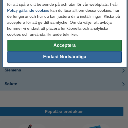
Jura
för att spåra ditt beteende på och utanför vår webbplats. I vår
Policy gällande cookies
kan du läsa allt om dessa cookies, hur
Melitta
de fungerar och hur du kan justera dina inställningar. Klicka på
acceptera för att ge ditt samtycke. Om du väljer att avböja
kommer vi endast att placera funktionella och analytiska
Moccamaster
cookies och använda liknande tekniker.
Nespresso
Acceptera
Philips
Endast Nödvändiga
Siemens
Solute
Populära produkter