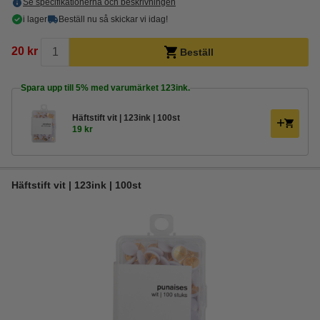
Se specifikationerna och beskrivningen
i lager
Beställ nu så skickar vi idag!
20 kr
Beställ
Spara upp till
5%
med varumärket 123ink.
Häftstift vit | 123ink | 100st
19 kr
Häftstift vit | 123ink | 100st