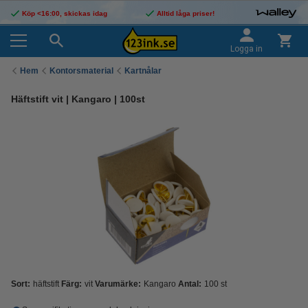
Köp <16:00, skickas idag
Alltid låga priser!
Logga in
Hem
Kontorsmaterial
Kartnålar
Häftstift vit | Kangaro | 100st
Sort:
häftstift
Färg:
vit
Varumärke:
Kangaro
Antal:
100 st