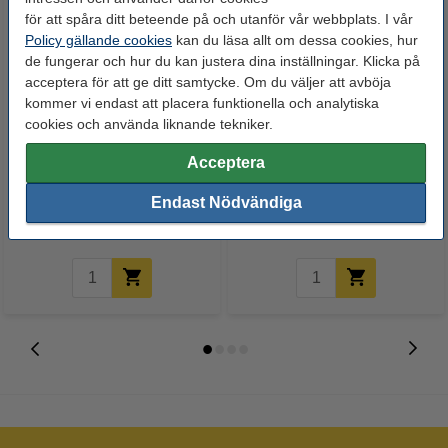
för att spåra ditt beteende på och utanför vår webbplats. I vår
Policy gällande cookies
kan du läsa allt om dessa cookies, hur
de fungerar och hur du kan justera dina inställningar. Klicka på
acceptera för att ge ditt samtycke. Om du väljer att avböja
kommer vi endast att placera funktionella och analytiska
cookies och använda liknande tekniker.
Lamineringsfickor A4 80 mik. |
Kopieringspapper A4 160g |
Acceptera
blank | 123ink 300st
Pro-Design | 250 ark
Endast Nödvändiga
325 kr
155 kr
Inkl. 25% Moms
Inkl. 25% Moms