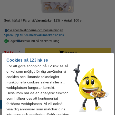
Sort:
häftstift
Färg:
vit
Varumärke:
123ink
Antal:
100 st
Se specifikationerna och beskrivningen
Spara upp till
5%
med varumärket 123ink.
i lager
Beställ nu så skickar vi idag!
19 kr
Beställ
Cookies på 123ink.se
För att göra shopping på 123ink.se så
Behöver du fler?
enkel som möjligt för dig använder vi
cookies och liknande teknologier.
Köp
300st
för endast
45 kr
Funktionella cookies säkerställer att
webbplatsen fungerar korrekt.
Dessutom har de en analytisk funktion
som hjälper oss att kontinuerligt
förbättra webbplatsen. Vi vill också
Populära produkter
visa dig annonser som matchar dina
intressen och använder därför cookies