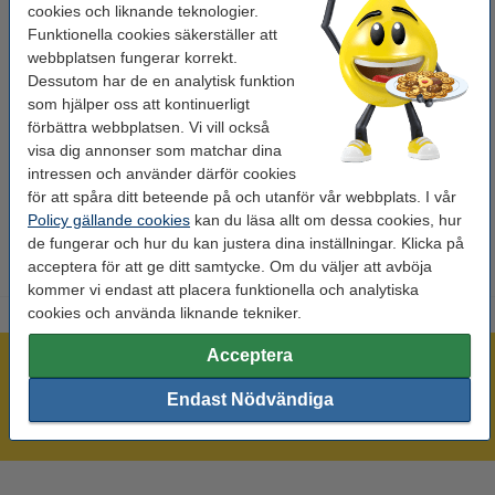
cookies och liknande teknologier.
Färg:
brun
Funktionella cookies säkerställer att
webbplatsen fungerar korrekt.
Pappersvikt:
70 g/m²
Dessutom har de en analytisk funktion
Fönster:
nej
som hjälper oss att kontinuerligt
förbättra webbplatsen. Vi vill också
Antal:
1.000
visa dig annonser som matchar dina
Vårt artikelnr:
209114
intressen och använder därför cookies
för att spåra ditt beteende på och utanför vår webbplats. I vår
Förslutning:
fukthäftande
Policy gällande cookies
kan du läsa allt om dessa cookies, hur
de fungerar och hur du kan justera dina inställningar. Klicka på
acceptera för att ge ditt samtycke. Om du väljer att avböja
kommer vi endast att placera funktionella och analytiska
cookies och använda liknande tekniker.
Acceptera
Mer än 300.000 kunder!
Beställ innan 16:00 så skickar vi idag!
Endast Nödvändiga
Alltid låga priser!