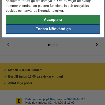
acceptera för att ge ditt samtycke. Om du väljer att avböja
9-pack (varumärket 123ink)
FSC® | Glossy | 50 ark
kommer vi endast att placera funktionella och analytiska
cookies och använda liknande tekniker.
1 600 kr
110 kr
Inkl. 25% Moms
Inkl. 25% Moms
Acceptera
Endast Nödvändiga
Mer än 300.000 kunder!
Beställ innan 16:00 så skickar vi idag!
Alltid låga priser!
Behöver du hjälp? Ring oss på 08-550 04 123
Helgfria vardagar från kl. 9:00 till 16:00