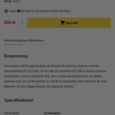
Färg:
svart
i lager
Beställ nu så skickar vi på måndag!
250 kr
Beställ
Beskrivning
Specifikationer
Beskrivning
Kensington SP10 laptopväska är lämplig för bärbara datorer med en
skärmstorlek på 15,6 tum. Är du ofta på resande fot? Då är denna robusta
datorväska i nylon perfekt för dig. Den svarta axelväskan har en stadig
axelrem och ser professionell ut. Det finns tillräckligt med utrymme för lösa
tillbehör; du kan lägga dessa i de separata facken.
Specifikationer
Varumärke:
Kensington