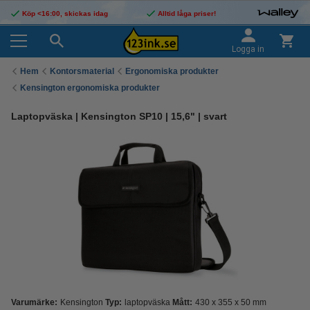
Köp <16:00, skickas idag
Alltid låga priser!
Logga in
Hem
Kontorsmaterial
Ergonomiska produkter
Kensington ergonomiska produkter
Laptopväska | Kensington SP10 | 15,6" | svart
Varumärke:
Kensington
Typ:
laptopväska
Mått:
430 x 355 x 50 mm