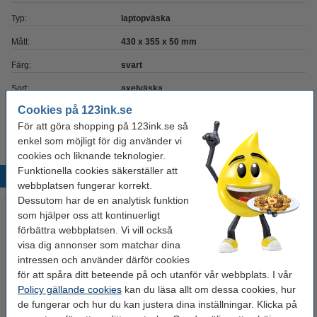
Typ:
laptopväska
Mått:
430 x 355 x 50 mm
Färg:
svart
Sort:
axelväska
Cookies på 123ink.se
Laptopstorlek:
15,6 tum
För att göra shopping på 123ink.se så
enkel som möjligt för dig använder vi
cookies och liknande teknologier.
Funktionella cookies säkerställer att
Populära produkter
webbplatsen fungerar korrekt.
Dessutom har de en analytisk funktion
som hjälper oss att kontinuerligt
förbättra webbplatsen. Vi vill också
visa dig annonser som matchar dina
intressen och använder därför cookies
för att spåra ditt beteende på och utanför vår webbplats. I vår
Policy gällande cookies
kan du läsa allt om dessa cookies, hur
de fungerar och hur du kan justera dina inställningar. Klicka på
Epson T1571-T1579 bläckpatron
A4 200g 123ink fotopapper