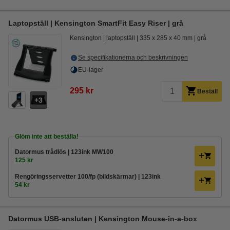
Laptopställ | Kensington SmartFit Easy Riser | grå
Kensington
laptopställ
335 x 285 x 40 mm
grå
Se specifikationerna och beskrivningen
EU-lager
295 kr
Beställ
3
Glöm inte att beställa!
Datormus trådlös | 123ink MW100
125 kr
Rengöringsservetter 100/fp (bildskärmar) | 123ink
54 kr
Datormus USB-ansluten | Kensington Mouse-in-a-box