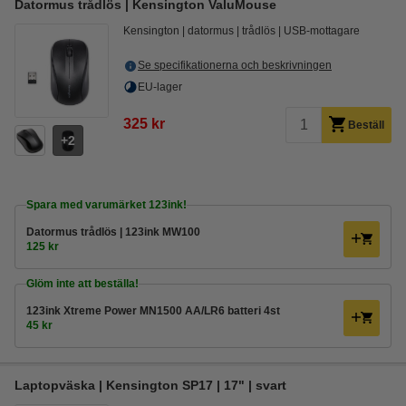
Datormus trådlös | Kensington ValuMouse
Kensington
datormus
trådlös
USB-mottagare
Se specifikationerna och beskrivningen
EU-lager
325 kr
Beställ
2
Spara med varumärket 123ink!
Datormus trådlös | 123ink MW100
125 kr
Glöm inte att beställa!
123ink Xtreme Power MN1500 AA/LR6 batteri 4st
45 kr
Laptopväska | Kensington SP17 | 17" | svart