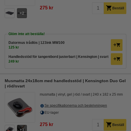
275 kr
Beställ
2
Glöm inte att beställa!
Datormus trådlös | 123ink MW100
125 kr
Handledsstöd för tangentbord justerbart | Kensington | svart
249 kr
Musmatta 24x18cm med handledsstöd | Kensington Duo Gel
| röd/svart
musmatta
vinyl, gel
röd / svart
240 x 182 x 25 mm
Se specifikationerna och beskrivningen
EU-lager
275 kr
Beställ
3