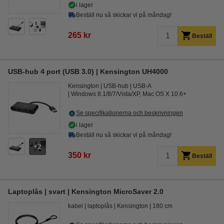
i lager
Beställ nu så skickar vi på måndag!
265 kr
Beställ
USB-hub 4 port (USB 3.0) | Kensington UH4000
Kensington
USB-hub
USB-A
Windows 8.1/8/7/Vista/XP, Mac OS X 10.6+
Se specifikationerna och beskrivningen
i lager
Beställ nu så skickar vi på måndag!
2
350 kr
Beställ
Laptoplås | svart | Kensington MicroSaver 2.0
kabel
laptoplås
Kensington
180 cm