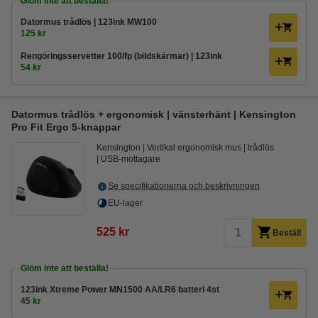
Glöm inte att beställa!
Datormus trådlös | 123ink MW100
125 kr
Rengöringsservetter 100/fp (bildskärmar) | 123ink
54 kr
Datormus trådlös + ergonomisk | vänsterhänt | Kensington
Pro Fit Ergo 5-knappar
Kensington
Vertikal ergonomisk mus
trådlös
USB-mottagare
Se specifikationerna och beskrivningen
EU-lager
525 kr
Beställ
Glöm inte att beställa!
123ink Xtreme Power MN1500 AA/LR6 batteri 4st
45 kr