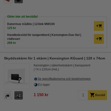
Glöm inte att beställa!
Datormus trådlös | 123ink MW100
125 kr
Handledsstöd för tangentbord | Kensington Duo Gel |
röd/svart
269 kr
Skyddsskärm för 1 skärm | Kensington KGuard | 120 x 74cm
Kensington
säkerhetsskärm
transparent
74 x 120cm (HxL)
Se specifikationerna och beskrivningen
EU-lager
1 150 kr
2
Beställ