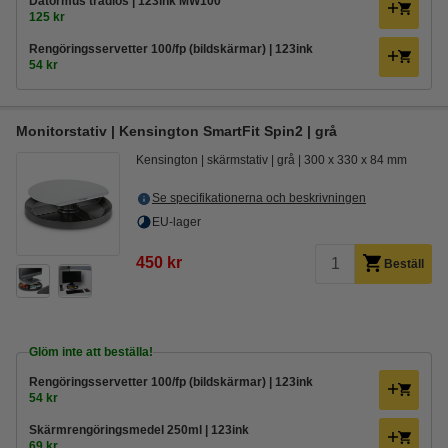
Datormus trådlös | 123ink MW100
125 kr
Rengöringsservetter 100/fp (bildskärmar) | 123ink
54 kr
Monitorstativ | Kensington SmartFit Spin2 | grå
Kensington
skärmstativ
grå
300 x 330 x 84 mm
Se specifikationerna och beskrivningen
EU-lager
450 kr
Beställ
Glöm inte att beställa!
Rengöringsservetter 100/fp (bildskärmar) | 123ink
54 kr
Skärmrengöringsmedel 250ml | 123ink
69 kr