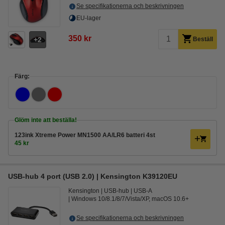
Se specifikationerna och beskrivningen
EU-lager
350 kr
2
Beställ
Färg:
Glöm inte att beställa!
123ink Xtreme Power MN1500 AA/LR6 batteri 4st
45 kr
USB-hub 4 port (USB 2.0) | Kensington K39120EU
Kensington
USB-hub
USB-A
Windows 10/8.1/8/7/Vista/XP, macOS 10.6+
Se specifikationerna och beskrivningen