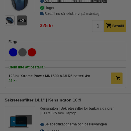
Se specifikationerna och beskrivningen
i lager
Beställ nu så skickar vi på måndag!
2
325 kr
Beställ
Färg:
Glöm inte att beställa!
123ink Xtreme Power MN1500 AA/LR6 batteri 4st
45 kr
Sekretessfilter 14,1" | Kensington 16:9
Kensington
Sekretessfilter för bärbara datorer
311 x 175 mm
laptop
Se specifikationerna och beskrivningen