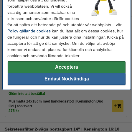
som hjälper oss att kontinuerligt
Gel | röd/svart
275 kr
förbättra webbplatsen. Vi vill också
visa dig annonser som matchar dina
intressen och använder därför cookies
Handledsstöd för tangentbord | Kensington Duo Gel |
för att spåra ditt beteende på och utanför vår webbplats. I vår
röd/svart
Policy gällande cookies
kan du läsa allt om dessa cookies, hur
de fungerar och hur du kan justera dina inställningar. Klicka på
handledsstöd
gel
röd / svart
468 x 80 x 31 mm
acceptera för att ge ditt samtycke. Om du väljer att avböja
Se specifikationerna och beskrivningen
kommer vi endast att placera funktionella och analytiska
cookies och använda liknande tekniker.
EU-lager
Acceptera
269 kr
Beställ
3
Endast Nödvändiga
Glöm inte att beställa!
Musmatta 24x18cm med handledsstöd | Kensington Duo
Gel | röd/svart
275 kr
Sekretessfilter 2-vägs borttagbart 14" | Kensington 16:10