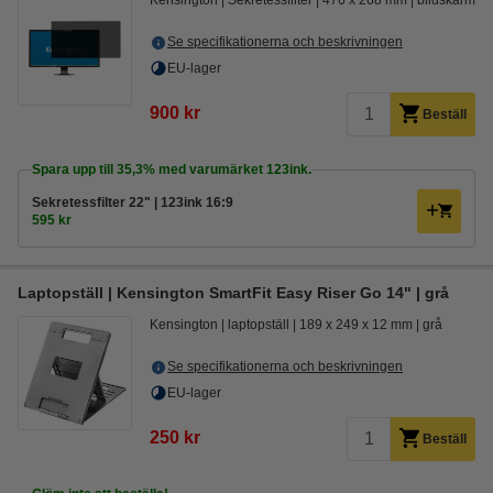
Kensington
Sekretessfilter
476 x 268 mm
bildskärm
Se specifikationerna och beskrivningen
EU-lager
900 kr
Beställ
Spara upp till
35,3%
med varumärket 123ink.
Sekretessfilter 22" | 123ink 16:9
595 kr
Laptopställ | Kensington SmartFit Easy Riser Go 14" | grå
Kensington
laptopställ
189 x 249 x 12 mm
grå
Se specifikationerna och beskrivningen
EU-lager
250 kr
Beställ