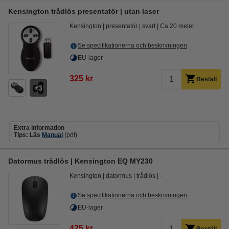
Kensington trådlös presentatör | utan laser
Kensington
presentatör
svart
Ca 20 meter
Se specifikationerna och beskrivningen
EU-lager
325 kr
Beställ
3
Extra information
Tips: Läs
Manual
(pdf)
Datormus trådlös | Kensington EQ MY230
Kensington
datormus
trådlös
-
Se specifikationerna och beskrivningen
EU-lager
425 kr