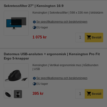
Sekretessfilter 27" | Kensington 16:9
Kensington
Sekretessfilter
598 x 336 mm
bildskärm
Se specifikationerna och beskrivningen
EU-lager
1 075 kr
Beställ
Datormus USB-ansluten + ergonomisk | Kensington Pro Fit
Ergo 5-knappar
Kensington
Vertikal ergonomisk mus
trådbunden
USB
Se specifikationerna och beskrivningen
EU-lager
395 kr
4
Beställ