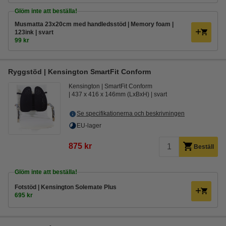
Glöm inte att beställa!
Musmatta 23x20cm med handledsstöd | Memory foam |
123ink | svart
99 kr
Ryggstöd | Kensington SmartFit Conform
Kensington
SmartFit Conform
437 x 416 x 146mm (LxBxH)
svart
Se specifikationerna och beskrivningen
EU-lager
875 kr
Beställ
Glöm inte att beställa!
Fotstöd | Kensington Solemate Plus
695 kr