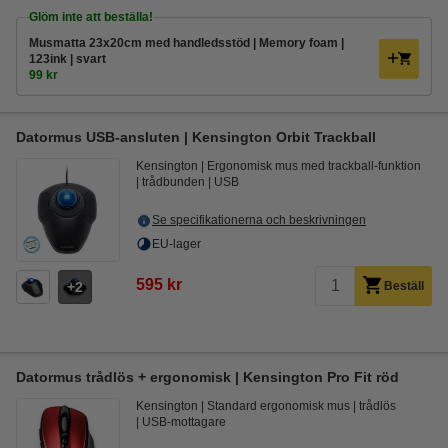
Glöm inte att beställa!
Musmatta 23x20cm med handledsstöd | Memory foam |
123ink | svart
99 kr
Datormus USB-ansluten | Kensington Orbit Trackball
Kensington
Ergonomisk mus med trackball-funktion
trådbunden
USB
Se specifikationerna och beskrivningen
EU-lager
595 kr
2
Beställ
Datormus trådlös + ergonomisk | Kensington Pro Fit röd
Kensington
Standard ergonomisk mus
trådlös
USB-mottagare