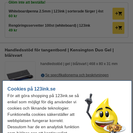
Glöm inte att beställa!
Whiteboardpenna 2.5mm | 123ink | sorterade färger | 4st
60 kr
Rengöringsservetter 100st (whiteboard) | 123ink
49 kr
Handledsstöd för tangentbord | Kensington Duo Gel |
blå/svart
handledsstöd
gel
blå/svart
468 x 80 x 31 mm
Se specifikationerna och beskrivningen
EU-lager
Cookies på 123ink.se
269 kr
Beställ
För att göra shopping på 123ink.se så
1
enkel som möjligt för dig använder vi
cookies och liknande teknologier.
Funktionella cookies säkerställer att
webbplatsen fungerar korrekt.
Glöm inte att beställa!
Dessutom har de en analytisk funktion
Musmatta 24x18cm med handledsstöd | Kensington Duo