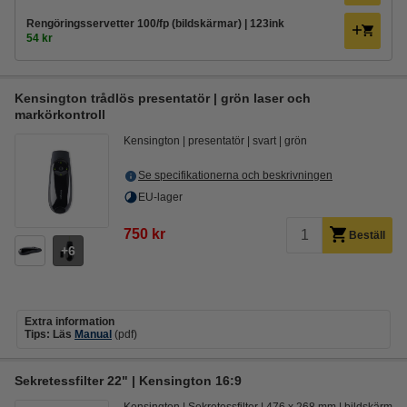
Rengöringsservetter 100/fp (bildskärmar) | 123ink
54 kr
Kensington trådlös presentatör | grön laser och
markörkontroll
Kensington
presentatör
svart
grön
Se specifikationerna och beskrivningen
EU-lager
750 kr
Beställ
6
Extra information
Tips: Läs
Manual
(pdf)
Sekretessfilter 22" | Kensington 16:9