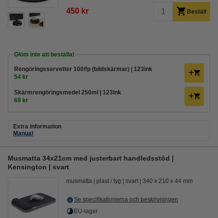
450 kr
Beställ
Glöm inte att beställa!
Rengöringsservetter 100/fp (bildskärmar) | 123ink
54 kr
Skärmrengöringsmedel 250ml | 123ink
69 kr
Extra information
Manual
Musmatta 34x21cm med justerbart handledsstöd |
Kensington | svart
musmatta
plast / tyg
svart
340 x 210 x 44 mm
Se specifikationerna och beskrivningen
EU-lager