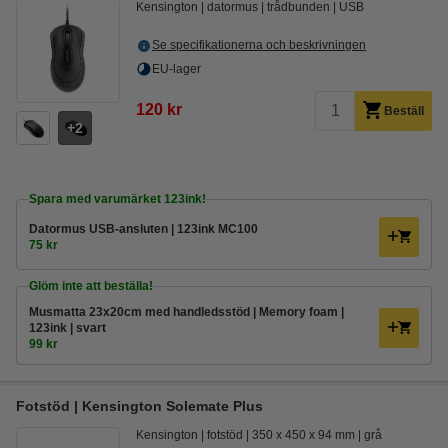
Kensington
datormus
trådbunden
USB
Se specifikationerna och beskrivningen
EU-lager
120 kr
Beställ
2
Spara med varumärket 123ink!
Datormus USB-ansluten | 123ink MC100
75 kr
Glöm inte att beställa!
Musmatta 23x20cm med handledsstöd | Memory foam |
123ink | svart
99 kr
Fotstöd | Kensington Solemate Plus
Kensington
fotstöd
350 x 450 x 94 mm
grå