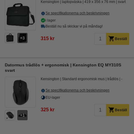
Kensington
laptopväska
419 x 356 x 76 mm
svart
Se specifikationerna och beskrivningen
i lager
Beställ nu så skickar vi på måndag!
3
315 kr
Beställ
Datormus trådlös + ergonomisk | Kensington EQ MY310S
svart
Kensington
Standard ergonomisk mus
trådlös
-
Se specifikationerna och beskrivningen
EU-lager
325 kr
Beställ
1