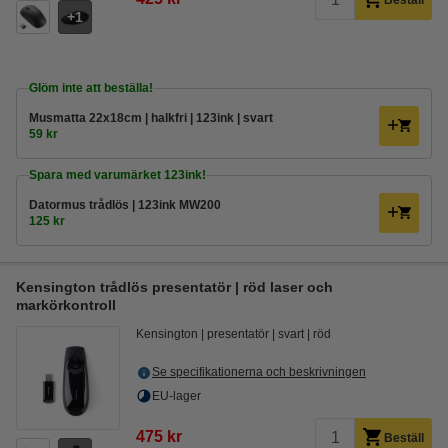
Beställ
1
Glöm inte att beställa!
Musmatta 22x18cm | halkfri | 123ink | svart
59 kr
Spara med varumärket 123ink!
Datormus trådlös | 123ink MW200
125 kr
Kensington trådlös presentatör | röd laser och
markörkontroll
Kensington
presentatör
svart
röd
Se specifikationerna och beskrivningen
EU-lager
475 kr
Beställ