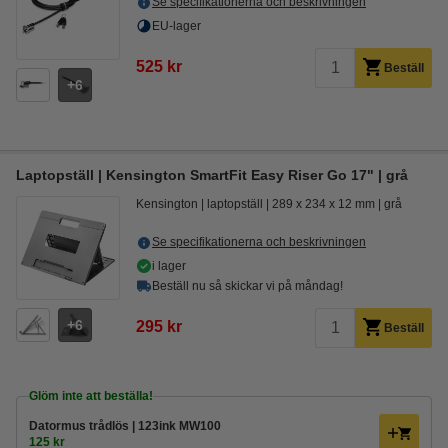
Se specifikationerna och beskrivningen
EU-lager
525 kr
Beställ
6
Laptopställ | Kensington SmartFit Easy Riser Go 17" | grå
Kensington
laptopställ
289 x 234 x 12 mm
grå
Se specifikationerna och beskrivningen
i lager
Beställ nu så skickar vi på måndag!
6
295 kr
Beställ
Glöm inte att beställa!
Datormus trådlös | 123ink MW100
125 kr