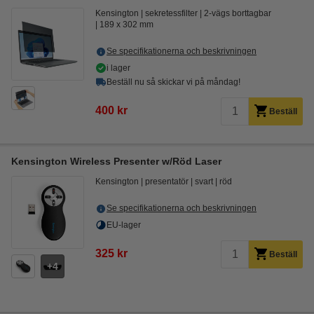
Kensington
sekretessfilter
2-vägs borttagbar
189 x 302 mm
Se specifikationerna och beskrivningen
i lager
Beställ nu så skickar vi på måndag!
400 kr
Beställ
Kensington Wireless Presenter w/Röd Laser
Kensington
presentatör
svart
röd
Se specifikationerna och beskrivningen
EU-lager
325 kr
Beställ
4