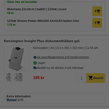
Glöm inte att beställa!
Musmatta 22x18cm | halkfri | 123ink | svart
59 kr
123ink Xtreme Power MN2400 AAA/LR3 batteri 24st
175 kr
Kensington Insight Plus dokumenthållare grå
Kensington
A4
213 x 391 x 322 mm
Ca 50 ark
Se specifikationerna och beskrivningen
i lager
Beställ nu så skickar vi på måndag!
195 kr
Beställ
Extra information
Manual
(pdf)