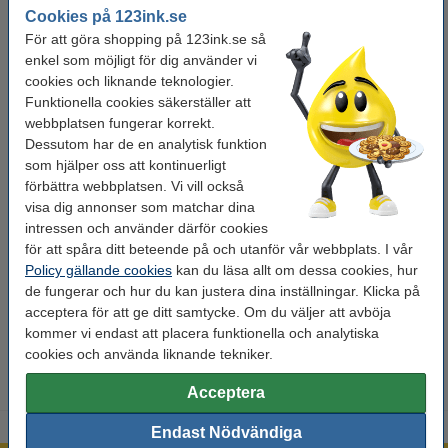
Cookies på 123ink.se
För att göra shopping på 123ink.se så
enkel som möjligt för dig använder vi
cookies och liknande teknologier.
Funktionella cookies säkerställer att
webbplatsen fungerar korrekt.
Dessutom har de en analytisk funktion
som hjälper oss att kontinuerligt
förbättra webbplatsen. Vi vill också
visa dig annonser som matchar dina
Varumärke:
123ink
Sort:
Sekretessfilter
Färg:
svart
Mått:
487 x 274 mm
intressen och använder därför cookies
Se specifikationerna och beskrivningen
för att spåra ditt beteende på och utanför vår webbplats. I vår
Spara upp till
35,3%
med varumärket 123ink.
Policy gällande cookies
kan du läsa allt om dessa cookies, hur
EU-lager
de fungerar och hur du kan justera dina inställningar. Klicka på
acceptera för att ge ditt samtycke. Om du väljer att avböja
595 kr
kommer vi endast att placera funktionella och analytiska
Beställ
cookies och använda liknande tekniker.
Acceptera
Endast Nödvändiga