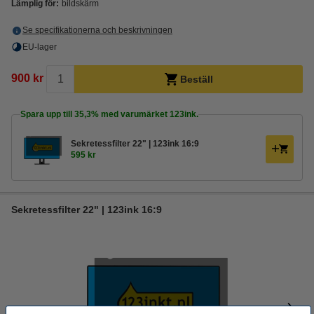
Lämplig för:
bildskärm
Se specifikationerna och beskrivningen
EU-lager
900 kr
Beställ
Spara upp till
35,3%
med varumärket 123ink.
Sekretessfilter 22" | 123ink 16:9
595 kr
Sekretessfilter 22" | 123ink 16:9