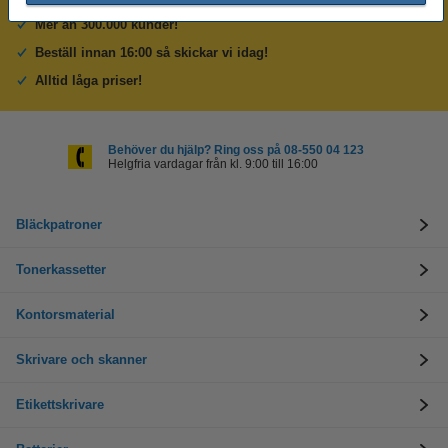
Mer än 300.000 kunder!
Beställ innan 16:00 så skickar vi idag!
Alltid låga priser!
Behöver du hjälp? Ring oss på 08-550 04 123
Helgfria vardagar från kl. 9:00 till 16:00
Bläckpatroner
Tonerkassetter
Kontorsmaterial
Skrivare och skanner
Etikettskrivare