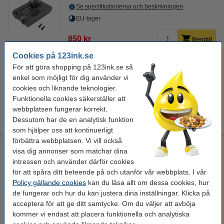
Se specifikationerna och beskrivningen
EU-lager
850 kr
Beställ
Cookies på 123ink.se
Andra chansen!
För att göra shopping på 123ink.se så
enkel som möjligt för dig använder vi
VÄLJ EN ANDRA CHANSEN PRODUKT
cookies och liknande teknologier.
850 kr
765 kr
Funktionella cookies säkerställer att
webbplatsen fungerar korrekt.
Extra information
Dessutom har de en analytisk funktion
Batteriet ersätter
som hjälper oss att kontinuerligt
förbättra webbplatsen. Vi vill också
Dyson V6 Body Cover för HEPA filter (varumärket 123ink)
visa dig annonser som matchar dina
intressen och använder därför cookies
Manual
grå
123ink
ADY00195
för att spåra ditt beteende på och utanför vår webbplats. I vår
Se specifikationerna och beskrivningen
Policy gällande cookies
kan du läsa allt om dessa cookies, hur
de fungerar och hur du kan justera dina inställningar. Klicka på
i lager
Beställ nu så skickar vi på måndag!
acceptera för att ge ditt samtycke. Om du väljer att avböja
kommer vi endast att placera funktionella och analytiska
1
135 kr
Beställ