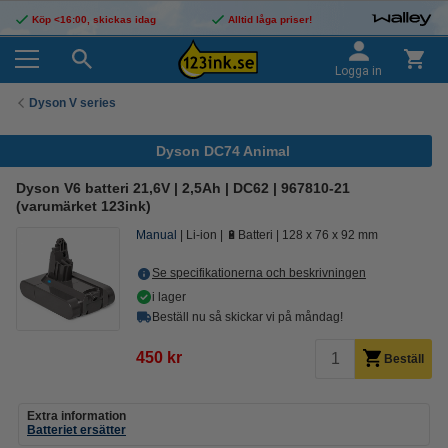
Köp <16:00, skickas idag
Alltid låga priser!
Logga in
Dyson V series
Dyson DC74 Animal
Dyson V6 batteri 21,6V | 2,5Ah | DC62 | 967810-21
(varumärket 123ink)
Manual
Li-ion
🔋Batteri
128 x 76 x 92 mm
Se specifikationerna och beskrivningen
i lager
Beställ nu så skickar vi på måndag!
450 kr
Beställ
Extra information
Batteriet ersätter