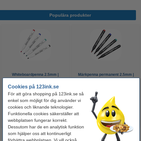
Populära produkter
Whiteboardpenna 2.5mm |
Märkpenna permanent 2.5mm |
123ink | sorterade färger | 4st
123ink | 4st
Cookies på 123ink.se
För att göra shopping på 123ink.se så
60 kr
50 kr
Inkl. 25% Moms
Inkl. 25% Moms
enkel som möjligt för dig använder vi
cookies och liknande teknologier.
Funktionella cookies säkerställer att
webbplatsen fungerar korrekt.
Dessutom har de en analytisk funktion
som hjälper oss att kontinuerligt
förbättra webbplatsen. Vi vill också