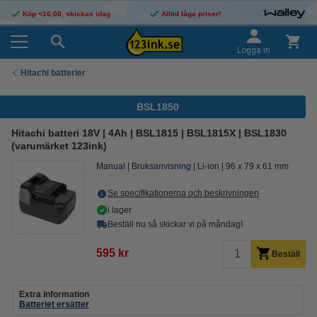
Köp <16:00, skickas idag
Alltid låga priser!
Logga in
Hitachi batterier
BSL1850
Hitachi batteri 18V | 4Ah | BSL1815 | BSL1815X | BSL1830
(varumärket 123ink)
Manual
Bruksanvisning
Li-ion
96 x 79 x 61 mm
Se specifikationerna och beskrivningen
i lager
Beställ nu så skickar vi på måndag!
595 kr
Beställ
Extra information
Batteriet ersätter