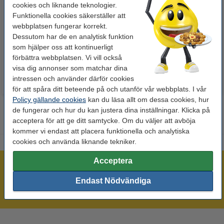
cookies och liknande teknologier.
Whiteboardpenna 2.5mm |
Märkpenna permanent 2.5mm |
Funktionella cookies säkerställer att
123ink | sorterade färger | 4st
123ink | 4st
webbplatsen fungerar korrekt.
Dessutom har de en analytisk funktion
60 kr
50 kr
som hjälper oss att kontinuerligt
Inkl. 25% Moms
Inkl. 25% Moms
förbättra webbplatsen. Vi vill också
visa dig annonser som matchar dina
intressen och använder därför cookies
för att spåra ditt beteende på och utanför vår webbplats. I vår
Policy gällande cookies
kan du läsa allt om dessa cookies, hur
de fungerar och hur du kan justera dina inställningar. Klicka på
acceptera för att ge ditt samtycke. Om du väljer att avböja
kommer vi endast att placera funktionella och analytiska
cookies och använda liknande tekniker.
Acceptera
Mer än 300.000 kunder!
Beställ innan 16:00 så skickar vi idag!
Endast Nödvändiga
Alltid låga priser!