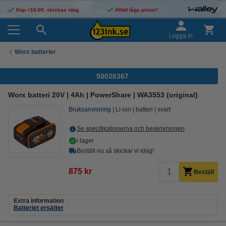
Köp <16:00, skickas idag
Alltid låga priser!
Logga in
Worx batterier
50026367
Worx batteri 20V | 4Ah | PowerShare | WA3553 (original)
Bruksanvisning
Li-ion
batteri
svart
Se specifikationerna och beskrivningen
i lager
Beställ nu så skickar vi idag!
875 kr
Beställ
Extra information
Batteriet ersätter