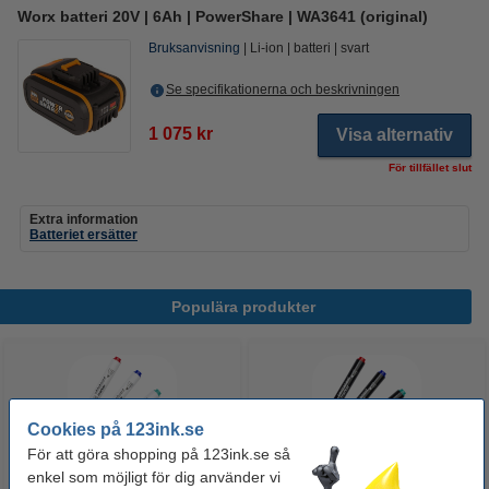
Worx batteri 20V | 6Ah | PowerShare | WA3641 (original)
Bruksanvisning
Li-ion
batteri
svart
Se specifikationerna och beskrivningen
1 075 kr
Visa alternativ
För tillfället slut
Extra information
Batteriet ersätter
Populära produkter
Cookies på 123ink.se
För att göra shopping på 123ink.se så
enkel som möjligt för dig använder vi