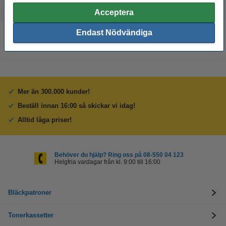
Acceptera
Endast Nödvändiga
Mer än 300.000 kunder!
Beställ innan 16:00 så skickar vi idag!
Alltid låga priser!
Behöver du hjälp? Ring oss på 08-550 04 123
Helgfria vardagar från kl. 9:00 till 16:00
Bläckpatroner
Tonerkassetter