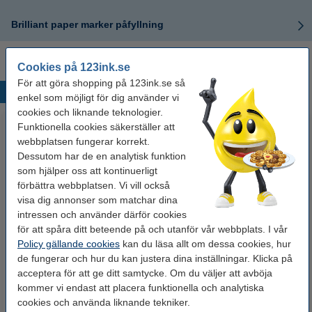
Brilliant paper marker påfyllning
Cookies på 123ink.se
För att göra shopping på 123ink.se så
Populära produkter
enkel som möjligt för dig använder vi
cookies och liknande teknologier.
Funktionella cookies säkerställer att
webbplatsen fungerar korrekt.
Dessutom har de en analytisk funktion
som hjälper oss att kontinuerligt
förbättra webbplatsen. Vi vill också
visa dig annonser som matchar dina
intressen och använder därför cookies
Märkpenna permanent 2.5mm |
Lamineringsfickor A4 80 mik. |
för att spåra ditt beteende på och utanför vår webbplats. I vår
123ink | 4st
blank | 123ink 100st
Policy gällande cookies
kan du läsa allt om dessa cookies, hur
de fungerar och hur du kan justera dina inställningar. Klicka på
50 kr
125 kr
acceptera för att ge ditt samtycke. Om du väljer att avböja
Inkl. 25% Moms
Inkl. 25% Moms
kommer vi endast att placera funktionella och analytiska
cookies och använda liknande tekniker.