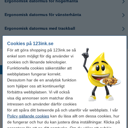
Ergonomisk datormus för högerhänta
Ergonomisk datormus för vänsterhänta
Ergonomisk datormus med trackball
Ergonomisk datormus vertikal
Cookies på 123ink.se
För att göra shopping på 123ink.se så
enkel som möjligt för dig använder vi
cookies och liknande teknologier.
Funktionella cookies säkerställer att
Populära produkter
webbplatsen fungerar korrekt.
Dessutom har de en analytisk funktion
som hjälper oss att kontinuerligt
förbättra webbplatsen. Vi vill också
visa dig annonser som matchar dina
intressen och använder därför cookies
för att spåra ditt beteende på och utanför vår webbplats. I vår
Policy gällande cookies
kan du läsa allt om dessa cookies, hur
de fungerar och hur du kan justera dina inställningar. Klicka på
Märkpenna permanent 2.5mm |
Limstift 40g | 123ink