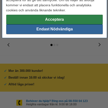
acceptera för att ge ditt samtycke. Om du väljer att avböja
123ink | 4st
kommer vi endast att placera funktionella och analytiska
cookies och använda liknande tekniker.
50 kr
29 kr
Inkl. 25% Moms
Inkl. 25% Moms
Acceptera
Endast Nödvändiga
Mer än 300.000 kunder!
Beställ innan 16:00 så skickar vi idag!
Alltid låga priser!
Behöver du hjälp? Ring oss på 08-550 04 123
Helgfria vardagar från kl. 9:00 till 16:00