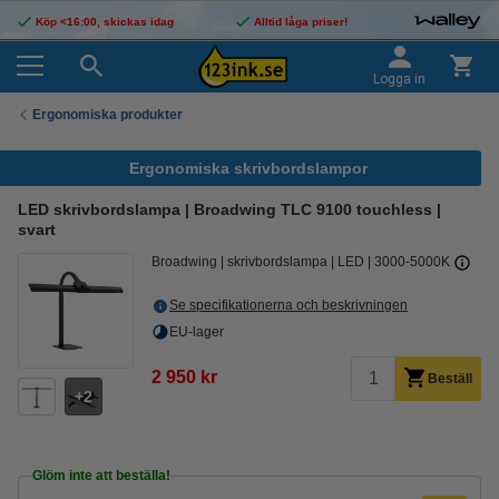
Köp <16:00, skickas idag
Alltid låga priser!
Logga in
Ergonomiska produkter
Ergonomiska skrivbordslampor
LED skrivbordslampa | Broadwing TLC 9100 touchless |
svart
Broadwing
skrivbordslampa
LED
3000-5000K
Se specifikationerna och beskrivningen
EU-lager
2 950 kr
Beställ
2
Glöm inte att beställa!