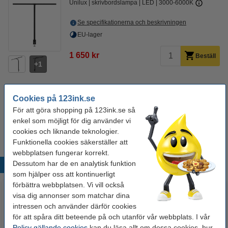
Unilux
skrivbordslampa
LED
3000-6000K
Se specifikationerna och beskrivningen
EU-lager
1 650 kr
Beställ
1
Cookies på 123ink.se
Glöm inte att beställa!
För att göra shopping på 123ink.se så
​​​​​​​Grenuttag 3m | 6 uttag | Brennenstuhl | svart
enkel som möjligt för dig använder vi
150 kr
cookies och liknande teknologier.
Funktionella cookies säkerställer att
webbplatsen fungerar korrekt.
Dessutom har de en analytisk funktion
Populära produkter
som hjälper oss att kontinuerligt
förbättra webbplatsen. Vi vill också
visa dig annonser som matchar dina
intressen och använder därför cookies
för att spåra ditt beteende på och utanför vår webbplats. I vår
Policy gällande cookies
kan du läsa allt om dessa cookies, hur