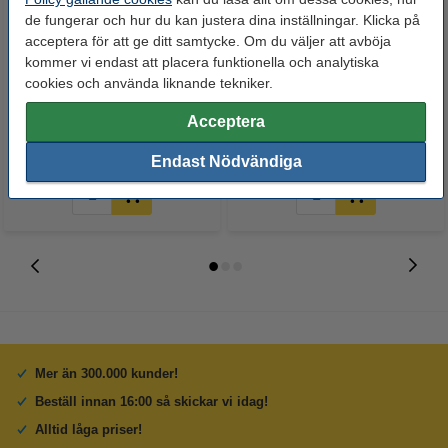
de fungerar och hur du kan justera dina inställningar. Klicka på
acceptera för att ge ditt samtycke. Om du väljer att avböja
kommer vi endast att placera funktionella och analytiska
Whiteboardpenna 2.5mm |
Märkpenna permanent 2.5mm |
cookies och använda liknande tekniker.
123ink | sorterade färger | 4st
123ink | 4st
Acceptera
60 kr
50 kr
Inkl. 25% Moms
Inkl. 25% Moms
Endast Nödvändiga
Mer än 300.000 kunder!
Beställ innan 16:00 så skickar vi idag!
Alltid låga priser!