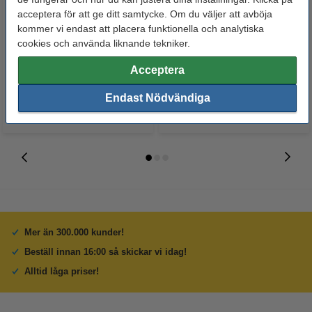
acceptera för att ge ditt samtycke. Om du väljer att avböja
Whiteboardpenna 2.5mm |
Märkpenna permanent 2.5mm |
kommer vi endast att placera funktionella och analytiska
123ink | sorterade färger | 4st
123ink | 4st
cookies och använda liknande tekniker.
60 kr
50 kr
Inkl. 25% Moms
Inkl. 25% Moms
Acceptera
Endast Nödvändiga
Mer än 300.000 kunder!
Beställ innan 16:00 så skickar vi idag!
Alltid låga priser!