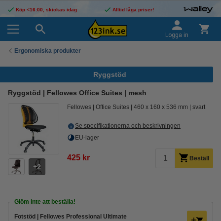
Köp <16:00, skickas idag
Alltid låga priser!
Logga in
Ergonomiska produkter
Ryggstöd
Ryggstöd | Fellowes Office Suites | mesh
Fellowes
Office Suites
460 x 160 x 536 mm
svart
Se specifikationerna och beskrivningen
EU-lager
425 kr
Beställ
2
Glöm inte att beställa!
Fotstöd | Fellowes Professional Ultimate