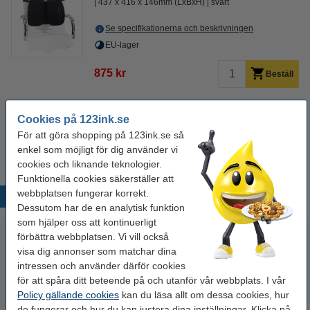
437 x 416 x 146mm (LxBxH)
svart
Se specifikationerna och beskrivningen
EU-lager
875 kr
Beställ
Glöm inte att beställa!
Cookies på 123ink.se
Fotstöd | Kensington Solemate Plus
För att göra shopping på 123ink.se så
695 kr
enkel som möjligt för dig använder vi
cookies och liknande teknologier.
Funktionella cookies säkerställer att
webbplatsen fungerar korrekt.
Populära produkter
Dessutom har de en analytisk funktion
som hjälper oss att kontinuerligt
förbättra webbplatsen. Vi vill också
visa dig annonser som matchar dina
intressen och använder därför cookies
för att spåra ditt beteende på och utanför vår webbplats. I vår
Policy gällande cookies
kan du läsa allt om dessa cookies, hur
de fungerar och hur du kan justera dina inställningar. Klicka på