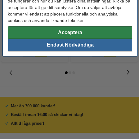
de fungerar och hur du kan justera dina inställningar. Klicka på
acceptera för att ge ditt samtycke. Om du väljer att avböja
Whiteboardpenna 2.5mm |
Märkpenna permanent 2.5mm |
kommer vi endast att placera funktionella och analytiska
123ink | sorterade färger | 4st
123ink | 4st
cookies och använda liknande tekniker.
60 kr
50 kr
Acceptera
Inkl. 25% Moms
Inkl. 25% Moms
Endast Nödvändiga
Mer än 300.000 kunder!
Beställ innan 16:00 så skickar vi idag!
Alltid låga priser!