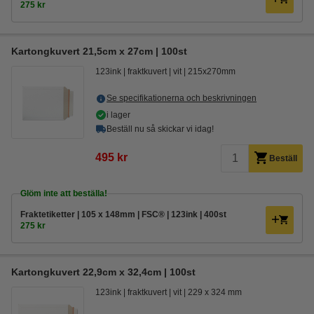
275 kr
Kartongkuvert 21,5cm x 27cm | 100st
123ink
fraktkuvert
vit
215x270mm
Se specifikationerna och beskrivningen
i lager
Beställ nu så skickar vi idag!
495 kr
Beställ
Glöm inte att beställa!
Fraktetiketter | 105 x 148mm | FSC® | 123ink | 400st
275 kr
Kartongkuvert 22,9cm x 32,4cm | 100st
123ink
fraktkuvert
vit
229 x 324 mm