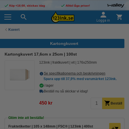
Köp <16:00, skickas idag
Alltid låga priser!
Logga in
Kuvert
Kartongkuvert
Kartongkuvert 17,6cm x 25cm | 100st
123ink
fraktkuvert
vit
176x250mm
Se specifikationerna och beskrivningen
Spara upp till
37,9%
med varumärket 123ink.
i lager
Beställ nu så skickar vi idag!
450 kr
Beställ
Glöm inte att beställa!
Fraktetiketter | 105 x 148mm | FSC® | 123ink | 400st