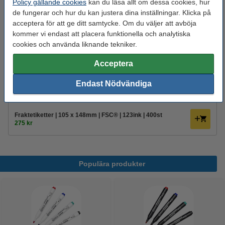
Policy gällande cookies
kan du läsa allt om dessa cookies, hur
EU-lager
de fungerar och hur du kan justera dina inställningar. Klicka på
acceptera för att ge ditt samtycke. Om du väljer att avböja
725 kr
Beställ
kommer vi endast att placera funktionella och analytiska
cookies och använda liknande tekniker.
Spara upp till
37,9%
med varumärket 123ink.
Acceptera
Kartongkuvert 17,6cm x 25cm | 100st
450 kr
Endast Nödvändiga
Glöm inte att beställa!
Fraktetiketter | 105 x 148mm | FSC® | 123ink | 400st
275 kr
Populära produkter