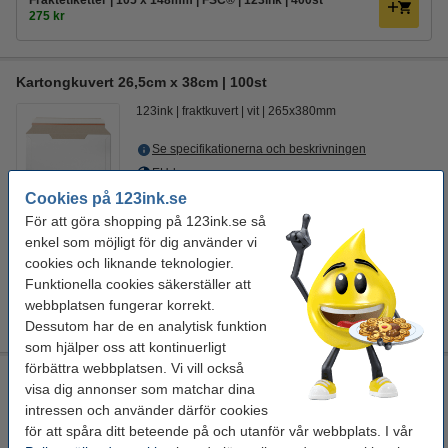
Fraktetiketter | 105 x 148mm | FSC® | 123ink | 400st
275 kr
Kartongkuvert 26,5cm x 38cm | 100st
123ink
fraktkuvert
vit
265x380mm
Se specifikationerna och beskrivningen
EU-lager
Cookies på 123ink.se
650 kr
Beställ
För att göra shopping på 123ink.se så
enkel som möjligt för dig använder vi
cookies och liknande teknologier.
Glöm inte att beställa!
Funktionella cookies säkerställer att
Fraktetiketter | 105 x 148mm | FSC® | 123ink | 400st
webbplatsen fungerar korrekt.
275 kr
Dessutom har de en analytisk funktion
som hjälper oss att kontinuerligt
förbättra webbplatsen. Vi vill också
Kartongkuvert 17,6cm x 25cm | 100st
visa dig annonser som matchar dina
Raadhuis
fraktkuvert
vit
176x250mm
intressen och använder därför cookies
för att spåra ditt beteende på och utanför vår webbplats. I vår
Se specifikationerna och beskrivningen