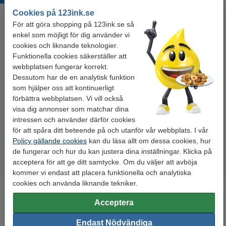
Cookies på 123ink.se
För att göra shopping på 123ink.se så
enkel som möjligt för dig använder vi
cookies och liknande teknologier.
Funktionella cookies säkerställer att
webbplatsen fungerar korrekt.
Dessutom har de en analytisk funktion
som hjälper oss att kontinuerligt
Whiteboardpenna 2.5mm |
Märkpenna permanent 2.5mm |
förbättra webbplatsen. Vi vill också
123ink | sorterade färger | 4st
123ink | 4st
visa dig annonser som matchar dina
intressen och använder därför cookies
60 kr
50 kr
Inkl. 25% Moms
Inkl. 25% Moms
för att spåra ditt beteende på och utanför vår webbplats. I vår
Policy gällande cookies
kan du läsa allt om dessa cookies, hur
de fungerar och hur du kan justera dina inställningar. Klicka på
acceptera för att ge ditt samtycke. Om du väljer att avböja
kommer vi endast att placera funktionella och analytiska
cookies och använda liknande tekniker.
Acceptera
Endast Nödvändiga