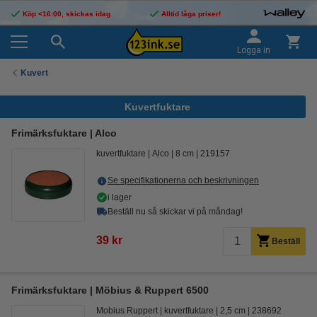
Köp <16:00, skickas idag
Alltid låga priser!
Logga in
Kuvert
Kuvertfuktare
Frimärksfuktare | Alco
kuvertfuktare
Alco
8 cm
219157
Se specifikationerna och beskrivningen
i lager
Beställ nu så skickar vi på måndag!
39 kr
Beställ
Frimärksfuktare | Möbius & Ruppert 6500
Mobius Ruppert
kuvertfuktare
2,5 cm
238692