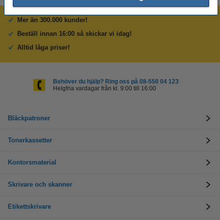
Mer än 300.000 kunder!
Beställ innan 16:00 så skickar vi idag!
Alltid låga priser!
Behöver du hjälp? Ring oss på 08-550 04 123
Helgfria vardagar från kl. 9:00 till 16:00
Bläckpatroner
Tonerkassetter
Kontorsmaterial
Skrivare och skanner
Etikettskrivare