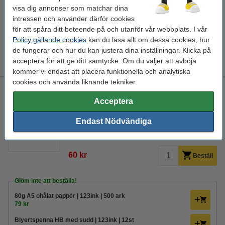
visa dig annonser som matchar dina
Glöm inte att beställa!
intressen och använder därför cookies
Ritblock A4 | 123ink | 160g | 40 ark
för att spåra ditt beteende på och utanför vår webbplats. I vår
45 kr
Policy gällande cookies
kan du läsa allt om dessa cookies, hur
Blyertspenna HB med sudd | 123ink | 12st
de fungerar och hur du kan justera dina inställningar. Klicka på
140 kr
acceptera för att ge ditt samtycke. Om du väljer att avböja
kommer vi endast att placera funktionella och analytiska
cookies och använda liknande tekniker.
Kuvertmapp A5 | Elba | röd | 5st
Acceptera
kuvertmapp
polypropen
265 x 185 mm
röd
Endast Nödvändiga
Se specifikationerna och beskrivningen
EU-lager
60 kr
Beställ
Glöm inte att beställa!
80g A5 ohålat papper | 123ink | 500 ark
79 kr
Blyertspenna HB med sudd | 123ink | 12st