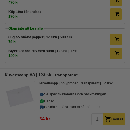
470 kr
Köp
10st
för endast
170 kr
Glöm inte att beställa!
80g A5 ohålat papper | 123ink | 500 ark
79 kr
Blyertspenna HB med sudd | 123ink | 12st
140 kr
Kuvertmapp A3 | 123ink | transparent
kuvertmapp
polypropen
transparent
123ink
Se specifikationerna och beskrivningen
i lager
Beställ nu så skickar vi på måndag!
34 kr
Beställ