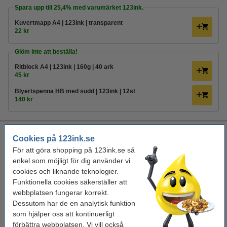
Spara upp till
25,4%
med varumärket 123ink.
Kuvertmapp A4 | 123ink | transparent
22 kr
Glöm inte att beställa!
Ritblock A4 | 123ink | 160g | 40 ark
45 kr
Blyertspenna HB med sudd | 123ink | 12st
140 kr
Kuvertmapp A4 | Rexel | blå
Cookies på 123ink.se
Rexel
kuvertmapp
blå transparent
polypropen
För att göra shopping på 123ink.se så
enkel som möjligt för dig använder vi
Se specifikationerna och beskrivningen
cookies och liknande teknologier.
i lager
Funktionella cookies säkerställer att
Beställ nu så skickar vi på måndag!
webbplatsen fungerar korrekt.
Dessutom har de en analytisk funktion
29,50 kr
Beställ
som hjälper oss att kontinuerligt
förbättra webbplatsen. Vi vill också