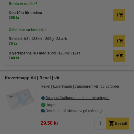
Behöver du fler?
Köp
10st
för endast
295 kr
Glöm inte att beställa!
Ritblock A3 | 123ink | 200g | 24 ark
75 kr
Blyertspenna HB med sudd | 123ink | 12st
140 kr
Kuvertmapp A4 | Rexel | vit
Rexel
kuvertmapp
transparent vit
polypropen
Se specifikationerna och beskrivningen
i lager
Beställ nu så skickar vi på måndag!
29,50 kr
Beställ