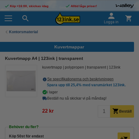
Köp <16:00, skickas idag
Alltid låga priser!
Logga in
Kontorsmaterial
Kuvertmappar
Kuvertmapp A4 | 123ink | transparent
kuvertmapp
polypropen
transparent
123ink
Se specifikationerna och beskrivningen
Spara upp till
25,4%
med varumärket 123ink.
i lager
Beställ nu så skickar vi på måndag!
22 kr
Beställ
Behöver du fler?
Köp
50st
för endast