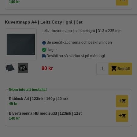
140 kr
Kuvertmapp A4 | Leitz Cozy | grå | 3st
Leitz
kuvertmapp
sammetsgrå
313 x 235 mm
Se specifikationerna och beskrivningen
i lager
Beställ nu så skickar vi på måndag!
2
80 kr
Beställ
Glöm inte att beställa!
Ritblock A4 | 123ink | 160g | 40 ark
45 kr
Blyertspenna HB med sudd | 123ink | 12st
140 kr