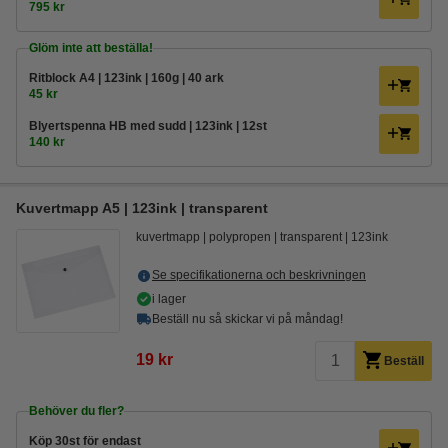
795 kr
Glöm inte att beställa!
Ritblock A4 | 123ink | 160g | 40 ark
45 kr
Blyertspenna HB med sudd | 123ink | 12st
140 kr
Kuvertmapp A5 | 123ink | transparent
kuvertmapp
polypropen
transparent
123ink
Se specifikationerna och beskrivningen
i lager
Beställ nu så skickar vi på måndag!
19 kr
Beställ
Behöver du fler?
Köp
30st
för endast