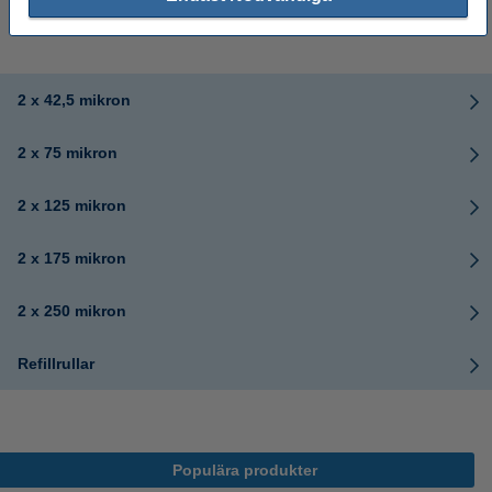
1 675 kr
Beställ
2 x 42,5 mikron
2 x 75 mikron
2 x 125 mikron
2 x 175 mikron
2 x 250 mikron
Refillrullar
Populära produkter