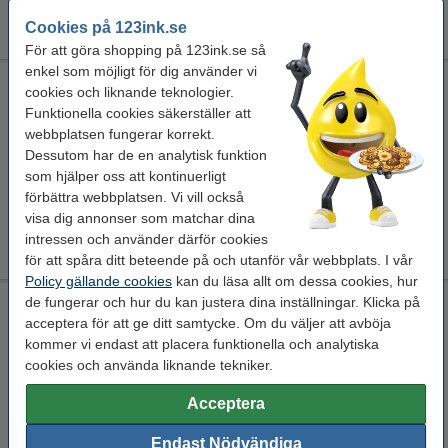
1 250 kr
Beställ
Cookies på 123ink.se
För att göra shopping på 123ink.se så
enkel som möjligt för dig använder vi
Lamineringsfilm 305mm x 30m blank | GBC eZLoad | 2x250
cookies och liknande teknologier.
mikron
Funktionella cookies säkerställer att
lamineringsfilm
305 mm x 30 m
GBC
glansig
webbplatsen fungerar korrekt.
Dessutom har de en analytisk funktion
Se specifikationerna och beskrivningen
som hjälper oss att kontinuerligt
EU-lager
förbättra webbplatsen. Vi vill också
visa dig annonser som matchar dina
1 450 kr
Beställ
intressen och använder därför cookies
för att spåra ditt beteende på och utanför vår webbplats. I vår
Policy gällande cookies
kan du läsa allt om dessa cookies, hur
de fungerar och hur du kan justera dina inställningar. Klicka på
Lamineringsfilm 305mm x 75m matt | GBC eZLoad | 2x125
mikron
acceptera för att ge ditt samtycke. Om du väljer att avböja
kommer vi endast att placera funktionella och analytiska
lamineringsfilm
305 mm x 75 m
GBC
matt
cookies och använda liknande tekniker.
Se specifikationerna och beskrivningen
Acceptera
EU-lager
Endast Nödvändiga