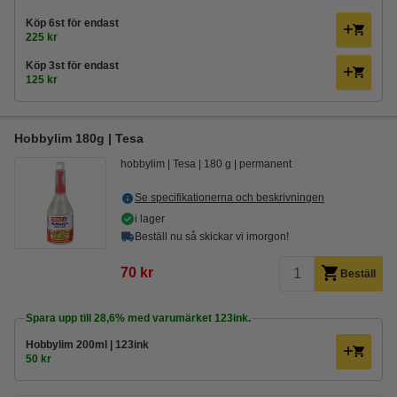
Köp
6st
för endast
225 kr
Köp
3st
för endast
125 kr
Hobbylim 180g | Tesa
hobbylim
Tesa
180 g
permanent
Se specifikationerna och beskrivningen
i lager
Beställ nu så skickar vi imorgon!
70 kr
Beställ
Spara upp till
28,6%
med varumärket 123ink.
Hobbylim 200ml | 123ink
50 kr