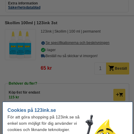
Extra information
Säkerhetsdatablad
Skollim 100ml | 123ink 3st
123ink
Skollim
100 ml
permanent
Se specifikationerna och beskrivningen
i lager
Beställ nu så skickar vi imorgon!
65 kr
Beställ
Behöver du fler?
Köp
6st
för endast
115 kr
Glöm inte att beställa!
Cookies på 123ink.se
För att göra shopping på 123ink.se så
Sax 195mm | 123ink
enkel som möjligt för dig använder vi
49 kr
cookies och liknande teknologier.