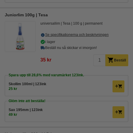
Juniorlim 100g | Tesa
universallim
Tesa
100 g
permanent
Se specifikationerna och beskrivningen
i lager
Beställ nu så skickar vi imorgon!
35 kr
Beställ
Spara upp till
28,6%
med varumärket 123ink.
Skollim 100ml | 123ink
25 kr
Glöm inte att beställa!
Sax 195mm | 123ink
49 kr