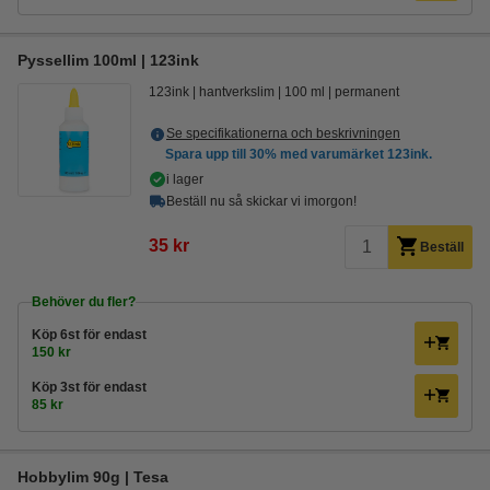
Pyssellim 100ml | 123ink
123ink
hantverkslim
100 ml
permanent
Se specifikationerna och beskrivningen
Spara upp till
30%
med varumärket 123ink.
i lager
Beställ nu så skickar vi imorgon!
35 kr
Beställ
Behöver du fler?
Köp
6st
för endast
150 kr
Köp
3st
för endast
85 kr
Hobbylim 90g | Tesa