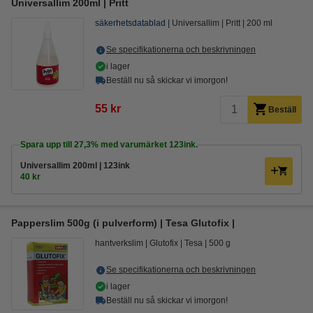
Universallim 200ml | Pritt
säkerhetsdatablad
Universallim
Pritt
200 ml
Se specifikationerna och beskrivningen
i lager
Beställ nu så skickar vi imorgon!
55 kr
Beställ
Spara upp till
27,3%
med varumärket 123ink.
Universallim 200ml | 123ink
40 kr
Papperslim 500g (i pulverform) | Tesa Glutofix |
hantverkslim
Glutofix
Tesa
500 g
Se specifikationerna och beskrivningen
i lager
Beställ nu så skickar vi imorgon!