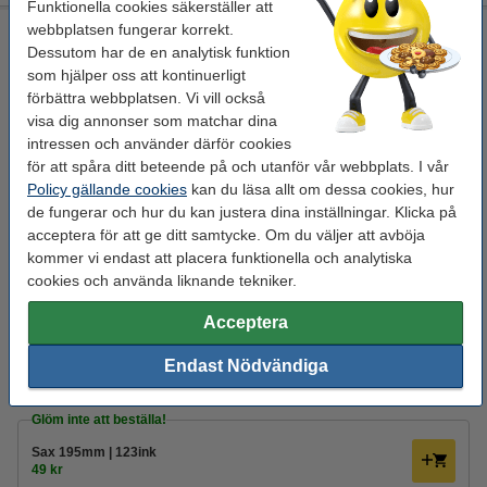
Funktionella cookies säkerställer att
webbplatsen fungerar korrekt.
Skollim 100ml | 123ink
Dessutom har de en analytisk funktion
säkerhetsdatablad
Skollim
123ink
100 ml
som hjälper oss att kontinuerligt
förbättra webbplatsen. Vi vill också
Se specifikationerna och beskrivningen
visa dig annonser som matchar dina
Spara upp till
28,6%
med varumärket 123ink.
intressen och använder därför cookies
i lager
för att spåra ditt beteende på och utanför vår webbplats. I vår
Beställ nu så skickar vi imorgon!
Policy gällande cookies
kan du läsa allt om dessa cookies, hur
de fungerar och hur du kan justera dina inställningar. Klicka på
25 kr
Beställ
acceptera för att ge ditt samtycke. Om du väljer att avböja
kommer vi endast att placera funktionella och analytiska
Behöver du fler?
cookies och använda liknande tekniker.
Köp
6st
för endast
Acceptera
115 kr
Köp
3st
för endast
Endast Nödvändiga
65 kr
Glöm inte att beställa!
Sax 195mm | 123ink
49 kr