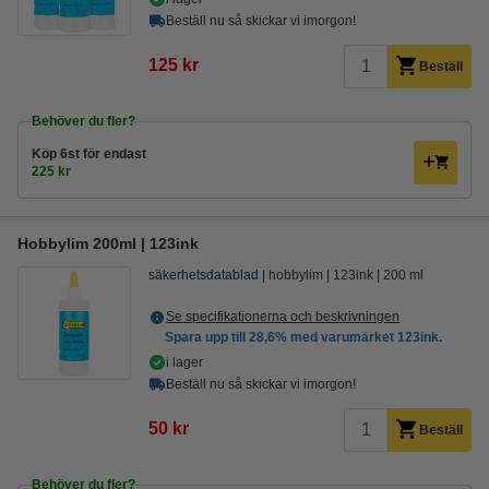
Beställ nu så skickar vi imorgon!
125 kr
Beställ
Behöver du fler?
Köp
6st
för endast
225 kr
Hobbylim 200ml | 123ink
säkerhetsdatablad
hobbylim
123ink
200 ml
Se specifikationerna och beskrivningen
Spara upp till
28,6%
med varumärket 123ink.
i lager
Beställ nu så skickar vi imorgon!
50 kr
Beställ
Behöver du fler?