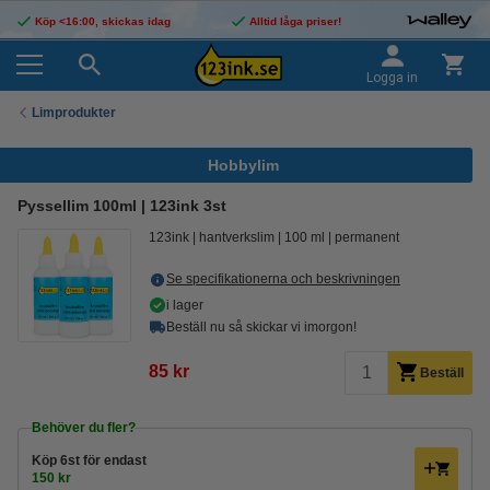
Köp <16:00, skickas idag
Alltid låga priser!
Logga in
Limprodukter
Hobbylim
Pyssellim 100ml | 123ink 3st
123ink
hantverkslim
100 ml
permanent
Se specifikationerna och beskrivningen
i lager
Beställ nu så skickar vi imorgon!
85 kr
Beställ
Behöver du fler?
Köp
6st
för endast
150 kr