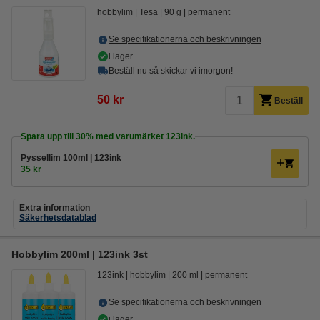
hobbylim
Tesa
90 g
permanent
Se specifikationerna och beskrivningen
i lager
Beställ nu så skickar vi imorgon!
50 kr
Beställ
Spara upp till
30%
med varumärket 123ink.
Pyssellim 100ml | 123ink
35 kr
Extra information
Säkerhetsdatablad
Hobbylim 200ml | 123ink 3st
123ink
hobbylim
200 ml
permanent
Se specifikationerna och beskrivningen
i lager