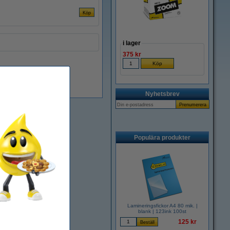
i lager
375 kr
i lager
Nyhetsbrev
Populära produkter
Lamineringsfickor A4 80 mik. |
blank | 123ink 100st
125 kr