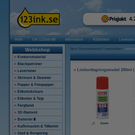
Hem
Om 123ink AB
Information
Köpvillkor
Leverans
Hem
Kontorsmaterial
Limprodukter
Limbor
Webbshop
Kontorsmaterial
Bläckpatroner
Limborttagningsmedel 200ml |
Lasertoner
Skrivare & Skanner
Papper & Fotopapper
Etikettskrivare
Etiketter & Tejp
Färgband
3D-filament
Batterier🔋
Zoom
Kaffemaskin & Tillbehör
Städ & Rengöring