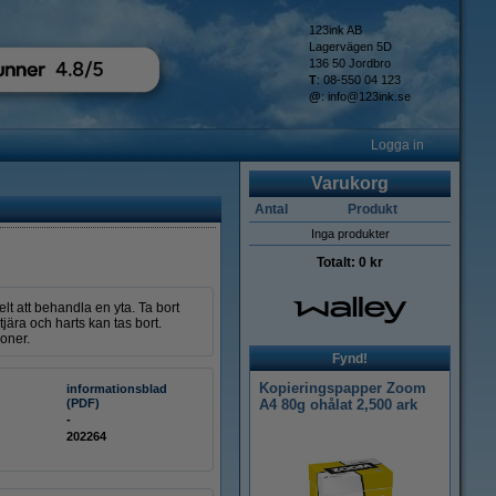
123ink AB
Lagervägen 5D
136 50 Jordbro
T
: 08-550 04 123
@
:
info@123ink.se
Logga in
Varukorg
Antal
Produkt
Inga produkter
Totalt:
0 kr
lt att behandla en yta. Ta bort
tjära och harts kan tas bort.
koner.
Fynd!
Kopieringspapper Zoom
informationsblad
(PDF)
A4 80g ohålat 2,500 ark
-
202264