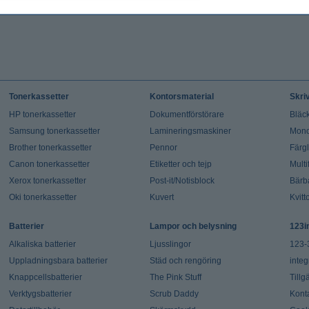
Tonerkassetter
Kontorsmaterial
Skri
HP tonerkassetter
Dokumentförstörare
Bläck
Samsung tonerkassetter
Lamineringsmaskiner
Mono
Brother tonerkassetter
Pennor
Färg
Canon tonerkassetter
Etiketter och tejp
Multi
Xerox tonerkassetter
Post-it/Notisblock
Bärb
Oki tonerkassetter
Kuvert
Kvitt
Batterier
Lampor och belysning
123i
Alkaliska batterier
Ljusslingor
123-
Uppladningsbara batterier
Städ och rengöring
integ
Knappcellsbatterier
The Pink Stuff
Tillg
Verktygsbatterier
Scrub Daddy
Kont