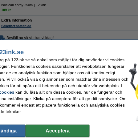
Isoclean spray 250ml | 123ink
109 kr
Extra information
Säkerhetsdatablad
Beställ nu så skickar vi idag!
125 kr
23ink.se
00 kr Exkl. 25% Moms
ng på 123ink.se så enkel som möjligt för dig använder vi cookies
ogier. Funktionella cookies säkerställer att webbplatsen fungerar
r de en analytisk funktion som hjälper oss att kontinuerligt
en. Vi vill också visa dig annonser som matchar dina intressen och
kies för att spåra ditt beteende på och utanför vår webbplats. I
 cookies
kan du läsa allt om dessa cookies, hur de fungerar och
ina inställningar. Klicka på acceptera för att ge ditt samtycke. Om
 kommer vi endast att placera funktionella och analytiska cookies
e tekniker.
vändiga
Acceptera