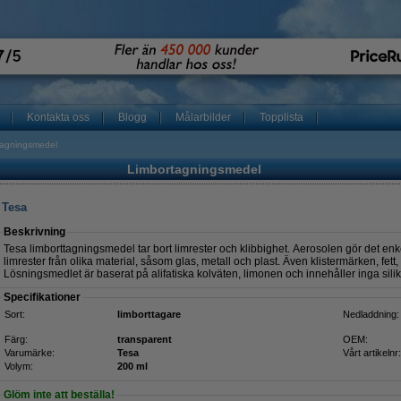
Kontakta oss
Blogg
Målarbilder
Topplista
tagningsmedel
Limbortagningsmedel
 Tesa
Beskrivning
Tesa limborttagningsmedel tar bort limrester och klibbighet. Aerosolen gör det enke
limrester från olika material, såsom glas, metall och plast. Även klistermärken, fett, 
Lösningsmedlet är baserat på alifatiska kolväten, limonen och innehåller inga sili
Specifikationer
Sort:
limborttagare
Nedladdning:
Färg:
transparent
OEM:
Varumärke:
Tesa
Vårt artikelnr:
Volym:
200 ml
Glöm inte att beställa!