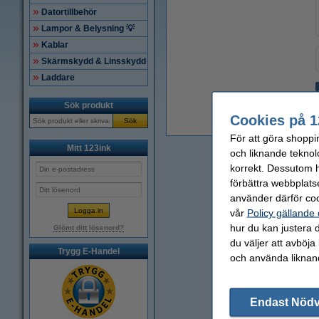
Datortillbehör
Lampor & Belysning 💡
Kablar
Skärmskydd & Linsskydd
Laddare
Sök produkt
Cookies på 1
Sök
1
För att göra shoppi
Mitt 123ink
och liknande teknol
korrekt. Dessutom ha
förbättra webbplats
använder därför coo
vår
Policy gällande
hur du kan justera d
Glömt ditt lösenord?
du väljer att avböja
Trygg E-Handel
och använda liknand
Endast Nöd