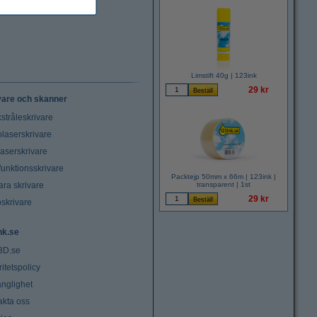
Limstift 40g | 123ink
29 kr
vare och skanner
stråleskrivare
laserskrivare
laserskrivare
funktionsskrivare
Packtejp 50mm x 66m | 123ink |
ara skrivare
transparent | 1st
29 kr
oskrivare
nk.se
3D.se
ritetspolicy
änglighet
akta oss