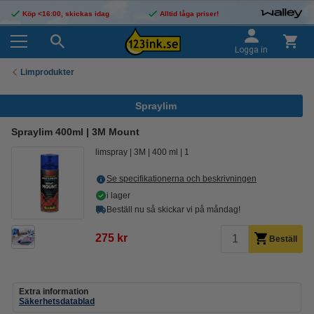
Köp <16:00, skickas idag
Alltid låga priser!
Logga in
Limprodukter
Spraylim
Spraylim 400ml | 3M Mount
limspray
3M
400 ml
1
Se specifikationerna och beskrivningen
i lager
Beställ nu så skickar vi på måndag!
275 kr
Beställ
Extra information
Säkerhetsdatablad