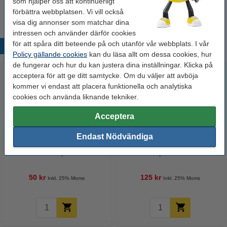
som hjälper oss att kontinuerligt
förbättra webbplatsen. Vi vill också
visa dig annonser som matchar dina
intressen och använder därför cookies
för att spåra ditt beteende på och utanför vår webbplats. I vår
Populära produkter
Policy gällande cookies
kan du läsa allt om dessa cookies, hur
de fungerar och hur du kan justera dina inställningar. Klicka på
acceptera för att ge ditt samtycke. Om du väljer att avböja
kommer vi endast att placera funktionella och analytiska
cookies och använda liknande tekniker.
Acceptera
Endast Nödvändiga
Märkpenna permanent 2.5mm |
Lamineringsfickor A4 80 mik. |
123ink | 4st
blank | 123ink 100st
50 kr
125 kr
Inkl. 25% Moms
Inkl. 25% Moms