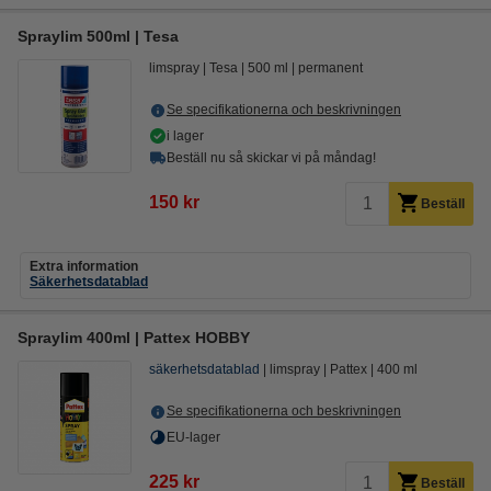
Spraylim 500ml | Tesa
limspray
Tesa
500 ml
permanent
Se specifikationerna och beskrivningen
i lager
Beställ nu så skickar vi på måndag!
150 kr
Beställ
Extra information
Säkerhetsdatablad
Spraylim 400ml | Pattex HOBBY
säkerhetsdatablad
limspray
Pattex
400 ml
Se specifikationerna och beskrivningen
EU-lager
225 kr
Beställ