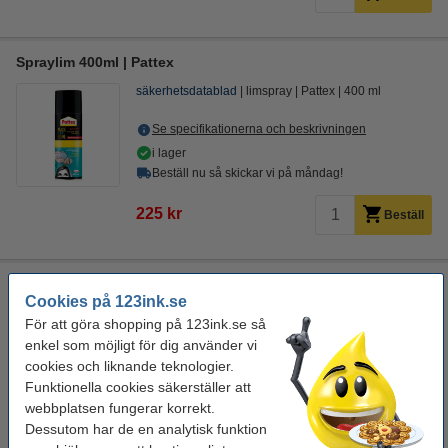
Spraylim 400ml | Pattex
säkerhetsdatablad
limspray
Pattex
400 ml
Se specifikationerna och beskrivningen
i lager
Beställ nu så skickar vi på måndag!
225 kr
Beställ
Spraylim 400ml | 3M Display Mount
Cookies på 123ink.se
limspray
Diversen
400 ml
1
För att göra shopping på 123ink.se så
enkel som möjligt för dig använder vi
Se specifikationerna och beskrivningen
cookies och liknande teknologier.
i lager
Funktionella cookies säkerställer att
Beställ nu så skickar vi på måndag!
webbplatsen fungerar korrekt.
Dessutom har de en analytisk funktion
275 kr
Beställ