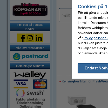
Cookies på 1
För att göra shoppi
2
och liknande teknol
korrekt. Dessutom ha
Följ oss på sociala
förbättra webbplats
medier!
använder därför coo
vår
Policy gällande
hur du kan justera d
du väljer att avböja
Vår leveranspartner
och använda liknand
Betalningsalternativ
Endast Nöd
6
Kensington filter för FreshVie