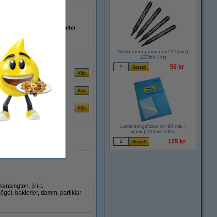
90,7 kg
:
max. 27 tum
kol / HEPA 11-filter
230050
Märkpenna permanent 2.5mm |
123ink | 4st
50 kr
Lamineringsfickor A4 80 mik. |
blank | 123ink 100st
EU-lager
125 kr
 Kensington. 3-i-1
gel, bakterier, damm, partiklar