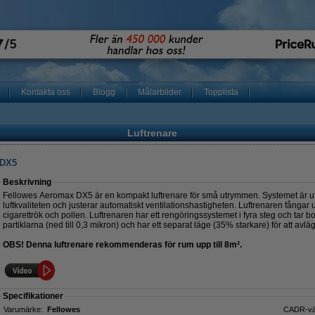
Kontakta oss
Blogg
Målarbilder
Topplista
e
Luftrenare
 DX5
Beskrivning
Fellowes Aeromax DX5 är en kompakt luftrenare för små utrymmen. Systemet är utr
luftkvaliteten och justerar automatiskt ventilationshastigheten. Luftrenaren fångar 
cigarettrök och pollen. Luftrenaren har ett rengöringssystemet i fyra steg och tar
partiklarna (ned till 0,3 mikron) och har ett separat läge (35% starkare) för att avlä
OBS! Denna luftrenare rekommenderas för rum upp till 8m².
Specifikationer
Varumärke:
Fellowes
CADR-vä