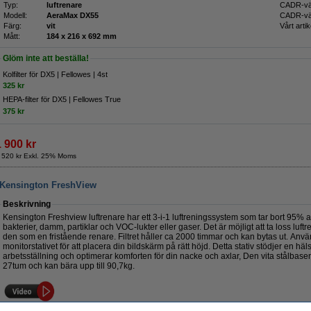
Typ:
luftrenare
CADR-vä
Modell:
AeraMax DX55
CADR-vär
Färg:
vit
Vårt artik
Mått:
184 x 216 x 692 mm
Glöm inte att beställa!
Kolfilter för DX5 | Fellowes | 4st
325 kr
HEPA-filter för DX5 | Fellowes True
375 kr
1 900 kr
 520 kr Exkl. 25% Moms
| Kensington FreshView
Beskrivning
Kensington Freshview luftrenare har ett 3-i-1 luftreningssystem som tar bort 95% a
bakterier, damm, partiklar och VOC-lukter eller gaser. Det är möjligt att ta loss luf
den som en fristående renare. Filtret håller ca 2000 timmar och kan bytas ut. An
monitorstativet för att placera din bildskärm på rätt höjd. Detta stativ stödjer en 
arbetsställning och optimerar komforten för din nacke och axlar, Den vita stålbasen 
27tum och kan bära upp till 90,7kg.