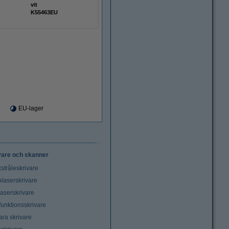
vit
K55463EU
EU-lager
vare och skanner
stråleskrivare
laserskrivare
laserskrivare
funktionsskrivare
ara skrivare