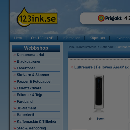
Hem
Om 123ink AB
Information
Köpvillkor
Leverans
Hem
Kontorsmaterial
Luftrenare
Luftrenar
Webbshop
Kontorsmaterial
Bläckpatroner
Luftrenare | Fellowes AeraMax
Lasertoner
Skrivare & Skanner
Papper & Fotopapper
Etikettskrivare
Etiketter & Tejp
Färgband
3D-filament
Batterier🔋
Zoom
Kaffemaskin & Tillbehör
Städ & Rengöring