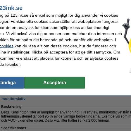
Specifikationer
23ink.se
Varumärke:
Kensington
Bärkapacitet:
Typ:
skärmstativ
Skärmstorlek
ng på 123ink.se så enkel som möjligt för dig använder vi cookies
Modell:
FreshView
Filter:
ogier. Funktionella cookies säkerställer att webbplatsen fungerar
Färg:
vit
Vårt artikelnr:
Mått:
165 x 194 x 92 mm
r de en analytisk funktion som hjälper oss att kontinuerligt
en. Vi vill också visa dig annonser som matchar dina intressen och
Glöm inte att beställa!
kies för att spåra ditt beteende på och utanför vår webbplats. I
Rengöringsservetter 100/fp (bildskärmar) | 123ink
 cookies
kan du läsa allt om dessa cookies, hur de fungerar och
54 kr
ina inställningar. Klicka på acceptera för att ge ditt samtycke. Om
Skärmrengöringsmedel 250ml | 123ink
69 kr
 kommer vi endast att placera funktionella och analytiska cookies
Kensington filter för FreshView monitorstativ
e tekniker.
325 kr
795 kr
vändiga
Acceptera
36 kr Exkl. 25% Moms
w monitorstativ
Beskrivning
Detta Kensington filter är lämpligt för användning i FreshView monitorstativet från
luftreningssystemet tar bort 95 % av de vanliga föroreningarna. Exempelvis som mö
och VOC-lukter eller gaser. Detta vita filter håller i cirka 2,000 timmar.
Specifikationer