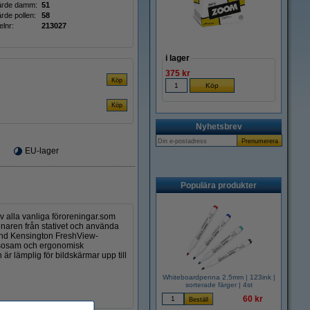
rde damm:
51
de pollen:
58
elnr:
213027
i lager
375 kr
Nyhetsbrev
EU-lager
Populära produkter
v alla vanliga föroreningar.som
trenaren från stativet och använda
vänd Kensington FreshView-
hälsosam och ergonomisk
är lämplig för bildskärmar upp till
Whiteboardpenna 2.5mm | 123ink |
sorterade färger | 4st
60 kr