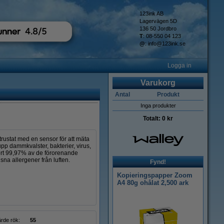
123ink AB
Lagervägen 5D
136 50 Jordbro
T
: 08-550 04 123
@
:
info@123ink.se
Logga in
Varukorg
Antal
Produkt
Inga produkter
Totalt:
0 kr
ustat med en sensor för att mäta
upp dammkvalster, bakterier, virus,
 bort 99,97% av de förorenande
gsna allergener från luften.
Fynd!
Kopieringspapper Zoom
A4 80g ohålat 2,500 ark
rde rök:
55