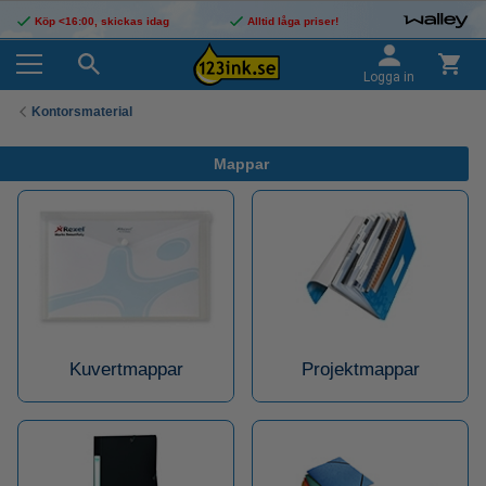
Köp <16:00, skickas idag
Alltid låga priser!
Logga in
Kontorsmaterial
Mappar
Kuvertmappar
Projektmappar