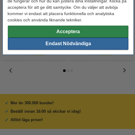
de fungerar och hur du kan justera dina inställningar. Klicka på
acceptera för att ge ditt samtycke. Om du väljer att avböja
Märkpenna permanent 2.5mm |
Lamineringsfickor A4 80 mik. |
kommer vi endast att placera funktionella och analytiska
123ink | 4st
blank | 123ink 100st
cookies och använda liknande tekniker.
50 kr
125 kr
Acceptera
Inkl. 25% Moms
Inkl. 25% Moms
Endast Nödvändiga
Mer än 300.000 kunder!
Beställ innan 16:00 så skickar vi idag!
Alltid låga priser!