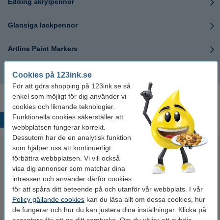
Edding akrylpennor
Glansiga lackpennor
Artline Paint Markers
Sharpie paint pens
Cookies på 123ink.se
För att göra shopping på 123ink.se så
enkel som möjligt för dig använder vi
cookies och liknande teknologier.
Funktionella cookies säkerställer att
Populära produkter
webbplatsen fungerar korrekt.
Dessutom har de en analytisk funktion
som hjälper oss att kontinuerligt
förbättra webbplatsen. Vi vill också
visa dig annonser som matchar dina
intressen och använder därför cookies
för att spåra ditt beteende på och utanför vår webbplats. I vår
Policy gällande cookies
kan du läsa allt om dessa cookies, hur
de fungerar och hur du kan justera dina inställningar. Klicka på
Whiteboardpenna 2.5mm |
Lamineringsfickor A4 80 mik. |