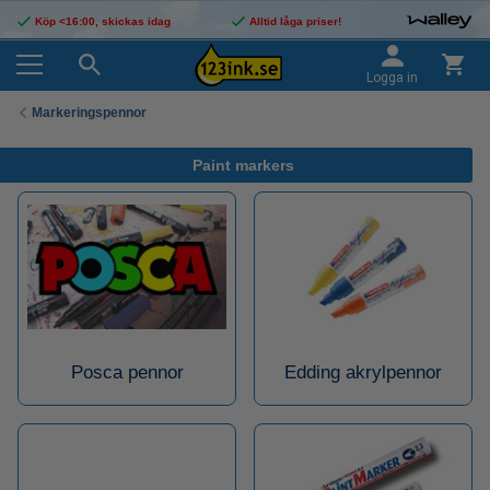
Köp <16:00, skickas idag
Alltid låga priser!
Logga in
Markeringspennor
Paint markers
Posca pennor
Edding akrylpennor