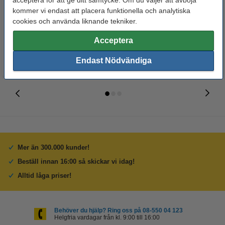
acceptera för att ge ditt samtycke. Om du väljer att avböja
123ink | sorterade färger | 4st
blank | 123ink 100st
kommer vi endast att placera funktionella och analytiska
cookies och använda liknande tekniker.
60 kr
125 kr
Inkl. 25% Moms
Inkl. 25% Moms
Acceptera
Endast Nödvändiga
Mer än 300.000 kunder!
Beställ innan 16:00 så skickar vi idag!
Alltid låga priser!
Behöver du hjälp? Ring oss på 08-550 04 123
Helgfria vardagar från kl. 9:00 till 16:00