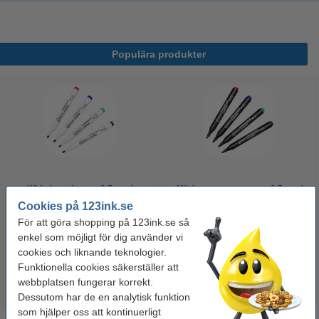
Populära produkter
Whiteboardpenna 2.5mm |
Märkpenna permanent 2.5mm |
123ink | sorterade färger | 4st
123ink | 4st
Cookies på 123ink.se
För att göra shopping på 123ink.se så
enkel som möjligt för dig använder vi
60 kr
50 kr
Inkl. 25% Moms
Inkl. 25% Moms
cookies och liknande teknologier.
Funktionella cookies säkerställer att
webbplatsen fungerar korrekt.
Dessutom har de en analytisk funktion
som hjälper oss att kontinuerligt