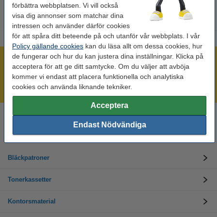
förbättra webbplatsen. Vi vill också
visa dig annonser som matchar dina
intressen och använder därför cookies
för att spåra ditt beteende på och utanför vår webbplats. I vår
Policy gällande cookies
kan du läsa allt om dessa cookies, hur
de fungerar och hur du kan justera dina inställningar. Klicka på
Mer än 300.000 kunder!
acceptera för att ge ditt samtycke. Om du väljer att avböja
Beställ innan 16:00 så skickar vi idag!
kommer vi endast att placera funktionella och analytiska
cookies och använda liknande tekniker.
Alltid låga priser!
Acceptera
Behöver du hjälp? Ring oss på 08-550 04 123
Endast Nödvändiga
Helgfria vardagar från kl. 9:00 till 16:00
Bläckpatroner
Tonerkassetter
Kontorsmaterial