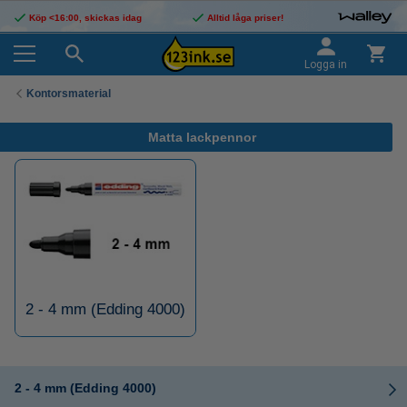
Köp <16:00, skickas idag
Alltid låga priser!
Logga in
Kontorsmaterial
Matta lackpennor
2 - 4 mm (Edding 4000)
2 - 4 mm (Edding 4000)