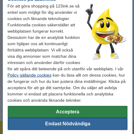
För att göra shopping på 123ink.se så
enkel som möjligt för dig använder vi
cookies och liknande teknologier.
Funktionella cookies säkerställer att
webbplatsen fungerar korrekt.
Dessutom har de en analytisk funktion
Whiteboardpenna 2.5mm |
Märkpenna permanent 2.5mm |
som hjälper oss att kontinuerligt
123ink | sorterade färger | 4st
123ink | 4st
förbättra webbplatsen. Vi vill också
visa dig annonser som matchar dina
60 kr
50 kr
Inkl. 25% Moms
Inkl. 25% Moms
intressen och använder därför cookies
för att spåra ditt beteende på och utanför vår webbplats. I vår
Policy gällande cookies
kan du läsa allt om dessa cookies, hur
de fungerar och hur du kan justera dina inställningar. Klicka på
acceptera för att ge ditt samtycke. Om du väljer att avböja
kommer vi endast att placera funktionella och analytiska
cookies och använda liknande tekniker.
Acceptera
Endast Nödvändiga
Mer än 300.000 kunder!