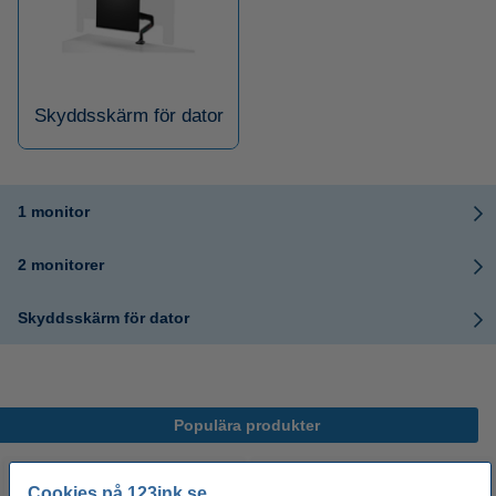
Skyddsskärm för dator
1 monitor
2 monitorer
Skyddsskärm för dator
Populära produkter
Cookies på 123ink.se