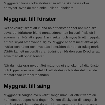
Myggnäten finns i olika storlekar så att de ska passa olika
dörrtyper, även de med enkel- eller dubbeldörr.
Myggnät till fönster
Det är väldigt skönt att kunna ha ett fönster öppet när man ska
sova, det förbättrar bland annat sömnen att ha sval, frisk luft i
sovrummet. För att slippa få in insekter och mygg är ett myggnät
ett bra skydd att använda sig av. Myggor är som mest aktiva på
kvällar och nätter och trivs bäst i områden där det är fuktig mark.
Därför kan ett myggnät vara räddningen för den som föredrar att
sova med ett öppet fönster.
När du installerar myggnätet mäter du ut storleken på ditt fönster
och klipper eller skär nätet till rätt storlek och fäster det med de
medföljande kardborrebanden.
Myggnät till säng
Myggnät till sängar, även kallat sänghimmel, är effektivt om du
haft fönstret öppet hela dagen. Du kan då skydda din säng och
området runt den under dagen. Under sommaren kan det vara