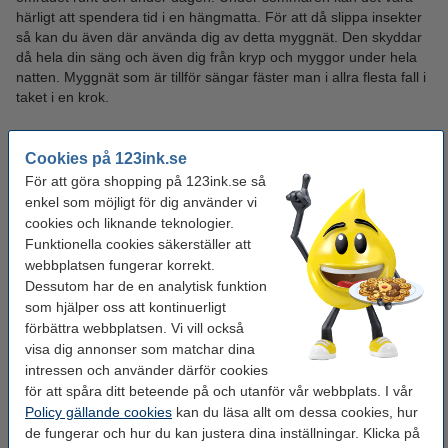
härligt att spendera tid i en hängmatta. För att då slippa insekter
så kan du även där använda dig av detta myggnät. Den skyddar
då hela din säng och även dig från kryp och myggor under hela
natten. Myggnät som är tillför sängar fäster man i allra flesta fall i
taket i en krok.
Passa även på att beställa
Cookies på 123ink.se
För att göra shopping på 123ink.se så
enkel som möjligt för dig använder vi
cookies och liknande teknologier.
Funktionella cookies säkerställer att
webbplatsen fungerar korrekt.
Dessutom har de en analytisk funktion
som hjälper oss att kontinuerligt
förbättra webbplatsen. Vi vill också
visa dig annonser som matchar dina
intressen och använder därför cookies
för att spåra ditt beteende på och utanför vår webbplats. I vår
Policy gällande cookies
kan du läsa allt om dessa cookies, hur
de fungerar och hur du kan justera dina inställningar. Klicka på