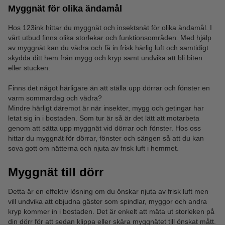
Myggnät för olika ändamål
Hos 123ink hittar du myggnät och insektsnät för olika ändamål. I
vårt utbud finns olika storlekar och funktionsområden. Med hjälp
av myggnät kan du vädra och få in frisk härlig luft och samtidigt
skydda ditt hem från mygg och kryp samt undvika att bli biten
eller stucken.
Finns det något härligare än att ställa upp dörrar och fönster en
varm sommardag och vädra?
Mindre härligt däremot är när insekter, mygg och getingar har
letat sig in i bostaden. Som tur är så är det lätt att motarbeta
genom att sätta upp myggnät vid dörrar och fönster. Hos oss
hittar du myggnät för dörrar, fönster och sängen så att du kan
sova gott om nätterna och njuta av frisk luft i hemmet.
Myggnät till dörr
Detta är en effektiv lösning om du önskar njuta av frisk luft men
vill undvika att objudna gäster som spindlar, myggor och andra
kryp kommer in i bostaden. Det är enkelt att mäta ut storleken på
din dörr för att sedan klippa eller skära myggnätet till önskat mått.