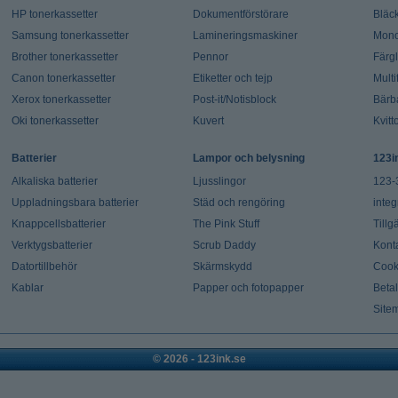
HP tonerkassetter
Dokumentförstörare
Bläck
Samsung tonerkassetter
Lamineringsmaskiner
Mono
Brother tonerkassetter
Pennor
Färg
Canon tonerkassetter
Etiketter och tejp
Multi
Xerox tonerkassetter
Post-it/Notisblock
Bärb
Oki tonerkassetter
Kuvert
Kvitt
Batterier
Lampor och belysning
123i
Alkaliska batterier
Ljusslingor
123-
Uppladningsbara batterier
Städ och rengöring
integ
Knappcellsbatterier
The Pink Stuff
Tillg
Verktygsbatterier
Scrub Daddy
Kont
Datortillbehör
Skärmskydd
Cook
Kablar
Papper och fotopapper
Beta
Site
© 2026 - 123ink.se