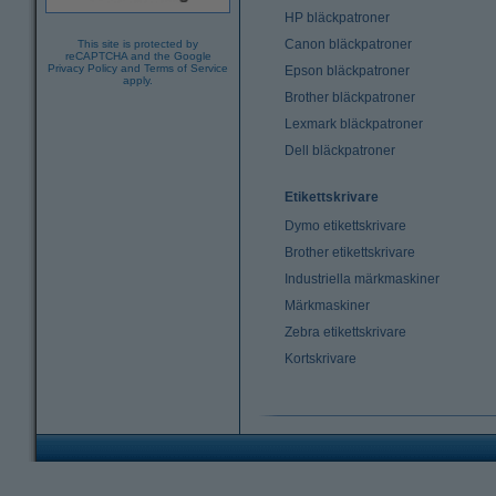
HP bläckpatroner
Canon bläckpatroner
This site is protected by
reCAPTCHA and the Google
Privacy Policy
and
Terms of Service
Epson bläckpatroner
apply.
Brother bläckpatroner
Lexmark bläckpatroner
Dell bläckpatroner
Etikettskrivare
Dymo etikettskrivare
Brother etikettskrivare
Industriella märkmaskiner
Märkmaskiner
Zebra etikettskrivare
Kortskrivare