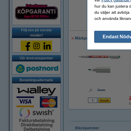
hur du kan justera d
du väljer att avböja
Zoom
och använda liknand
1
Följ oss på sociala
medier!
Endast Nöd
Märkpenna icke-permanent 1.0
Vår leveranspartner
Betalningsalternativ
Zoom
1
Bläckpatroner