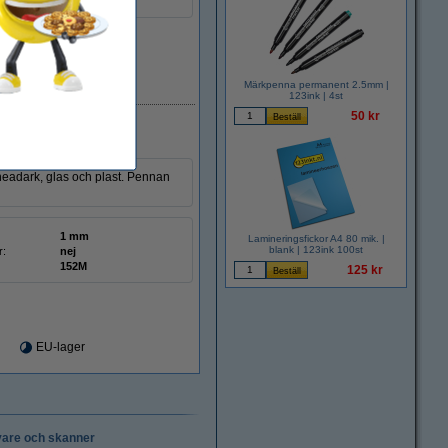
152M
EU-lager
Märkpenna permanent 2.5mm |
123ink | 4st
50 kr
eadark, glas och plast. Pennan
1 mm
Lamineringsfickor A4 80 mik. |
blank | 123ink 100st
r:
nej
152M
125 kr
EU-lager
vare och skanner