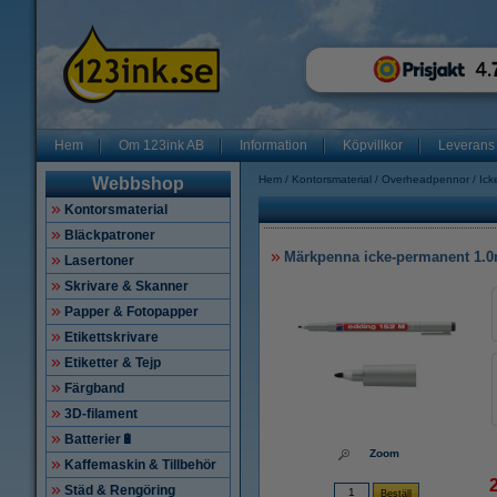
Hem
Om 123ink AB
Information
Köpvillkor
Leverans
Hem
Kontorsmaterial
Overheadpennor
Ick
Webbshop
Kontorsmaterial
Bläckpatroner
Märkpenna icke-permanent 1.0
Lasertoner
Skrivare & Skanner
Papper & Fotopapper
Etikettskrivare
Etiketter & Tejp
Färgband
3D-filament
Batterier🔋
Zoom
Kaffemaskin & Tillbehör
Städ & Rengöring