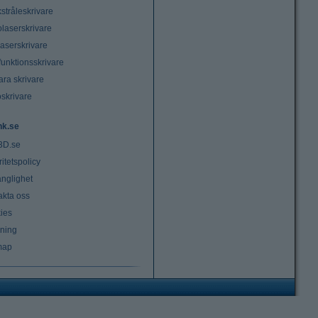
stråleskrivare
laserskrivare
laserskrivare
funktionsskrivare
ara skrivare
oskrivare
nk.se
3D.se
ritetspolicy
änglighet
akta oss
ies
lning
map