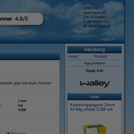
123ink AB
Lagervägen 5D
136 50 Jordbro
T
: 08-550 04 123
@
:
info@123ink.se
Logga in
Varukorg
Antal
Produkt
Inga produkter
Totalt:
0 kr
headark, glas och plast. Pennan
Fynd!
1 mm
Kopieringspapper Zoom
r:
nej
A4 80g ohålat 2,500 ark
152M