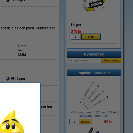
EU-lager
i lager
adark, glas och plast. Pennan har
375 kr
1 mm
r:
nej
Nyhetsbrev
152M
Populära produkter
EU-lager
ark, glas och plast. Pennan har
Whiteboardpenna 2.5mm | 123ink |
sorterade färger | 4st
60 kr
1 mm
r:
nej