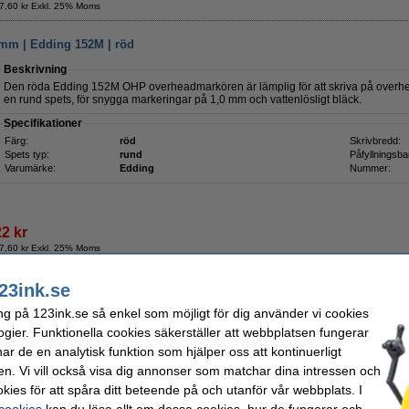
7,60 kr Exkl. 25% Moms
mm | Edding 152M | röd
Beskrivning
Den röda Edding 152M OHP overheadmarkören är lämplig för att skriva på overhe
en rund spets, för snygga markeringar på 1,0 mm och vattenlösligt bläck.
Specifikationer
Färg:
röd
Skrivbredd:
Spets typ:
rund
Påfyllningsba
Varumärke:
Edding
Nummer:
22 kr
7,60 kr Exkl. 25% Moms
mm | Edding 152M | blå
23ink.se
Beskrivning
ng på 123ink.se så enkel som möjligt för dig använder vi cookies
Den blå Edding 152M OHP overheadmarkören är lämplig för att skriva på overhead
ogier. Funktionella cookies säkerställer att webbplatsen fungerar
en rund spets, för snygga markeringar på 1,0 mm och vattenlösligt bläck.
r de en analytisk funktion som hjälper oss att kontinuerligt
Specifikationer
en. Vi vill också visa dig annonser som matchar dina intressen och
Färg:
blå
Skrivbredd:
kies för att spåra ditt beteende på och utanför vår webbplats. I
Spets typ:
rund
Påfyllningsba
 cookies
kan du läsa allt om dessa cookies, hur de fungerar och