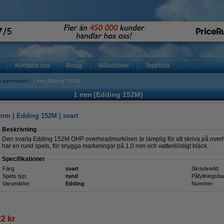
Kontakta oss
Blogg
Målarbilder
Topplista
e-permanent
1 mm (Edding 152M)
1 mm (Edding 152M)
mm | Edding 152M | svart
Beskrivning
Den svarta Edding 152M OHP overheadmarkören är lämplig för att skriva på over
har en rund spets, för snygga markeringar på 1,0 mm och vattenlösligt bläck.
Specifikationer
Färg:
svart
Skrivbredd:
Spets typ:
rund
Påfyllningsba
Varumärke:
Edding
Nummer:
22 kr