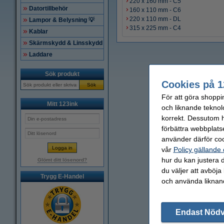
220 x 160 mm - C5
Datortillbehör
160 x 110 mm - C6
220 x 110 mm - DL
Lampor & Belysning 💡
315 x 225 mm - C4
Kablar
Skärmskydd & Linsskydd
Laddare
Sök produkt
Cookies på 1
Sök
För att göra shoppi
Mitt 123ink
och liknande teknol
korrekt. Dessutom ha
förbättra webbplats
använder därför coo
vår
Policy gällande
hur du kan justera d
Glömt ditt lösenord?
du väljer att avböja
Trygg E-Handel
och använda liknand
Endast Nöd