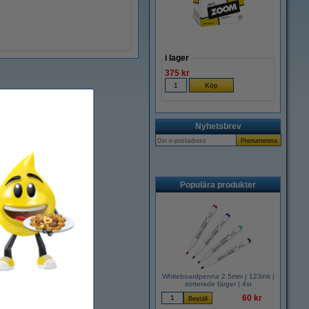
i lager
375 kr
Nyhetsbrev
Populära produkter
Whiteboardpenna 2.5mm | 123ink |
sorterade färger | 4st
60 kr