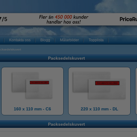
Kontakta oss
Blogg
Målarbilder
Topplista
cksedelskuvert
Packsedelskuvert
160 x 110 mm - C6
220 x 110 mm - DL
Packsedelskuvert