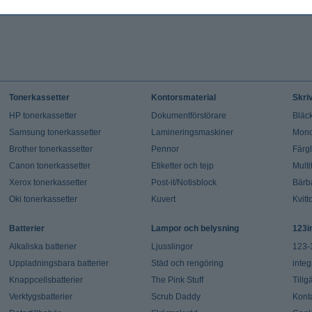
Tonerkassetter
Kontorsmaterial
Skri
HP tonerkassetter
Dokumentförstörare
Bläck
Samsung tonerkassetter
Lamineringsmaskiner
Mono
Brother tonerkassetter
Pennor
Färg
Canon tonerkassetter
Etiketter och tejp
Multi
Xerox tonerkassetter
Post-it/Notisblock
Bärb
Oki tonerkassetter
Kuvert
Kvitt
Batterier
Lampor och belysning
123i
Alkaliska batterier
Ljusslingor
123-
Uppladningsbara batterier
Städ och rengöring
integ
Knappcellsbatterier
The Pink Stuff
Tillg
Verktygsbatterier
Scrub Daddy
Kont