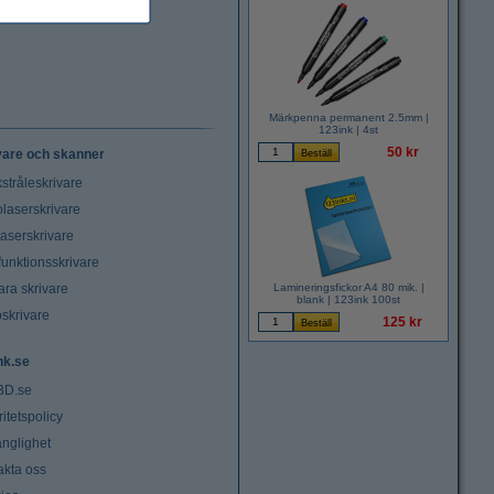
Märkpenna permanent 2.5mm |
123ink | 4st
50 kr
vare och skanner
stråleskrivare
laserskrivare
laserskrivare
funktionsskrivare
ara skrivare
Lamineringsfickor A4 80 mik. |
blank | 123ink 100st
oskrivare
125 kr
nk.se
3D.se
ritetspolicy
änglighet
akta oss