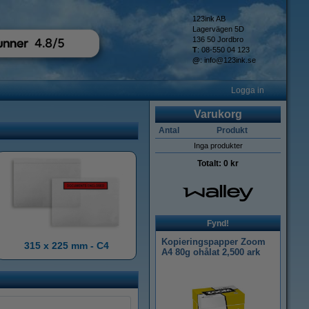
123ink AB
Lagervägen 5D
136 50 Jordbro
T
: 08-550 04 123
@
:
info@123ink.se
Logga in
Varukorg
Antal
Produkt
Inga produkter
Totalt:
0 kr
Fynd!
Kopieringspapper Zoom
315 x 225 mm - C4
A4 80g ohålat 2,500 ark