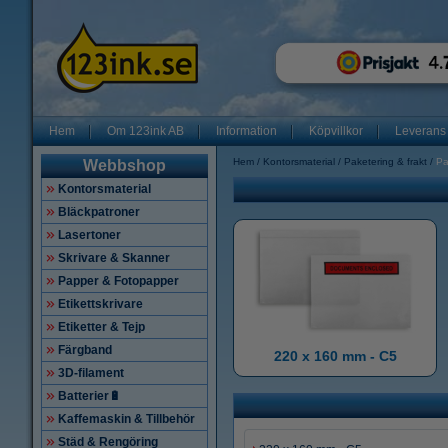
Hem
Om 123ink AB
Information
Köpvillkor
Leverans
Hem
Kontorsmaterial
Paketering & frakt
Pa
Webbshop
Kontorsmaterial
Bläckpatroner
Lasertoner
Skrivare & Skanner
Papper & Fotopapper
Etikettskrivare
Etiketter & Tejp
Färgband
220 x 160 mm - C5
3D-filament
Batterier🔋
Kaffemaskin & Tillbehör
Städ & Rengöring