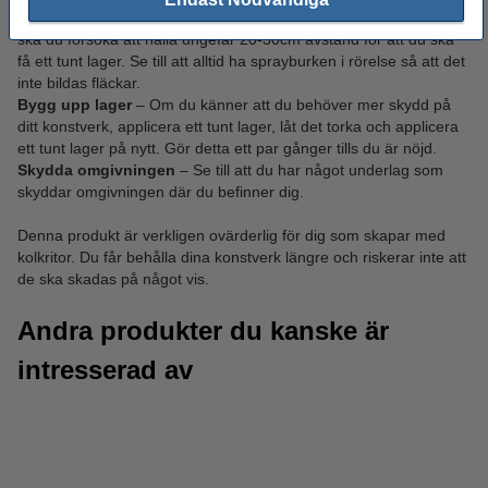
Håll ett bra avstånd när du sprayar
– När du sprayar fixativet
ska du försöka att hålla ungefär 20-30cm avstånd för att du ska
få ett tunt lager. Se till att alltid ha sprayburken i rörelse så att det
inte bildas fläckar.
Bygg upp lager
– Om du känner att du behöver mer skydd på
ditt konstverk, applicera ett tunt lager, låt det torka och applicera
ett tunt lager på nytt. Gör detta ett par gånger tills du är nöjd.
Skydda omgivningen
– Se till att du har något underlag som
skyddar omgivningen där du befinner dig.
Denna produkt är verkligen ovärderlig för dig som skapar med
kolkritor. Du får behålla dina konstverk längre och riskerar inte att
de ska skadas på något vis.
Andra produkter du kanske är
intresserad av