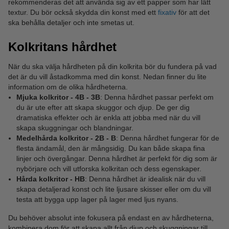
rekommenderas det att använda sig av ett papper som har lätt
textur. Du bör också skydda din konst med ett
fixativ
för att det
ska behålla detaljer och inte smetas ut.
Kolkritans hårdhet
När du ska välja hårdheten på din kolkrita bör du fundera på vad
det är du vill åstadkomma med din konst. Nedan finner du lite
information om de olika hårdheterna.
Mjuka kolkritor - 4B - 3B
: Denna hårdhet passar perfekt om
du är ute efter att skapa skuggor och djup. De ger dig
dramatiska effekter och är enkla att jobba med när du vill
skapa skuggningar och blandningar.
Medelhårda kolkritor - 2B - B
: Denna hårdhet fungerar för de
flesta ändamål, den är mångsidig. Du kan både skapa fina
linjer och övergångar. Denna hårdhet är perfekt för dig som är
nybörjare och vill utforska kolkritan och dess egenskaper.
Hårda kolkritor - HB
: Denna hårdhet är idealisk när du vill
skapa detaljerad konst och lite ljusare skisser eller om du vill
testa att bygga upp lager på lager med ljus nyans.
Du behöver absolut inte fokusera på endast en av hårdheterna,
kombinera dom för att skapa allt från djup och skuggningar till