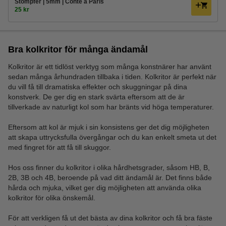
Stompfer | 5mm | Conté à Paris
25 kr
Bra kolkritor för många ändamål
Kolkritor är ett tidlöst verktyg som många konstnärer har använt
sedan många århundraden tillbaka i tiden. Kolkritor är perfekt när
du vill få till dramatiska effekter och skuggningar på dina
konstverk. De ger dig en stark svärta eftersom att de är
tillverkade av naturligt kol som har bränts vid höga temperaturer.
Eftersom att kol är mjuk i sin konsistens ger det dig möjligheten
att skapa uttrycksfulla övergångar och du kan enkelt smeta ut det
med fingret för att få till skuggor.
Hos oss finner du kolkritor i olika hårdhetsgrader, såsom HB, B,
2B, 3B och 4B, beroende på vad ditt ändamål är. Det finns både
hårda och mjuka, vilket ger dig möjligheten att använda olika
kolkritor för olika önskemål.
För att verkligen få ut det bästa av dina kolkritor och få bra fäste