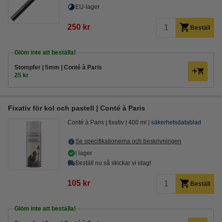
EU-lager
250 kr
Beställ
Glöm inte att beställa!
Stompfer | 5mm | Conté à Paris
25 kr
Fixativ för kol och pastell | Conté à Paris
Conté à Paris
fixativ
400 ml
säkerhetsdatablad
Se specifikationerna och beskrivningen
i lager
Beställ nu så skickar vi idag!
105 kr
Beställ
Glöm inte att beställa!