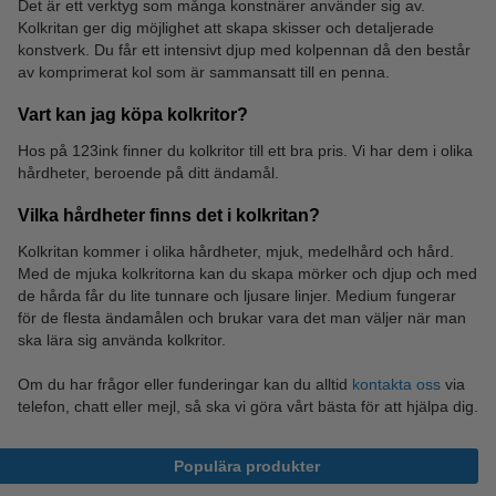
Det är ett verktyg som många konstnärer använder sig av.
Kolkritan ger dig möjlighet att skapa skisser och detaljerade
Konstnärsmaterial
Kritpennor
konstverk. Du får ett intensivt djup med kolpennan då den består
av komprimerat kol som är sammansatt till en penna.
Vart kan jag köpa kolkritor?
Hos på 123ink finner du kolkritor till ett bra pris. Vi har dem i olika
hårdheter, beroende på ditt ändamål.
Vilka hårdheter finns det i kolkritan?
Kolkritan kommer i olika hårdheter, mjuk, medelhård och hård.
Med de mjuka kolkritorna kan du skapa mörker och djup och med
de hårda får du lite tunnare och ljusare linjer. Medium fungerar
för de flesta ändamålen och brukar vara det man väljer när man
ska lära sig använda kolkritor.
Om du har frågor eller funderingar kan du alltid
kontakta oss
via
telefon, chatt eller mejl, så ska vi göra vårt bästa för att hjälpa dig.
Populära produkter