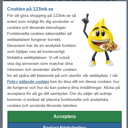
detaljer och ljusa nyanser. Kolkritor är mångsidiga och ger dig
Cookies på 123ink.se
mycket frihet när du ska uttrycka dig kreativt med hjälp av dom.
För att göra shopping på 123ink.se så
enkel som möjligt för dig använder vi
Fixativ för kolkritor
cookies och liknande teknologier.
Funktionella cookies säkerställer att
Fixativ är viktigt att använda sig av när du arbetar med kolkritor,
webbplatsen fungerar korrekt.
då de är lätta att smetas ut eller smulas sönder. Då kan du
Dessutom har de en analytisk funktion
använda detta fixativ för att skydda dina konstverk. Du kan då
som hjälper oss att kontinuerligt
förvara dina konstverk utan att de tar skada av det och de klarar
förbättra webbplatsen. Vi vill också
även av beröring.
visa dig annonser som matchar dina
intressen och använder därför cookies
Fixativet lägger sig som ett skyddande lager över ditt verk och
förlänger hållbarheten på det. Det kan vara bra att testa fixativet
för att spåra ditt beteende på och utanför vår webbplats. I vår
på en testbit innan du sprayar på din konst, så att du ser att
Policy gällande cookies
kan du läsa allt om dessa cookies, hur
resultatet blir som du vill. Håll på lite avstånd när du sprayar, för
de fungerar och hur du kan justera dina inställningar. Klicka på
att undvika fläckar.
acceptera för att ge ditt samtycke. Om du väljer att avböja
kommer vi endast att placera funktionella och analytiska
Hur du använder dig av fixativet:
cookies och använda liknande tekniker.
Se till att du sitter i ett rum med bra ventilation
- Fixativet är
Acceptera
en aerosol och ger av sig ångor som kan vara farliga att andas in
under längre tid.
Endast Nödvändiga