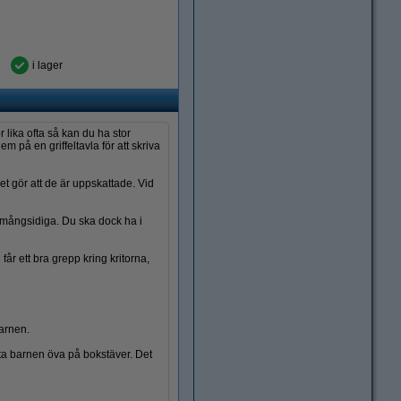
i lager
r lika ofta så kan du ha stor
m på en griffeltavla för att skriva
ilket gör att de är uppskattade. Vid
om mångsidiga. Du ska dock ha i
år ett bra grepp kring kritorna,
barnen.
 låta barnen öva på bokstäver. Det