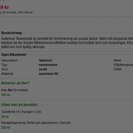
39 kr
1,20 kr Exkl. 25% Moms
Beskrivning
Safetool-Tavelsudd är perfekt för torrtorkning av svarta tavlor. Med sitt eleganta 
medan de tre breda filtremsorna effektivt suddar bort både text och teckningar. Ett pr
alltid ren och tydlig skrivyta.
Specifikationer
Varumärke:
Safetool
Antal:
Typ:
taveltorkare
Påfyllningsba
Sort:
sudd
OEM:
Material:
syntetisk filt
Behöver du fler?
Köp
3st
för endast
115 kr
Glöm inte att beställa!
Tavelkrita vit | Kangaro 12st
19 kr
Rengöringsspray (krita och glasskivor) | Securit
115 kr