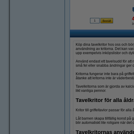
3
Köp dina tavelkritor hos oss och börja
användning av kritorna. Det kan vara 
upp exempelvis inköpslistor och dyli
Använd endast ett tavelsudd för att rät
små fel eller snabba ändringar ger do
Kritorna fungerar inte bara på griff
åtanke att kritorna inte är väderbest
Tavelkritorna som är gjorda av kalci
likt vanliga pennor.
Tavelkritor för alla åldr
Kritor till griffeltavlor passar för al
Låt barnen skapa tillfällig konst på g
blir automatiskt lite roligare när de
Tavelkritornas använ