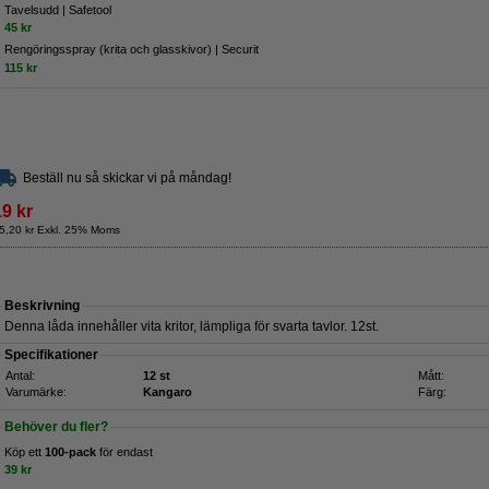
Tavelsudd | Safetool
45 kr
Rengöringsspray (krita och glasskivor) | Securit
115 kr
Beställ nu så skickar vi på måndag!
19 kr
5,20 kr Exkl. 25% Moms
Beskrivning
Denna låda innehåller vita kritor, lämpliga för svarta tavlor. 12st.
Specifikationer
Antal:
12 st
Mått:
Varumärke:
Kangaro
Färg:
Behöver du fler?
Köp ett
100-pack
för endast
39 kr