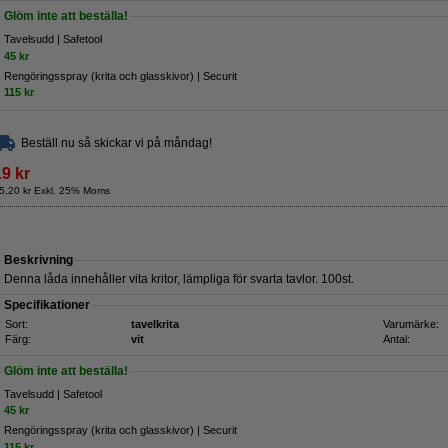
Glöm inte att beställa!
Tavelsudd | Safetool
45 kr
Rengöringsspray (krita och glasskivor) | Securit
115 kr
Beställ nu så skickar vi på måndag!
19 kr
5,20 kr Exkl. 25% Moms
Beskrivning
Denna låda innehåller vita kritor, lämpliga för svarta tavlor. 100st.
Specifikationer
Sort:
tavelkrita
Varumärke:
Färg:
vit
Antal:
Glöm inte att beställa!
Tavelsudd | Safetool
45 kr
Rengöringsspray (krita och glasskivor) | Securit
115 kr