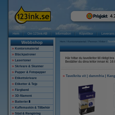
Hem
Om 123ink AB
Information
Köpvillkor
Leverans
Hem
Kontorsmaterial
Pennor
Kritor
Tavelk
Webbshop
Kontorsmaterial
Bläckpatroner
Här hittar du tavelkritor till riktig
Lasertoner
Beställer du dina kritor innan kl. 
Skrivare & Skanner
Papper & Fotopapper
Tavelkrita vit | dammfria | Kan
Etikettskrivare
Etiketter & Tejp
Färgband
3D-filament
Batterier🔋
Kaffemaskin & Tillbehör
Städ & Rengöring