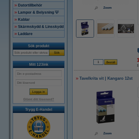
Datortillbehör
Zoom
Lampor & Belysning 💡
Kablar
Skärmskydd & Linsskydd
Laddare
Sök produkt
Sök
Mitt 123ink
1
Tavelkrita vit | Kangaro 12st
Glömt ditt lösenord?
Trygg E-Handel
Zoom