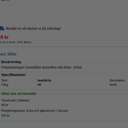
Beställ nu så skickar vi på måndag!
39 kr
1,20 kr Exkl. 25% Moms
garo 100st
Beskrivning
Förpackningen innehåller dammfria vita kritor. 100st.
Specifikationer
Sort:
tavelkrita
Varumärke:
Färg:
vit
Antal:
Glöm inte att beställa!
Tavelsudd | Safetool
45 kr
Rengöringsspray (krita och glasskivor) | Securit
115 kr