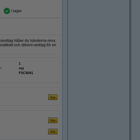
i lager
trähandtag håller du händerna rena
aktiskt och stilrent verktyg för en
1
r:
nej
FSC6041