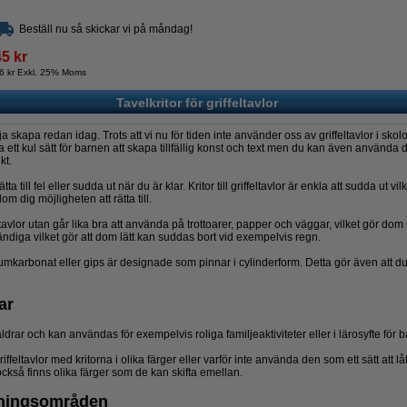
Beställ nu så skickar vi på måndag!
45 kr
6 kr Exkl. 25% Moms
Tavelkritor för griffeltavlor
 skapa redan idag. Trots att vi nu för tiden inte använder oss av griffeltavlor i skolo
ett kul sätt för barnen att skapa tillfällig konst och text men du kan även använda de
kt.
ta till fel eller sudda ut när du är klar. Kritor till griffeltavlor är enkla att sudda ut v
m dig möjligheten att rätta till.
eltavlor utan går lika bra att använda på trottoarer, papper och väggar, vilket gör d
ändiga vilket gör att dom lätt kan suddas bort vid exempelvis regn.
umkarbonat eller gips är designade som pinnar i cylinderform. Detta gör även att du f
ar
la åldrar och kan användas för exempelvis roliga familjeaktiviteter eller i lärosyfte för 
riffeltavlor med kritorna i olika färger eller varför inte använda den som ett sätt att
t också finns olika färger som de kan skifta emellan.
dningsområden