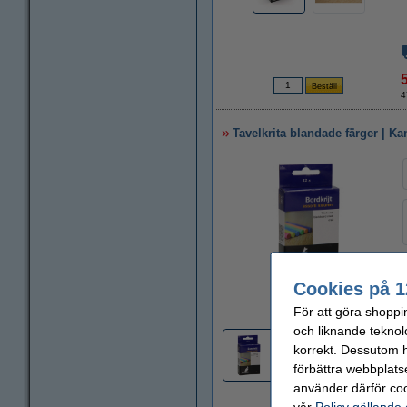
4
Tavelkrita blandade färger | Ka
Cookies på 1
Zoom
För att göra shoppi
och liknande teknol
korrekt. Dessutom ha
förbättra webbplats
använder därför coo
vår
Policy gällande