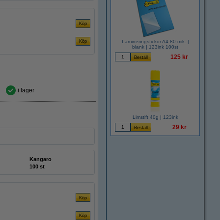
Lamineringsfickor A4 80 mik. |
blank | 123ink 100st
125 kr
i lager
Limstift 40g | 123ink
29 kr
Kangaro
100 st