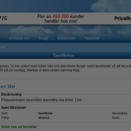
Kontakta oss
Blogg
Målarbilder
Topplista
ritor
Tavelkritor
t bra priser. Vi har paket med både vita och blandade färger samt tavelsudd så att du en
16:00 på en vardag, skickar vi dem redan samma dag.
garo 12st
Beskrivning
Förpackningen innehåller dammfria vita kritor. 12st.
Specifikationer
Sort:
tavelkrita
Varumärke:
Färg:
diverse
Antal:
Glöm inte att beställa!