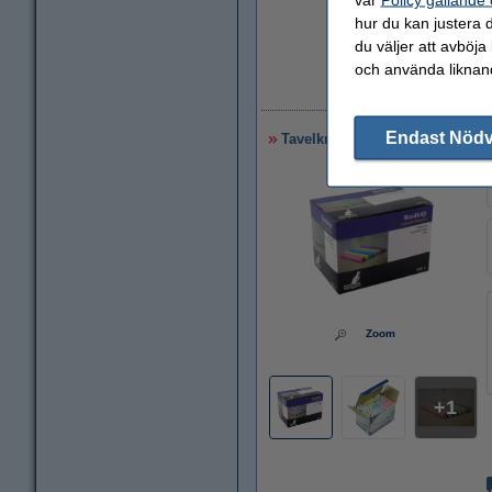
hur du kan justera d
du väljer att avböja
och använda liknand
1
Endast Nöd
Tavelkrita blandade färger | Ka
Zoom
1