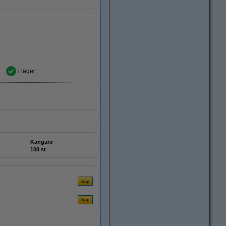
i lager
Kangaro
100 st