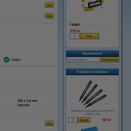
i lager
375 kr
Nyhetsbrev
i lager
Populära produkter
150 x 1,5 mm
naturell
Märkpenna permanent 2.5mm |
123ink | 4st
50 kr