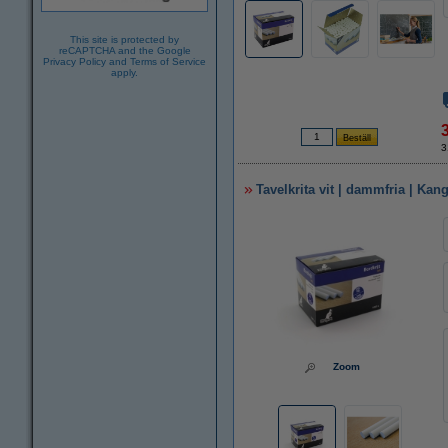
This site is protected by
reCAPTCHA and the Google
Privacy Policy
and
Terms of Service
apply.
3
Tavelkrita vit | dammfria | Kan
Zoom