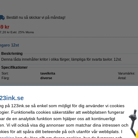
Beställ nu så skickar vi på måndag!
59 kr
7,20 kr Exkl. 25% Moms
ngaro 12st
Beskrivning
Denna låda innehåller kritor i olika färger, lämpliga för svarta tavlor. 12st.
Specifikationer
Sort:
tavelkrita
Varumärke:
Färg:
diverse
Antal:
Behöver du fler?
Köp ett
100-pack
för endast
23ink.se
39 kr
ng på 123ink.se så enkel som möjligt för dig använder vi cookies
Glöm inte att beställa!
ogier. Funktionella cookies säkerställer att webbplatsen fungerar
Tavelsudd | Safetool
r de en analytisk funktion som hjälper oss att kontinuerligt
45 kr
en. Vi vill också visa dig annonser som matchar dina intressen och
Rengöringsspray (krita och glasskivor) | Securit
kies för att spåra ditt beteende på och utanför vår webbplats. I
115 kr
 cookies
kan du läsa allt om dessa cookies, hur de fungerar och