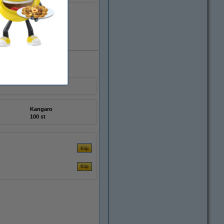
i lager
Kangaro
100 st