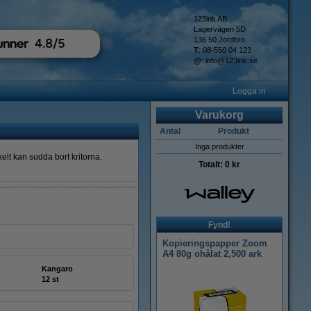
123ink AB
Lagervägen 5D
136 50 Jordbro
T
: 08-550 04 123
@
:
info@123ink.se
Logga in
Varukorg
Antal
Produkt
Inga produkter
kelt kan sudda bort kritorna.
Totalt:
0 kr
Fynd!
Kopieringspapper Zoom
A4 80g ohålat 2,500 ark
Kangaro
12 st