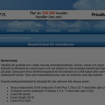
Kontakta oss
Blogg
Målarbilder
Topplista
Skyddsfodral för miniräknare
Skyddsfodral för miniräknare
Beskrivning
Skydda din grafräknare i detta robusta miniräknarefodral. Damm, smuts och repor 
fodralet är tillverkat av robust nylon och ser stilrent ut. Det elastiska bandet på hög
på plats. Dessutom finns ett förvaringsfack för till exempel en USB-kabel eller penna
material till hands. Tack vare handledsremmen kan du enkelt ta med dig fodralet.
Esselte-kalkylatorfodralet är lämpligt för alla räknare från dessa serier:
Texas Instruments TI-84 (inklusive TI-84 Plus T, Plus CE-T med eller utan 
TI-Nspire-serien (inklusive TI-Nspire CX II - T med eller utan CAS)
Casio 98-serien
Casio Graph 35+E
Casio FX-CG23