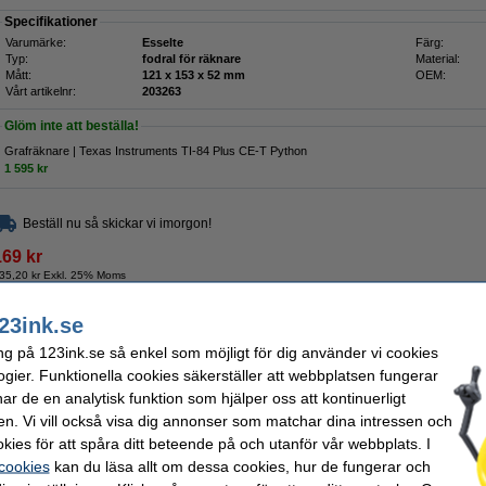
Specifikationer
Varumärke:
Esselte
Färg:
Typ:
fodral för räknare
Material:
Mått:
121 x 153 x 52 mm
OEM:
Vårt artikelnr:
203263
Glöm inte att beställa!
Grafräknare | Texas Instruments TI-84 Plus CE-T Python
1 595 kr
Beställ nu så skickar vi imorgon!
169 kr
35,20 kr Exkl. 25% Moms
23ink.se
Beskrivning
ng på 123ink.se så enkel som möjligt för dig använder vi cookies
Skydda din grafräknare i detta robusta miniräknarefodral. Damm, smuts och repor 
ogier. Funktionella cookies säkerställer att webbplatsen fungerar
är tillverkat av robust nylon och ser snyggt ut. Det elastiska bandet på höger sida s
r de en analytisk funktion som hjälper oss att kontinuerligt
plats. Dessutom finns ett förvaringsfack för till exempel en USB-kabel eller penna. 
material till hands. Tack vare handledsremmen kan du enkelt ta med dig fodralet.
en. Vi vill också visa dig annonser som matchar dina intressen och
kies för att spåra ditt beteende på och utanför vår webbplats. I
Esselte-kalkylatorfodralet är lämpligt för alla räknare från dessa serier:
 cookies
kan du läsa allt om dessa cookies, hur de fungerar och
Texas Instruments TI-84 (inklusive TI-84 Plus T, Plus CE-T med eller utan 