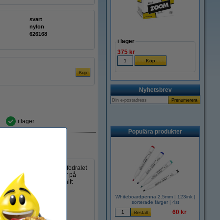
svart
nylon
626168
i lager
375 kr
Nyhetsbrev
i lager
Populära produkter
har ingen chans. Det blå fodralet
er till att räknaren stannar på
På så sätt kan elever ha allt
Whiteboardpenna 2.5mm | 123ink |
sorterade färger | 4st
60 kr
python)