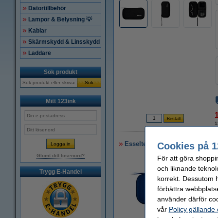
Datortillbehör
Lampor & Belysning 💡
Kablar
Skärmskydd & Linsskydd
Laddare
Sök produkt
Sök
Mitt 123ink
1
Esselte kalkylatorfodral | blå
Cookies på 1
Glömt ditt lösenord?
För att göra shoppi
och liknande teknol
Trygg E-Handel
korrekt. Dessutom ha
förbättra webbplats
använder därför coo
vår
Policy gällande