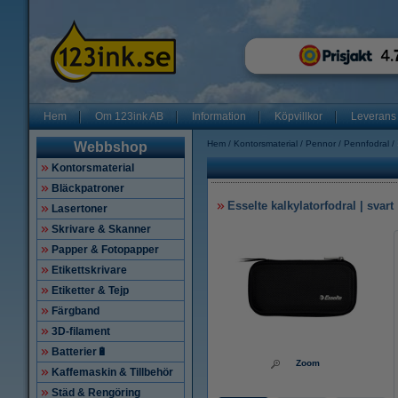
Hem
Om 123ink AB
Information
Köpvillkor
Leverans
Hem
Kontorsmaterial
Pennor
Pennfodral
Webbshop
Kontorsmaterial
Bläckpatroner
Esselte kalkylatorfodral | svart
Lasertoner
Skrivare & Skanner
Papper & Fotopapper
Etikettskrivare
Etiketter & Tejp
Färgband
3D-filament
Batterier🔋
Zoom
Kaffemaskin & Tillbehör
Städ & Rengöring