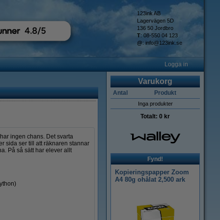
123ink AB
Lagervägen 5D
136 50 Jordbro
T
: 08-550 04 123
@
:
info@123ink.se
Logga in
Varukorg
Antal
Produkt
Inga produkter
Totalt:
0 kr
har ingen chans. Det svarta
er sida ser till att räknaren stannar
. På så sätt har elever allt
Fynd!
Kopieringspapper Zoom
A4 80g ohålat 2,500 ark
python)