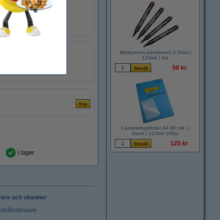
blå
Märkpenna permanent 2.5mm |
nylon
123ink | 4st
626167
50 kr
Lamineringsfickor A4 80 mik. |
blank | 123ink 100st
125 kr
i lager
vare och skanner
stråleskrivare