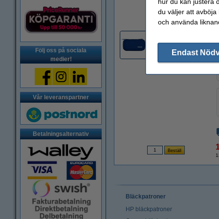
hur du kan justera d
du väljer att avböja
Zoom
och använda liknand
Följ oss på sociala
Endast Nöd
medier!
Vår leveranspartner
Betalningsalternativ
1
Bläckpatroner
HP bläckpatroner