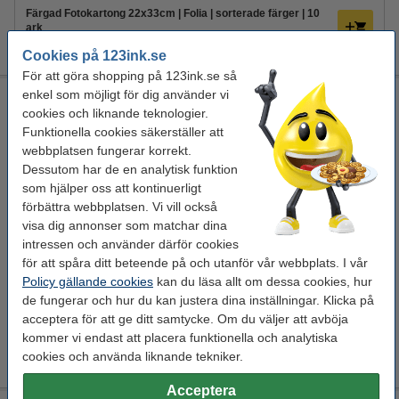
Färgad Fotokartong 22x33cm | Folia | sorterade färger | 10
ark
45 kr
Cookies på 123ink.se
För att göra shopping på 123ink.se så
enkel som möjligt för dig använder vi
POSCA PC-1MR Märkpenna 0,7mm glaciärblå rund
cookies och liknande teknologier.
Posca
färgmärkpenna
PC-1MR
glaciärblå
Funktionella cookies säkerställer att
webbplatsen fungerar korrekt.
Se specifikationerna och beskrivningen
Dessutom har de en analytisk funktion
EU-lager
som hjälper oss att kontinuerligt
förbättra webbplatsen. Vi vill också
39,50 kr
Beställ
visa dig annonser som matchar dina
intressen och använder därför cookies
Beställ papper till din Posca penna
för att spåra ditt beteende på och utanför vår webbplats. I vår
Policy gällande cookies
kan du läsa allt om dessa cookies, hur
Ritblock A3 | 123ink | 200g | 24 ark
de fungerar och hur du kan justera dina inställningar. Klicka på
75 kr
acceptera för att ge ditt samtycke. Om du väljer att avböja
Färgad Fotokartong 22x33cm | Folia | sorterade färger | 10
kommer vi endast att placera funktionella och analytiska
ark
45 kr
cookies och använda liknande tekniker.
Acceptera