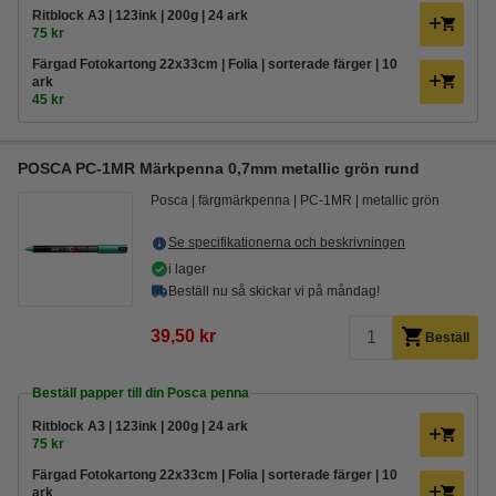
Ritblock A3 | 123ink | 200g | 24 ark
75 kr
Färgad Fotokartong 22x33cm | Folia | sorterade färger | 10
ark
45 kr
POSCA PC-1MR Märkpenna 0,7mm metallic grön rund
Posca
färgmärkpenna
PC-1MR
metallic grön
Se specifikationerna och beskrivningen
i lager
Beställ nu så skickar vi på måndag!
39,50 kr
Beställ
Beställ papper till din Posca penna
Ritblock A3 | 123ink | 200g | 24 ark
75 kr
Färgad Fotokartong 22x33cm | Folia | sorterade färger | 10
ark