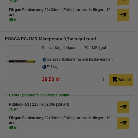
75 kr
Färgad Fotokartong 22x33cm | Folia | sorterade färger | 10
ark
45 kr
POSCA PC-1MR Märkpenna 0,7mm gul rund
Posca
färgmärkpenna
PC-1MR
gul
Se specifikationerna och beskrivningen
EU-lager
39,50 kr
Beställ
Beställ papper till din Posca penna
Ritblock A3 | 123ink | 200g | 24 ark
75 kr
Färgad Fotokartong 22x33cm | Folia | sorterade färger | 10
ark
45 kr