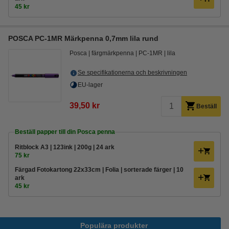
45 kr
POSCA PC-1MR Märkpenna 0,7mm lila rund
Posca
färgmärkpenna
PC-1MR
lila
Se specifikationerna och beskrivningen
EU-lager
39,50 kr
Beställ
Beställ papper till din Posca penna
Ritblock A3 | 123ink | 200g | 24 ark
75 kr
Färgad Fotokartong 22x33cm | Folia | sorterade färger | 10
ark
45 kr
Populära produkter