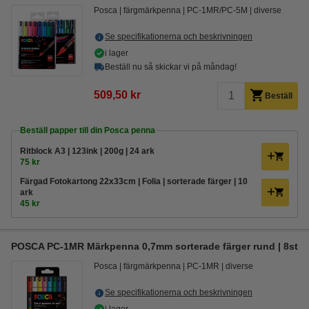
Posca
färgmärkpenna
PC-1MR/PC-5M
diverse
Se specifikationerna och beskrivningen
i lager
Beställ nu så skickar vi på måndag!
509,50 kr
Beställ
Beställ papper till din Posca penna
Ritblock A3 | 123ink | 200g | 24 ark
75 kr
Färgad Fotokartong 22x33cm | Folia | sorterade färger | 10
ark
45 kr
POSCA PC-1MR Märkpenna 0,7mm sorterade färger rund | 8st
Posca
färgmärkpenna
PC-1MR
diverse
Se specifikationerna och beskrivningen