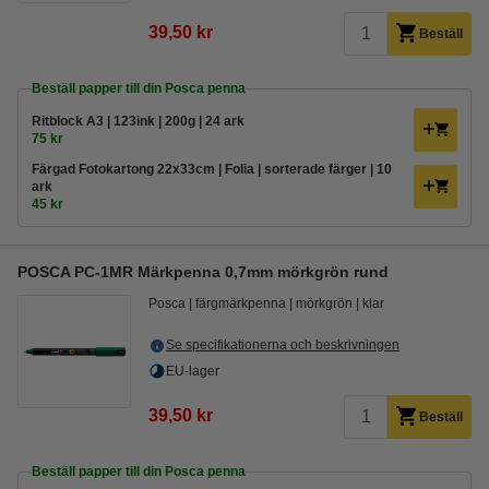
39,50 kr
Beställ
Beställ papper till din Posca penna
Ritblock A3 | 123ink | 200g | 24 ark
75 kr
Färgad Fotokartong 22x33cm | Folia | sorterade färger | 10
ark
45 kr
POSCA PC-1MR Märkpenna 0,7mm mörkgrön rund
Posca
färgmärkpenna
mörkgrön
klar
Se specifikationerna och beskrivningen
EU-lager
39,50 kr
Beställ
Beställ papper till din Posca penna