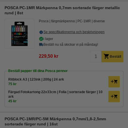
POSCA PC-1MR Märkpenna 0,7mm sorterade färger metallic
rund | 8st
Posca
färgmärkpenna
PC-1MR
diverse
Se specifikationerna och beskrivningen
i lager
Beställ nu så skickar vi på måndag!
229,50 kr
Beställ
Beställ papper till dina Posca pennor
Ritblock A3 | 123ink | 200g | 24 ark
75 kr
Färgad Fotokartong 22x33cm | Folia | sorterade färger | 10
ark
45 kr
POSCA PC-1MR/PC-5M Märkpenna 0,7mm/1,8-2,5mm
sorterade färger rund | 16st