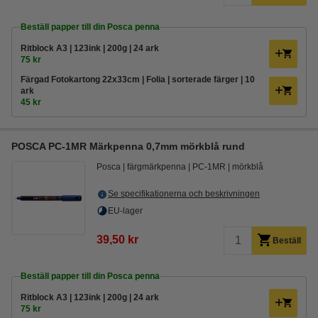
Beställ papper till din Posca penna
Ritblock A3 | 123ink | 200g | 24 ark
75 kr
Färgad Fotokartong 22x33cm | Folia | sorterade färger | 10
ark
45 kr
POSCA PC-1MR Märkpenna 0,7mm mörkblå rund
Posca
färgmärkpenna
PC-1MR
mörkblå
Se specifikationerna och beskrivningen
EU-lager
39,50 kr
Beställ
Beställ papper till din Posca penna
Ritblock A3 | 123ink | 200g | 24 ark
75 kr