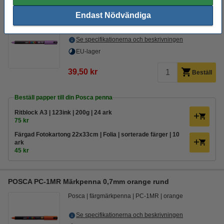
POSCA PC-1MR Märkpenna 0,7mm lavendel rund
Endast Nödvändiga
Posca
färgmärkpenna
PC-1MR
lavendel
Se specifikationerna och beskrivningen
EU-lager
39,50 kr
Beställ
Beställ papper till din Posca penna
Ritblock A3 | 123ink | 200g | 24 ark
75 kr
Färgad Fotokartong 22x33cm | Folia | sorterade färger | 10
ark
45 kr
POSCA PC-1MR Märkpenna 0,7mm orange rund
Posca
färgmärkpenna
PC-1MR
orange
Se specifikationerna och beskrivningen