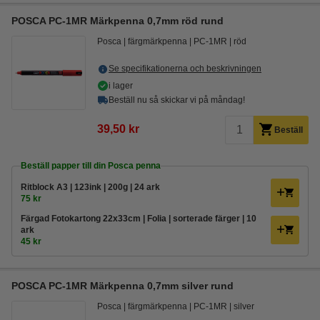
POSCA PC-1MR Märkpenna 0,7mm röd rund
Posca
färgmärkpenna
PC-1MR
röd
Se specifikationerna och beskrivningen
i lager
Beställ nu så skickar vi på måndag!
39,50 kr
Beställ
Beställ papper till din Posca penna
Ritblock A3 | 123ink | 200g | 24 ark
75 kr
Färgad Fotokartong 22x33cm | Folia | sorterade färger | 10
ark
45 kr
POSCA PC-1MR Märkpenna 0,7mm silver rund
Posca
färgmärkpenna
PC-1MR
silver