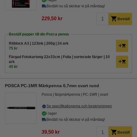
i lager
Beställ nu så skickar vi på måndag!
229,50 kr
Beställ
Beställ papper till din Posca penna
Ritblock A3 | 123ink | 200g | 24 ark
75 kr
Färgad Fotokartong 22x33cm | Folia | sorterade färger | 10
ark
45 kr
POSCA PC-1MR Märkpenna 0,7mm svart rund
Posca
färgmärkpenna
PC-1MR
svart
Se specifikationerna och beskrivningen
i lager
Beställ nu så skickar vi på måndag!
39,50 kr
Beställ