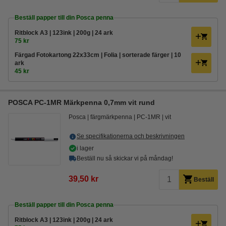
Beställ papper till din Posca penna
Ritblock A3 | 123ink | 200g | 24 ark
75 kr
Färgad Fotokartong 22x33cm | Folia | sorterade färger | 10
ark
45 kr
POSCA PC-1MR Märkpenna 0,7mm vit rund
Posca
färgmärkpenna
PC-1MR
vit
Se specifikationerna och beskrivningen
i lager
Beställ nu så skickar vi på måndag!
39,50 kr
Beställ
Beställ papper till din Posca penna
Ritblock A3 | 123ink | 200g | 24 ark