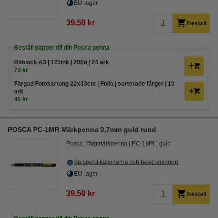
EU-lager
39,50 kr
Beställ
Beställ papper till din Posca penna
Ritblock A3 | 123ink | 200g | 24 ark
75 kr
Färgad Fotokartong 22x33cm | Folia | sorterade färger | 10
ark
45 kr
POSCA PC-1MR Märkpenna 0,7mm guld rund
Posca
färgmärkpenna
PC-1MR
guld
Se specifikationerna och beskrivningen
EU-lager
39,50 kr
Beställ