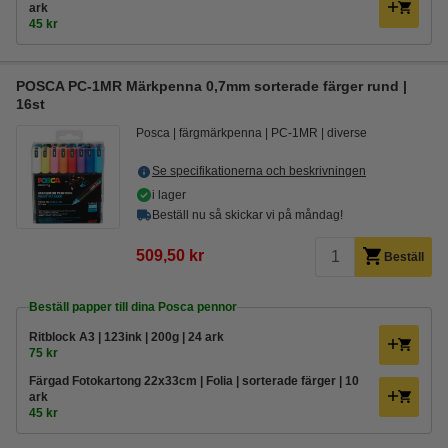
ark
45 kr
POSCA PC-1MR Märkpenna 0,7mm sorterade färger rund |
16st
Posca
färgmärkpenna
PC-1MR
diverse
Se specifikationerna och beskrivningen
i lager
Beställ nu så skickar vi på måndag!
509,50 kr
Beställ
Beställ papper till dina Posca pennor
Ritblock A3 | 123ink | 200g | 24 ark
75 kr
Färgad Fotokartong 22x33cm | Folia | sorterade färger | 10
ark
45 kr