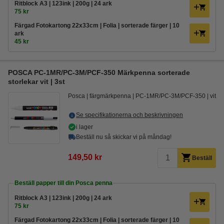
Ritblock A3 | 123ink | 200g | 24 ark
75 kr
Färgad Fotokartong 22x33cm | Folia | sorterade färger | 10
ark
45 kr
POSCA PC-1MR/PC-3M/PCF-350 Märkpenna sorterade
storlekar vit | 3st
Posca
färgmärkpenna
PC-1MR/PC-3M/PCF-350
vit
Se specifikationerna och beskrivningen
i lager
Beställ nu så skickar vi på måndag!
149,50 kr
Beställ
Beställ papper till din Posca penna
Ritblock A3 | 123ink | 200g | 24 ark
75 kr
Färgad Fotokartong 22x33cm | Folia | sorterade färger | 10