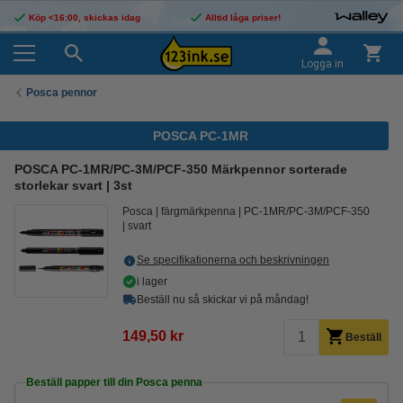
Köp <16:00, skickas idag
Alltid låga priser!
Logga in
Posca pennor
POSCA PC-1MR
POSCA PC-1MR/PC-3M/PCF-350 Märkpennor sorterade
storlekar svart | 3st
Posca
färgmärkpenna
PC-1MR/PC-3M/PCF-350
svart
Se specifikationerna och beskrivningen
i lager
Beställ nu så skickar vi på måndag!
149,50 kr
Beställ
Beställ papper till din Posca penna