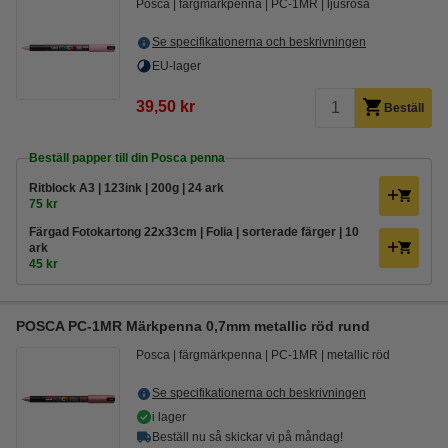
Posca
färgmärkpenna
PC-1MR
ljusrosa
Se specifikationerna och beskrivningen
EU-lager
39,50 kr
Beställ
Beställ papper till din Posca penna
Ritblock A3 | 123ink | 200g | 24 ark
75 kr
Färgad Fotokartong 22x33cm | Folia | sorterade färger | 10
ark
45 kr
POSCA PC-1MR Märkpenna 0,7mm metallic röd rund
Posca
färgmärkpenna
PC-1MR
metallic röd
Se specifikationerna och beskrivningen
i lager
Beställ nu så skickar vi på måndag!