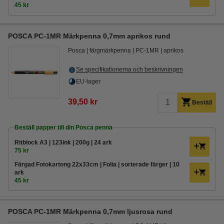
45 kr
POSCA PC-1MR Märkpenna 0,7mm aprikos rund
Posca
färgmärkpenna
PC-1MR
aprikos
Se specifikationerna och beskrivningen
EU-lager
39,50 kr
Beställ
Beställ papper till din Posca penna
Ritblock A3 | 123ink | 200g | 24 ark
75 kr
Färgad Fotokartong 22x33cm | Folia | sorterade färger | 10
ark
45 kr
POSCA PC-1MR Märkpenna 0,7mm ljusrosa rund