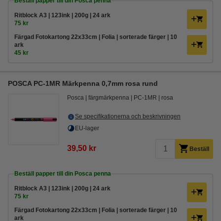
Beställ papper till din Posca penna
Ritblock A3 | 123ink | 200g | 24 ark
75 kr
Färgad Fotokartong 22x33cm | Folia | sorterade färger | 10
ark
45 kr
POSCA PC-1MR Märkpenna 0,7mm rosa rund
Posca
färgmärkpenna
PC-1MR
rosa
Se specifikationerna och beskrivningen
EU-lager
39,50 kr
Beställ
Beställ papper till din Posca penna
Ritblock A3 | 123ink | 200g | 24 ark
75 kr
Färgad Fotokartong 22x33cm | Folia | sorterade färger | 10
ark